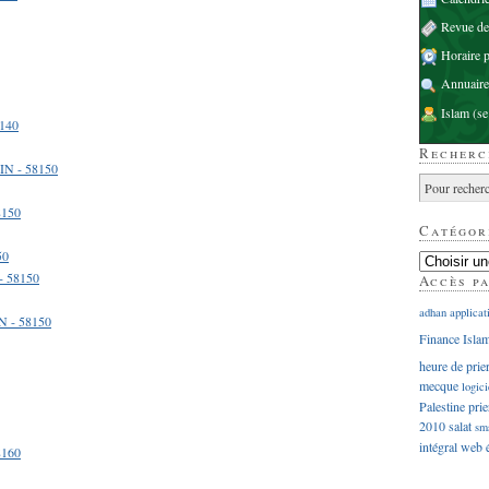
Revue d
Horaire p
Annuaire
Islam
(se
140
Recherc
IN - 58150
8150
Catégor
50
- 58150
Accès p
adhan
applicat
 - 58150
Finance Isla
heure de prie
mecque
logici
Palestine
prie
2010
salat
sm
intégral
web
8160