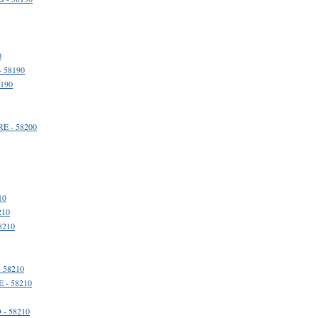
0
 58190
8190
E - 58200
10
210
8210
 58210
 - 58210
- 58210