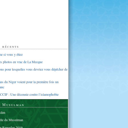
s récents
 si vous y étiez
ues photos en vrac de La Mecque
sons pour lesquelles vous devriez vous dépêcher de
s du Niger voient pour la première fois un
anc
CCIF : Une décennie contre l’islamophobie
e Musulman
lim
elle du Musulman
er Ramadan 2019