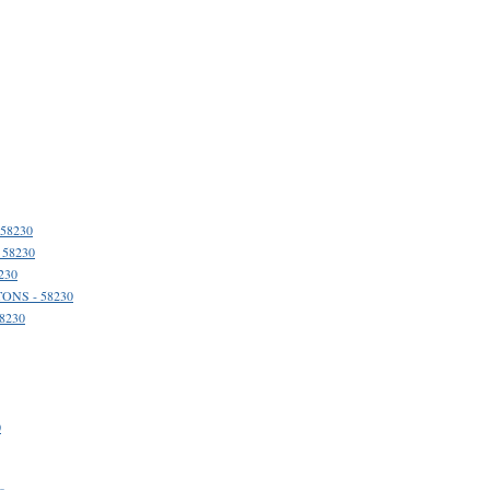
58230
 58230
230
TONS - 58230
58230
0