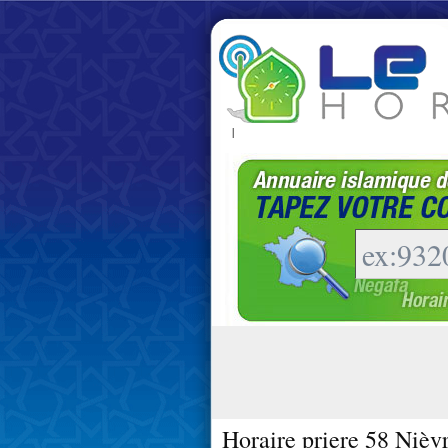
|
Horaire priere 58 Nièv