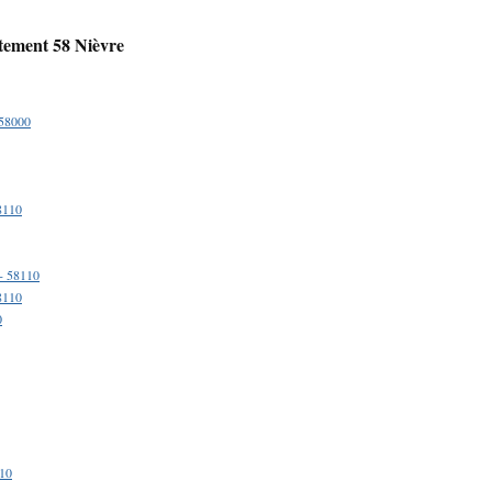
rtement 58 Nièvre
58000
8110
- 58110
8110
0
10