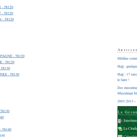
 - 58120
 - 58120
 - 58120
Article
PAGNE - 58120
Médine comme
 - 58120
Hajj : quelq
 58130
NES - 58130
Hajj : 17 rai
le faire !
Des musulman
Musulman bl
2003-2013 – 
 58130
Le Guid
140
Sms4mus
La Citad
- 58140
140
Calendri