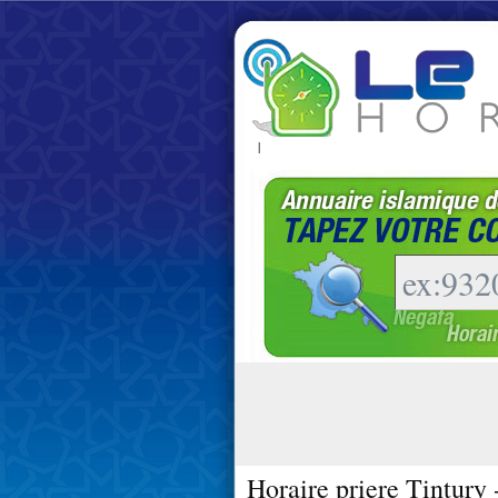
|
Horaire priere Tintury