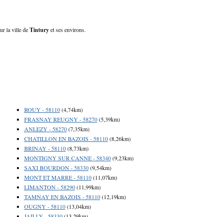
ur la ville de
Tintury
et ses environs.
ROUY - 58110
(4,74km)
FRASNAY REUGNY - 58270
(5,39km)
ANLEZY - 58270
(7,35km)
CHATILLON EN BAZOIS - 58110
(8,26km)
BRINAY - 58110
(8,73km)
MONTIGNY SUR CANNE - 58340
(9,23km)
SAXI BOURDON - 58330
(9,54km)
MONT ET MARRE - 58110
(11,07km)
LIMANTON - 58290
(11,99km)
TAMNAY EN BAZOIS - 58110
(12,19km)
OUGNY - 58110
(13,04km)
JAILLY - 58330
(13,29km)