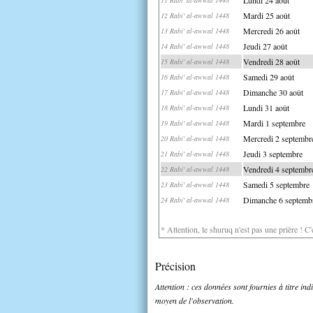
Mardi 25 août
12 Rabi' al-awwal 1448
Mercredi 26 août
13 Rabi' al-awwal 1448
Jeudi 27 août
14 Rabi' al-awwal 1448
Vendredi 28 août
15 Rabi' al-awwal 1448
Samedi 29 août
16 Rabi' al-awwal 1448
Dimanche 30 août
17 Rabi' al-awwal 1448
Lundi 31 août
18 Rabi' al-awwal 1448
Mardi 1 septembre
19 Rabi' al-awwal 1448
Mercredi 2 septembr
20 Rabi' al-awwal 1448
Jeudi 3 septembre
21 Rabi' al-awwal 1448
Vendredi 4 septembr
22 Rabi' al-awwal 1448
Samedi 5 septembre
23 Rabi' al-awwal 1448
Dimanche 6 septemb
24 Rabi' al-awwal 1448
* Attention, le shuruq n'est pas une prière ! C
Précision
Attention : ces données sont fournies à titre in
moyen de l'observation.