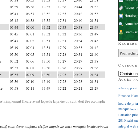
05:39
06:56
13:53
17:36
20:44
21:55
Revue d
05:41
06:57
13:52
17:35
20:42
21:53
Horaire p
05:42
06:58
13:52
17:34
20:40
21:51
Annuaire
05:44
07:00
13:52
17:33
20:38
21:49
Islam
(se
05:45
07:01
13:52
17:32
20:36
21:47
05:47
07:02
13:51
17:31
20:34
21:45
Recherc
05:49
07:04
13:51
17:29
20:33
21:42
05:50
07:05
13:51
17:28
20:31
21:40
e
05:52
07:06
13:50
17:27
20:29
21:38
Catégor
05:53
07:08
13:50
17:26
20:27
21:36
e
05:55
07:09
13:50
17:25
20:25
21:34
Accès p
05:56
07:10
13:49
17:23
20:23
21:31
re
05:58
07:11
13:49
17:22
20:21
21:29
adhan
applicat
Finance Isla
'est simplement l'heure avant laquelle la prière du subh doit être accomplie
heure de prie
mecque
logici
Palestine
prie
2010
salat
sm
intégral
web
dicatif, vous devez toujours vérifier auprès de votre mosquée locale et/ou au