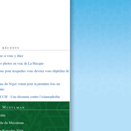
s récents
 si vous y étiez
ues photos en vrac de La Mecque
sons pour lesquelles vous devriez vous dépêcher de
s du Niger voient pour la première fois un
anc
CCIF : Une décennie contre l’islamophobie
e Musulman
lim
elle du Musulman
er Ramadan 2019