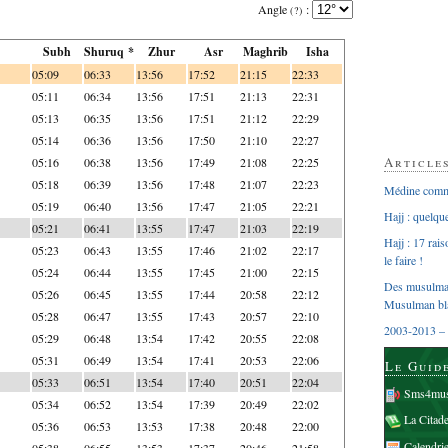
Angle
:
(?)
Subh
Shuruq *
Zhur
Asr
Maghrib
Isha
05:09
06:33
13:56
17:52
21:15
22:33
05:11
06:34
13:56
17:51
21:13
22:31
05:13
06:35
13:56
17:51
21:12
22:29
05:14
06:36
13:56
17:50
21:10
22:27
Article
05:16
06:38
13:56
17:49
21:08
22:25
05:18
06:39
13:56
17:48
21:07
22:23
Médine comme
05:19
06:40
13:56
17:47
21:05
22:21
Hajj : quelq
05:21
06:41
13:55
17:47
21:03
22:19
Hajj : 17 rai
05:23
06:43
13:55
17:46
21:02
22:17
le faire !
05:24
06:44
13:55
17:45
21:00
22:15
Des musulman
05:26
06:45
13:55
17:44
20:58
22:12
Musulman bl
05:28
06:47
13:55
17:43
20:57
22:10
2003-2013 – 
05:29
06:48
13:54
17:42
20:55
22:08
05:31
06:49
13:54
17:41
20:53
22:06
Le Guid
05:33
06:51
13:54
17:40
20:51
22:04
Sms4mus
05:34
06:52
13:54
17:39
20:49
22:02
La Citad
05:36
06:53
13:53
17:38
20:48
22:00
Calendri
05:38
06:55
13:53
17:37
20:46
21:58