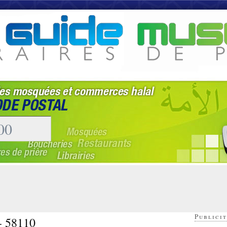
Publicit
 - 58110