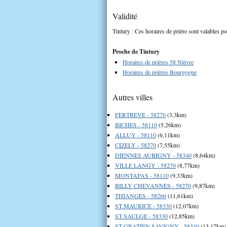
Validité
Tintury : Ces horaires de prière sont valables po
Proche de Tintury
Horaires de prières 58 Nièvre
Horaires de prières Bourgogne
Autres villes
FERTREVE - 58270
(3,3km)
BICHES - 58110
(5,26km)
ALLUY - 58110
(6,11km)
CIZELY - 58270
(7,55km)
DIENNES AUBIGNY - 58340
(8,64km)
VILLE LANGY - 58270
(8,77km)
MONTAPAS - 58110
(9,33km)
BILLY CHEVANNES - 58270
(9,87km)
THIANGES - 58260
(11,61km)
ST MAURICE - 58330
(12,07km)
ST SAULGE - 58330
(12,85km)
ST GRATIEN SAVIGNY - 58340
(13,17km)