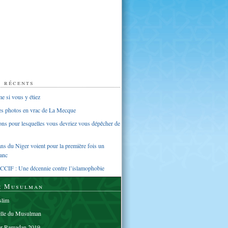
s récents
 si vous y étiez
ues photos en vrac de La Mecque
sons pour lesquelles vous devriez vous dépêcher de
s du Niger voient pour la première fois un
anc
CCIF : Une décennie contre l’islamophobie
e Musulman
lim
elle du Musulman
er Ramadan 2019