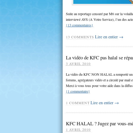
Suite au reportage censuré par M6 sur la volai
interviewé AVS (A Votre Service), l’un des acteur
{
13
commentaires
}
Lire en entier →
13
COMMENTS
La vidéo de KFC pas halal se répa
3 AVRIL 2010
La vidéo du KFC NON HALAL a remporté un franc
forums, agrégateurs vidéo et a circulé par mai
Merci à vous tous pour votre aide dans la diffusi
{
1
commentaire
}
Lire en entier →
1
COMMENT
KFC HALAL ? Jugez par vous-mêm
1 AVRIL 2010