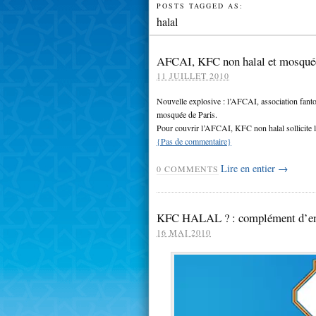
POSTS TAGGED AS:
halal
AFCAI, KFC non halal et mosquée
11 JUILLET 2010
Nouvelle explosive : l’AFCAI, association fantoch
mosquée de Paris.
Pour couvrir l’AFCAI, KFC non halal sollicite l
{
Pas de commentaire
}
Lire en entier →
0
COMMENTS
KFC HALAL ? : complément d’e
16 MAI 2010