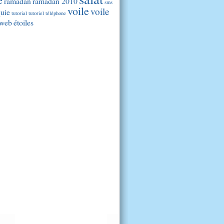
ramadan
ramadan 2010
sms
voile
voile
quie
tutorial
tutoriel
téléphone
web
étoiles