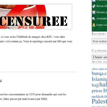
Revue d
Horaire p
Annuaire
Islam
(se
Recherc
x si vous aviez l’habitude de manger chez KFC, vous allez
ais c’est comme ça. Voici le reportage censuré par M6 que vous
Catégor
Accès p
adhan
applicat
burqa
c
Islami
al
hal
hajj
i
priere
e service consommateur au 3235 pour demander qui sont les
m
mekkah
Pales
, faîtes passer par mail et aussi par SMS.
racism