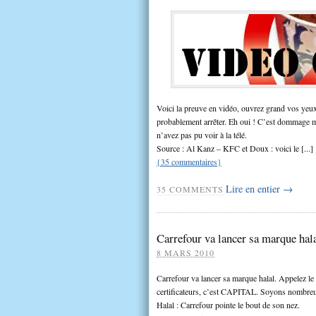
Voici la preuve en vidéo, ouvrez grand vos yeu
probablement arrêter. Eh oui ! C’est dommage m
n’avez pas pu voir à la télé.
Source : Al Kanz – KFC et Doux : voici le [...]
{
35
commentaires
}
Lire en entier →
35
COMMENTS
Carrefour va lancer sa marque hal
8 MARS 2010
Carrefour va lancer sa marque halal. Appelez l
certificateurs, c’est CAPITAL. Soyons nombreux
Halal : Carrefour pointe le bout de son nez.