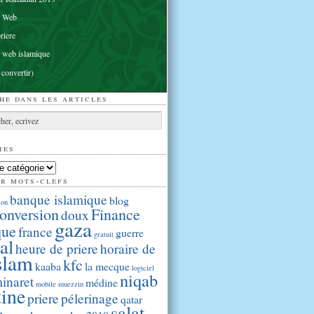
e Web
riere
 web islamique
 convertir)
he dans les articles
ies
ar mots-clefs
banque islamique
blog
ion
onversion
Finance
doux
gaza
que
france
guerre
gratuit
al
heure de priere
horaire de
slam
kfc
kaaba
la mecque
logiciel
niqab
inaret
médine
mobile
muezzin
tine
priere
pélerinage
qatar
salat
e