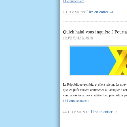
{
1
commentaire
}
Lire en entier →
1
COMMENT
Quick halal vous inquiète ? Pourt
19 FÉVRIER 2010
La République tremble, et elle a raison. La no
que les juifs avaient commencé à l’attaquer à co
ventres où les armes s’achètent en promotion pa
{
44
commentaires
}
Lire en entier →
44
COMMENTS