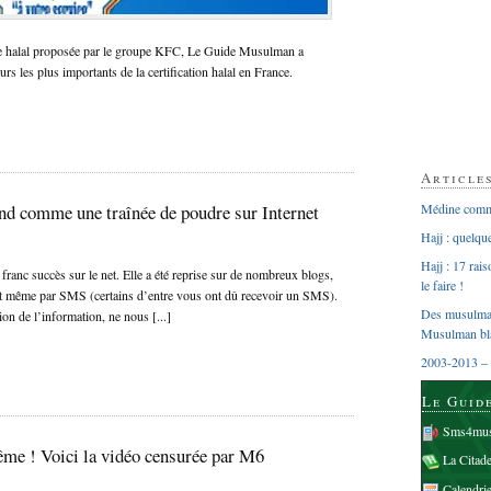
lle halal proposée par le groupe KFC, Le Guide Musulman a
s les plus importants de la certification halal en France.
Article
nd comme une traînée de poudre sur Internet
Médine comme
Hajj : quelq
Hajj : 17 rai
 succès sur le net. Elle a été reprise sur de nombreux blogs,
le faire !
l et même par SMS (certains d’entre vous ont dû recevoir un SMS).
Des musulman
on de l’information, ne nous [...]
Musulman bl
2003-2013 – 
Le Guid
Sms4mus
e ! Voici la vidéo censurée par M6
La Citad
Calendri