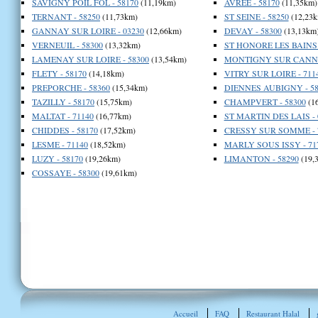
SAVIGNY POIL FOL - 58170
(11,19km)
AVREE - 58170
(11,35km)
TERNANT - 58250
(11,73km)
ST SEINE - 58250
(12,23k
GANNAY SUR LOIRE - 03230
(12,66km)
DEVAY - 58300
(13,13km
VERNEUIL - 58300
(13,32km)
ST HONORE LES BAINS 
LAMENAY SUR LOIRE - 58300
(13,54km)
MONTIGNY SUR CANNE 
FLETY - 58170
(14,18km)
VITRY SUR LOIRE - 711
PREPORCHE - 58360
(15,34km)
DIENNES AUBIGNY - 58
TAZILLY - 58170
(15,75km)
CHAMPVERT - 58300
(1
MALTAT - 71140
(16,77km)
ST MARTIN DES LAIS - 
CHIDDES - 58170
(17,52km)
CRESSY SUR SOMME - 
LESME - 71140
(18,52km)
MARLY SOUS ISSY - 71
LUZY - 58170
(19,26km)
LIMANTON - 58290
(19,
COSSAYE - 58300
(19,61km)
Accueil
FAQ
Restaurant Halal