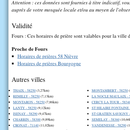
Attention : ces données sont fournies à titre indicatif, vou
auprès de votre mosquée locale et/ou au moyen de l'obser
Validité
Fours : Ces horaires de prière sont valables pour la ville
Proche de Fours
Horaires de prières 58 Nièvre
Horaires de prières Bourgogne
Autres villes
THAIX - 58250
(3,27km)
MONTAMBERT - 58250
(
REMILLY - 58250
(7,13km)
LA NOCLE MAULAIX - 
MONTARON - 58250
(7,86km)
CERCY LA TOUR - 5834
LANTY - 58250
(9,12km)
ST HILAIRE FONTAINE -
ISENAY - 58290
(9,47km)
ST GRATIEN SAVIGNY -
CHARRIN - 58300
(9,89km)
SEMELAY - 58360
(10,66
CRONAT - 71140
(11,02km)
VANDENESSE - 58290
(1