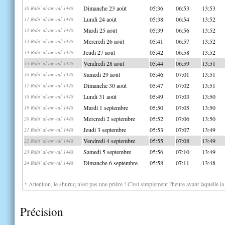
Dimanche 23 août
05:36
06:53
13:53
10 Rabi' al-awwal 1448
Lundi 24 août
05:38
06:54
13:52
11 Rabi' al-awwal 1448
Mardi 25 août
05:39
06:56
13:52
12 Rabi' al-awwal 1448
Mercredi 26 août
05:41
06:57
13:52
13 Rabi' al-awwal 1448
Jeudi 27 août
05:42
06:58
13:52
14 Rabi' al-awwal 1448
Vendredi 28 août
05:44
06:59
13:51
15 Rabi' al-awwal 1448
Samedi 29 août
05:46
07:01
13:51
16 Rabi' al-awwal 1448
Dimanche 30 août
05:47
07:02
13:51
17 Rabi' al-awwal 1448
Lundi 31 août
05:49
07:03
13:50
18 Rabi' al-awwal 1448
Mardi 1 septembre
05:50
07:05
13:50
19 Rabi' al-awwal 1448
Mercredi 2 septembre
05:52
07:06
13:50
20 Rabi' al-awwal 1448
Jeudi 3 septembre
05:53
07:07
13:49
21 Rabi' al-awwal 1448
Vendredi 4 septembre
05:55
07:08
13:49
22 Rabi' al-awwal 1448
Samedi 5 septembre
05:56
07:10
13:49
23 Rabi' al-awwal 1448
Dimanche 6 septembre
05:58
07:11
13:48
24 Rabi' al-awwal 1448
* Attention, le shuruq n'est pas une prière ! C'est simplement l'heure avant laquelle l
Précision