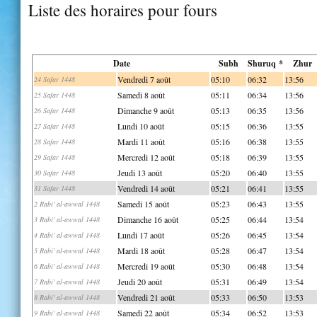
Liste des horaires pour fours
Date
Subh
Shuruq *
Zhur
Vendredi 7 août
05:10
06:32
13:56
24 Safar 1448
Samedi 8 août
05:11
06:34
13:56
25 Safar 1448
Dimanche 9 août
05:13
06:35
13:56
26 Safar 1448
Lundi 10 août
05:15
06:36
13:55
27 Safar 1448
Mardi 11 août
05:16
06:38
13:55
28 Safar 1448
Mercredi 12 août
05:18
06:39
13:55
29 Safar 1448
Jeudi 13 août
05:20
06:40
13:55
30 Safar 1448
Vendredi 14 août
05:21
06:41
13:55
31 Safar 1448
Samedi 15 août
05:23
06:43
13:55
2 Rabi' al-awwal 1448
Dimanche 16 août
05:25
06:44
13:54
3 Rabi' al-awwal 1448
Lundi 17 août
05:26
06:45
13:54
4 Rabi' al-awwal 1448
Mardi 18 août
05:28
06:47
13:54
5 Rabi' al-awwal 1448
Mercredi 19 août
05:30
06:48
13:54
6 Rabi' al-awwal 1448
Jeudi 20 août
05:31
06:49
13:54
7 Rabi' al-awwal 1448
Vendredi 21 août
05:33
06:50
13:53
8 Rabi' al-awwal 1448
Samedi 22 août
05:34
06:52
13:53
9 Rabi' al-awwal 1448