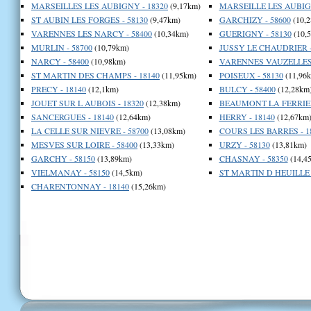
MARSEILLES LES AUBIGNY - 18320
(9,17km)
MARSEILLE LES AUBIGN
ST AUBIN LES FORGES - 58130
(9,47km)
GARCHIZY - 58600
(10,2
VARENNES LES NARCY - 58400
(10,34km)
GUERIGNY - 58130
(10,
MURLIN - 58700
(10,79km)
JUSSY LE CHAUDRIER -
NARCY - 58400
(10,98km)
VARENNES VAUZELLES 
ST MARTIN DES CHAMPS - 18140
(11,95km)
POISEUX - 58130
(11,96
PRECY - 18140
(12,1km)
BULCY - 58400
(12,28km
JOUET SUR L AUBOIS - 18320
(12,38km)
BEAUMONT LA FERRIER
SANCERGUES - 18140
(12,64km)
HERRY - 18140
(12,67km
LA CELLE SUR NIEVRE - 58700
(13,08km)
COURS LES BARRES - 1
MESVES SUR LOIRE - 58400
(13,33km)
URZY - 58130
(13,81km)
GARCHY - 58150
(13,89km)
CHASNAY - 58350
(14,4
VIELMANAY - 58150
(14,5km)
ST MARTIN D HEUILLE -
CHARENTONNAY - 18140
(15,26km)