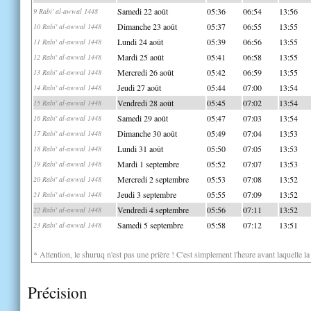
Samedi 22 août
05:36
06:54
13:56
9 Rabi' al-awwal 1448
Dimanche 23 août
05:37
06:55
13:55
10 Rabi' al-awwal 1448
Lundi 24 août
05:39
06:56
13:55
11 Rabi' al-awwal 1448
Mardi 25 août
05:41
06:58
13:55
12 Rabi' al-awwal 1448
Mercredi 26 août
05:42
06:59
13:55
13 Rabi' al-awwal 1448
Jeudi 27 août
05:44
07:00
13:54
14 Rabi' al-awwal 1448
Vendredi 28 août
05:45
07:02
13:54
15 Rabi' al-awwal 1448
Samedi 29 août
05:47
07:03
13:54
16 Rabi' al-awwal 1448
Dimanche 30 août
05:49
07:04
13:53
17 Rabi' al-awwal 1448
Lundi 31 août
05:50
07:05
13:53
18 Rabi' al-awwal 1448
Mardi 1 septembre
05:52
07:07
13:53
19 Rabi' al-awwal 1448
Mercredi 2 septembre
05:53
07:08
13:52
20 Rabi' al-awwal 1448
Jeudi 3 septembre
05:55
07:09
13:52
21 Rabi' al-awwal 1448
Vendredi 4 septembre
05:56
07:11
13:52
22 Rabi' al-awwal 1448
Samedi 5 septembre
05:58
07:12
13:51
23 Rabi' al-awwal 1448
* Attention, le shuruq n'est pas une prière ! C'est simplement l'heure avant laquelle l
Précision