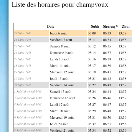
Liste des horaires pour champvoux
Date
Subh
Shuruq *
Zhur
Jeudi 6 août
05:09
06:33
13:59
23 Safar 1448
Vendredi 7 août
05:11
06:34
13:58
24 Safar 1448
Samedi 8 août
05:12
06:35
13:58
25 Safar 1448
Dimanche 9 août
05:14
06:37
13:58
26 Safar 1448
Lundi 10 août
05:16
06:38
13:58
27 Safar 1448
Mardi 11 août
05:17
06:39
13:58
28 Safar 1448
Mercredi 12 août
05:19
06:41
13:58
29 Safar 1448
Jeudi 13 août
05:21
06:42
13:58
30 Safar 1448
Vendredi 14 août
05:22
06:43
13:57
31 Safar 1448
Samedi 15 août
05:24
06:44
13:57
2 Rabi' al-awwal 1448
Dimanche 16 août
05:26
06:46
13:57
3 Rabi' al-awwal 1448
Lundi 17 août
05:27
06:47
13:57
4 Rabi' al-awwal 1448
Mardi 18 août
05:29
06:48
13:57
5 Rabi' al-awwal 1448
Mercredi 19 août
05:31
06:50
13:56
6 Rabi' al-awwal 1448
Jeudi 20 août
05:32
06:51
13:56
7 Rabi' al-awwal 1448
Vendredi 21 août
05:34
06:52
13:56
8 Rabi' al-awwal 1448