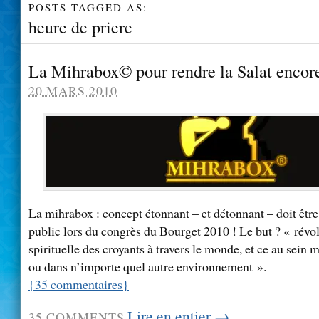
POSTS TAGGED AS:
heure de priere
La Mihrabox© pour rendre la Salat encore
20 MARS 2010
La mihrabox : concept étonnant – et détonnant – doit être
public lors du congrès du Bourget 2010 ! Le but ? « révol
spirituelle des croyants à travers le monde, et ce au sein 
ou dans n’importe quel autre environnement ».
{
35
commentaires
}
Lire en entier →
35
COMMENTS