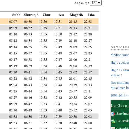
Angle
:
(?)
Subh
Shuruq *
Zhur
Asr
Maghrib
Isha
05:07
06:30
13:56
17:51
21:15
22:33
05:09
06:32
13:55
17:51
21:13
22:31
05:10
06:33
13:55
17:50
21:12
22:29
05:12
06:34
13:55
17:49
21:10
22:27
Article
05:14
06:35
13:55
17:49
21:09
22:25
05:15
06:37
13:55
17:48
21:07
22:23
Médine comme
05:17
06:38
13:55
17:47
21:06
22:21
Hajj : quelq
05:19
06:39
13:54
17:46
21:04
22:19
Hajj : 17 rai
05:20
06:41
13:54
17:45
21:02
22:17
le faire !
05:22
06:42
13:54
17:45
21:01
22:15
Des musulman
05:24
06:43
13:54
17:44
20:59
22:13
Musulman bl
05:25
06:44
13:54
17:43
20:57
22:11
2003-2013 – 
05:27
06:46
13:53
17:42
20:55
22:09
05:29
06:47
13:53
17:41
20:54
22:07
Le Guid
05:30
06:48
13:53
17:40
20:52
22:05
Sms4mus
05:32
06:50
13:53
17:39
20:50
22:03
La Citad
05:33
06:51
13:52
17:38
20:48
22:00
Calendri
05:35
06:52
13:52
17:37
20:46
21:58