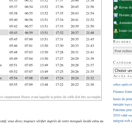
05:37
06:54
13:52
17:36
20:45
21:56
Revue d
05:38
06:55
13:52
17:35
20:43
21:54
Horaire p
05:40
06:56
13:51
17:34
20:41
21:52
Annuaire
05:42
06:57
13:51
17:33
20:39
21:50
Islam
(se
05:43
06:59
13:51
17:32
20:37
21:48
05:45
07:00
13:51
17:31
20:35
21:45
Recherc
05:46
07:01
13:50
17:30
20:33
21:43
05:48
07:03
13:50
17:28
20:31
21:41
05:49
07:04
13:50
17:27
20:29
21:39
Catégor
re
05:51
07:05
13:49
17:26
20:28
21:37
05:52
07:07
13:49
17:25
20:26
21:35
Accès p
re
05:54
07:08
13:49
17:24
20:24
21:32
05:55
07:09
13:48
17:22
20:22
21:30
adhan
applicat
Finance Isla
'est simplement l'heure avant laquelle la prière du subh doit être accomplie
heure de prie
mecque
logici
Palestine
prie
2010
salat
sm
intégral
web
dicatif, vous devez toujours vérifier auprès de votre mosquée locale et/ou au