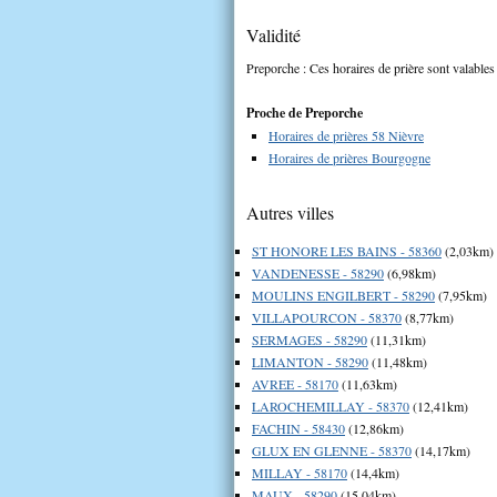
Validité
Preporche : Ces horaires de prière sont valables
Proche de Preporche
Horaires de prières 58 Nièvre
Horaires de prières Bourgogne
Autres villes
ST HONORE LES BAINS - 58360
(2,03km)
VANDENESSE - 58290
(6,98km)
MOULINS ENGILBERT - 58290
(7,95km)
VILLAPOURCON - 58370
(8,77km)
SERMAGES - 58290
(11,31km)
LIMANTON - 58290
(11,48km)
AVREE - 58170
(11,63km)
LAROCHEMILLAY - 58370
(12,41km)
FACHIN - 58430
(12,86km)
GLUX EN GLENNE - 58370
(14,17km)
MILLAY - 58170
(14,4km)
MAUX - 58290
(15,04km)