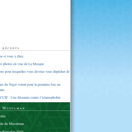
s récents
 si vous y étiez
ues photos en vrac de La Mecque
sons pour lesquelles vous devriez vous dépêcher de
s du Niger voient pour la première fois un
anc
CCIF : Une décennie contre l’islamophobie
e Musulman
lim
elle du Musulman
er Ramadan 2019