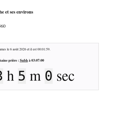
e et ses environs
360
mes le
6 août 2026
et il est
00:02:00
.
haine prière :
Subh
à
03:07:00
h
m
sec
4
59