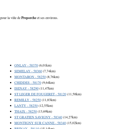
 pour la ville de
Preporche
et ses environs.
ONLAY - 58370
(6,01km)
SEMELAY - 58360
(7,74km)
MONTARON - 58250
(8,76km)
CHIDDES - 58170
(9,64km)
ISENAY - 58290
(11,47km)
ST LEGER DE FOUGERET - 58120
(11,58km)
REMILLY - 58250
(11,83km)
LANTY - 58250
(12,55km)
THAIX - 58250
(13,69km)
ST GRATIEN SAVIGNY - 58340
(14,27km)
MONTIGNY SUR CANNE - 58340
(15,02km)
BRINAY - 58110
(15,14km)