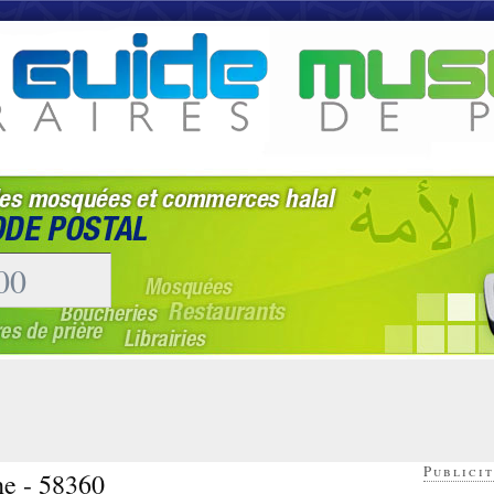
Publicit
he - 58360