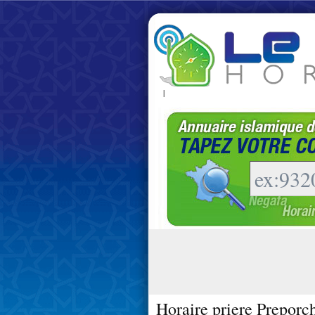
|
Horaire priere Preporc