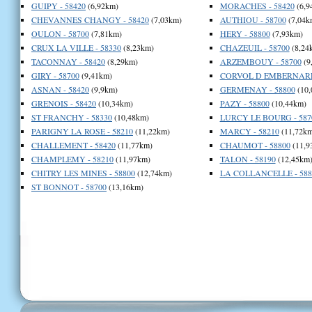
GUIPY - 58420
(6,92km)
MORACHES - 58420
(6,9
CHEVANNES CHANGY - 58420
(7,03km)
AUTHIOU - 58700
(7,04k
OULON - 58700
(7,81km)
HERY - 58800
(7,93km)
CRUX LA VILLE - 58330
(8,23km)
CHAZEUIL - 58700
(8,24
TACONNAY - 58420
(8,29km)
ARZEMBOUY - 58700
(9
GIRY - 58700
(9,41km)
CORVOL D EMBERNARD 
ASNAN - 58420
(9,9km)
GERMENAY - 58800
(10,
GRENOIS - 58420
(10,34km)
PAZY - 58800
(10,44km)
ST FRANCHY - 58330
(10,48km)
LURCY LE BOURG - 587
PARIGNY LA ROSE - 58210
(11,22km)
MARCY - 58210
(11,72km
CHALLEMENT - 58420
(11,77km)
CHAUMOT - 58800
(11,9
CHAMPLEMY - 58210
(11,97km)
TALON - 58190
(12,45km
CHITRY LES MINES - 58800
(12,74km)
LA COLLANCELLE - 588
ST BONNOT - 58700
(13,16km)