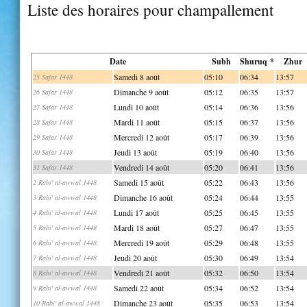
Liste des horaires pour champallement
Date
Subh
Shuruq *
Zhur
Samedi 8 août
05:10
06:34
13:57
25 Safar 1448
Dimanche 9 août
05:12
06:35
13:57
26 Safar 1448
Lundi 10 août
05:14
06:36
13:56
27 Safar 1448
Mardi 11 août
05:15
06:37
13:56
28 Safar 1448
Mercredi 12 août
05:17
06:39
13:56
29 Safar 1448
Jeudi 13 août
05:19
06:40
13:56
30 Safar 1448
Vendredi 14 août
05:20
06:41
13:56
31 Safar 1448
Samedi 15 août
05:22
06:43
13:56
2 Rabi' al-awwal 1448
Dimanche 16 août
05:24
06:44
13:55
3 Rabi' al-awwal 1448
Lundi 17 août
05:25
06:45
13:55
4 Rabi' al-awwal 1448
Mardi 18 août
05:27
06:47
13:55
5 Rabi' al-awwal 1448
Mercredi 19 août
05:29
06:48
13:55
6 Rabi' al-awwal 1448
Jeudi 20 août
05:30
06:49
13:54
7 Rabi' al-awwal 1448
Vendredi 21 août
05:32
06:50
13:54
8 Rabi' al-awwal 1448
Samedi 22 août
05:34
06:52
13:54
9 Rabi' al-awwal 1448
Dimanche 23 août
05:35
06:53
13:54
10 Rabi' al-awwal 1448