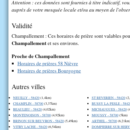
Attention : ces données sont fournies à titre indicatif, vou
auprès de votre mosquée locale et/ou au moyen de l'obser
Validité
Champallement : Ces horaires de prière sont valables pour
Champallement
et ses environs.
Proche de Champallement
Horaires de prières 58 Nièvre
Horaires de prières Bourgogne
Autres villes
NEUILLY - 58420
(1,4km)
ST REVERIEN - 58420
(2
CHAMPLIN - 58700
(3,37km)
BUSSY LA PESLE - 5842
BEAULIEU - 58420
(4,02km)
MICHAUGUES - 58420
(
MONTENOISON - 58700
(4,92km)
MOUSSY - 58700
(5km)
BRINON SUR BEUVRON - 58420
(5,49km)
ARTHEL - 58700
(6,21km
VITRY LACHE - 58420
(6,54km)
DOMPIERRE SUR HERY -