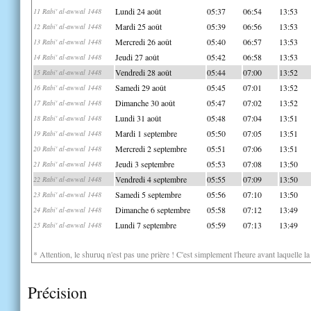
Lundi 24 août
05:37
06:54
13:53
11 Rabi' al-awwal 1448
Mardi 25 août
05:39
06:56
13:53
12 Rabi' al-awwal 1448
Mercredi 26 août
05:40
06:57
13:53
13 Rabi' al-awwal 1448
Jeudi 27 août
05:42
06:58
13:53
14 Rabi' al-awwal 1448
Vendredi 28 août
05:44
07:00
13:52
15 Rabi' al-awwal 1448
Samedi 29 août
05:45
07:01
13:52
16 Rabi' al-awwal 1448
Dimanche 30 août
05:47
07:02
13:52
17 Rabi' al-awwal 1448
Lundi 31 août
05:48
07:04
13:51
18 Rabi' al-awwal 1448
Mardi 1 septembre
05:50
07:05
13:51
19 Rabi' al-awwal 1448
Mercredi 2 septembre
05:51
07:06
13:51
20 Rabi' al-awwal 1448
Jeudi 3 septembre
05:53
07:08
13:50
21 Rabi' al-awwal 1448
Vendredi 4 septembre
05:55
07:09
13:50
22 Rabi' al-awwal 1448
Samedi 5 septembre
05:56
07:10
13:50
23 Rabi' al-awwal 1448
Dimanche 6 septembre
05:58
07:12
13:49
24 Rabi' al-awwal 1448
Lundi 7 septembre
05:59
07:13
13:49
25 Rabi' al-awwal 1448
* Attention, le shuruq n'est pas une prière ! C'est simplement l'heure avant laquelle l
Précision