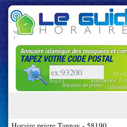
|
Horaire priere Tannay - 58190