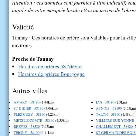
Attention : ces données sont fournies à titre indicatif, vou
auprès de votre mosquée locale et/ou au moyen de l'obser
Validité
Tannay : Ces horaires de prière sont valables pour la vill
environs.
Proche de Tannay
Horaires de prières 58 Nièvre
Horaires de prières Bourgogne
Autres villes
AMAZY - 58190
(1,44km)
LYS - 58190
(2,3km)
ST DIDIER - 58190
(3,06km)
ASNOIS - 58190
(3,53km)
FLEZ CUZY - 58190
(4,23km)
TALON - 58190
(4,48km)
METZ LE COMTE - 58190
(4,55km)
VILLIERS SUR YONNE -
BREVES - 58530
(5,65km)
CHALLEMENT - 58420
(
TEIGNY - 58190
(6,11km)
ST GERMAIN DES BOIS 