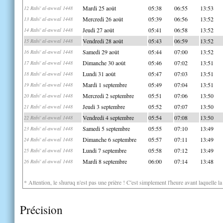
Mardi 25 août
05:38
06:55
13:53
12 Rabi' al-awwal 1448
Mercredi 26 août
05:39
06:56
13:52
13 Rabi' al-awwal 1448
Jeudi 27 août
05:41
06:58
13:52
14 Rabi' al-awwal 1448
Vendredi 28 août
05:43
06:59
13:52
15 Rabi' al-awwal 1448
Samedi 29 août
05:44
07:00
13:52
16 Rabi' al-awwal 1448
Dimanche 30 août
05:46
07:02
13:51
17 Rabi' al-awwal 1448
Lundi 31 août
05:47
07:03
13:51
18 Rabi' al-awwal 1448
Mardi 1 septembre
05:49
07:04
13:51
19 Rabi' al-awwal 1448
Mercredi 2 septembre
05:51
07:06
13:50
20 Rabi' al-awwal 1448
Jeudi 3 septembre
05:52
07:07
13:50
21 Rabi' al-awwal 1448
Vendredi 4 septembre
05:54
07:08
13:50
22 Rabi' al-awwal 1448
Samedi 5 septembre
05:55
07:10
13:49
23 Rabi' al-awwal 1448
Dimanche 6 septembre
05:57
07:11
13:49
24 Rabi' al-awwal 1448
Lundi 7 septembre
05:58
07:12
13:49
25 Rabi' al-awwal 1448
Mardi 8 septembre
06:00
07:14
13:48
26 Rabi' al-awwal 1448
* Attention, le shuruq n'est pas une prière ! C'est simplement l'heure avant laquelle l
Précision