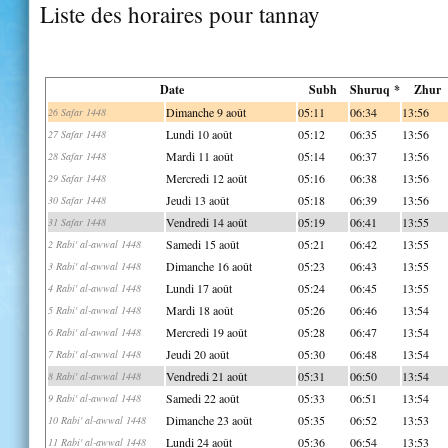
Liste des horaires pour tannay
Date
Subh
Shuruq *
Zhur
Dimanche 9 août
05:11
06:34
13:56
26 Safar 1448
Lundi 10 août
05:12
06:35
13:56
27 Safar 1448
Mardi 11 août
05:14
06:37
13:56
28 Safar 1448
Mercredi 12 août
05:16
06:38
13:56
29 Safar 1448
Jeudi 13 août
05:18
06:39
13:56
30 Safar 1448
Vendredi 14 août
05:19
06:41
13:55
31 Safar 1448
Samedi 15 août
05:21
06:42
13:55
2 Rabi' al-awwal 1448
Dimanche 16 août
05:23
06:43
13:55
3 Rabi' al-awwal 1448
Lundi 17 août
05:24
06:45
13:55
4 Rabi' al-awwal 1448
Mardi 18 août
05:26
06:46
13:54
5 Rabi' al-awwal 1448
Mercredi 19 août
05:28
06:47
13:54
6 Rabi' al-awwal 1448
Jeudi 20 août
05:30
06:48
13:54
7 Rabi' al-awwal 1448
Vendredi 21 août
05:31
06:50
13:54
8 Rabi' al-awwal 1448
Samedi 22 août
05:33
06:51
13:54
9 Rabi' al-awwal 1448
Dimanche 23 août
05:35
06:52
13:53
10 Rabi' al-awwal 1448
Lundi 24 août
05:36
06:54
13:53
11 Rabi' al-awwal 1448