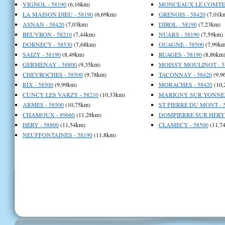
VIGNOL - 58190
(6,16km)
MONCEAUX LE COMTE -
LA MAISON DIEU - 58190
(6,69km)
GRENOIS - 58420
(7,01k
ASNAN - 58420
(7,03km)
DIROL - 58190
(7,23km)
BEUVRON - 58210
(7,44km)
NUARS - 58190
(7,59km)
DORNECY - 58530
(7,68km)
OUAGNE - 58500
(7,99km
SAIZY - 58190
(8,49km)
RUAGES - 58190
(8,86km
GERMENAY - 58800
(9,35km)
MOISSY MOULINOT - 5
CHEVROCHES - 58500
(9,78km)
TACONNAY - 58420
(9,9
RIX - 58500
(9,99km)
MORACHES - 58420
(10,
CUNCY LES VARZY - 58210
(10,33km)
MARIGNY SUR YONNE -
ARMES - 58500
(10,75km)
ST PIERRE DU MONT - 
CHAMOUX - 89660
(11,28km)
DOMPIERRE SUR HERY -
HERY - 58800
(11,54km)
CLAMECY - 58500
(11,7
NEUFFONTAINES - 58190
(11,8km)