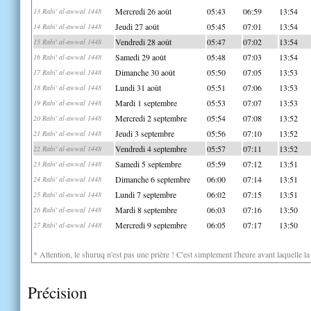
Mercredi 26 août
05:43
06:59
13:54
13 Rabi' al-awwal 1448
Jeudi 27 août
05:45
07:01
13:54
14 Rabi' al-awwal 1448
Vendredi 28 août
05:47
07:02
13:54
15 Rabi' al-awwal 1448
Samedi 29 août
05:48
07:03
13:54
16 Rabi' al-awwal 1448
Dimanche 30 août
05:50
07:05
13:53
17 Rabi' al-awwal 1448
Lundi 31 août
05:51
07:06
13:53
18 Rabi' al-awwal 1448
Mardi 1 septembre
05:53
07:07
13:53
19 Rabi' al-awwal 1448
Mercredi 2 septembre
05:54
07:08
13:52
20 Rabi' al-awwal 1448
Jeudi 3 septembre
05:56
07:10
13:52
21 Rabi' al-awwal 1448
Vendredi 4 septembre
05:57
07:11
13:52
22 Rabi' al-awwal 1448
Samedi 5 septembre
05:59
07:12
13:51
23 Rabi' al-awwal 1448
Dimanche 6 septembre
06:00
07:14
13:51
24 Rabi' al-awwal 1448
Lundi 7 septembre
06:02
07:15
13:51
25 Rabi' al-awwal 1448
Mardi 8 septembre
06:03
07:16
13:50
26 Rabi' al-awwal 1448
Mercredi 9 septembre
06:05
07:17
13:50
27 Rabi' al-awwal 1448
* Attention, le shuruq n'est pas une prière ! C'est simplement l'heure avant laquelle l
Précision