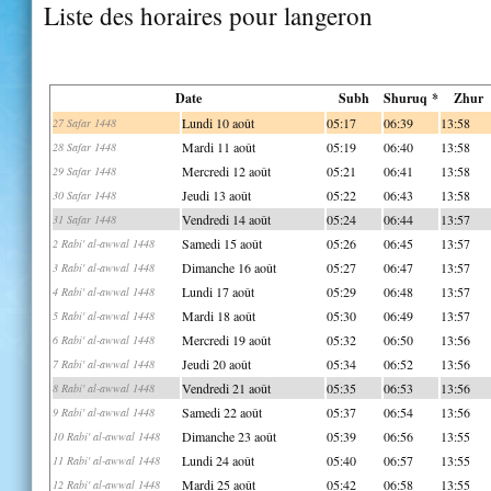
Liste des horaires pour langeron
Date
Subh
Shuruq *
Zhur
Lundi 10 août
05:17
06:39
13:58
27 Safar 1448
Mardi 11 août
05:19
06:40
13:58
28 Safar 1448
Mercredi 12 août
05:21
06:41
13:58
29 Safar 1448
Jeudi 13 août
05:22
06:43
13:58
30 Safar 1448
Vendredi 14 août
05:24
06:44
13:57
31 Safar 1448
Samedi 15 août
05:26
06:45
13:57
2 Rabi' al-awwal 1448
Dimanche 16 août
05:27
06:47
13:57
3 Rabi' al-awwal 1448
Lundi 17 août
05:29
06:48
13:57
4 Rabi' al-awwal 1448
Mardi 18 août
05:30
06:49
13:57
5 Rabi' al-awwal 1448
Mercredi 19 août
05:32
06:50
13:56
6 Rabi' al-awwal 1448
Jeudi 20 août
05:34
06:52
13:56
7 Rabi' al-awwal 1448
Vendredi 21 août
05:35
06:53
13:56
8 Rabi' al-awwal 1448
Samedi 22 août
05:37
06:54
13:56
9 Rabi' al-awwal 1448
Dimanche 23 août
05:39
06:56
13:55
10 Rabi' al-awwal 1448
Lundi 24 août
05:40
06:57
13:55
11 Rabi' al-awwal 1448
Mardi 25 août
05:42
06:58
13:55
12 Rabi' al-awwal 1448