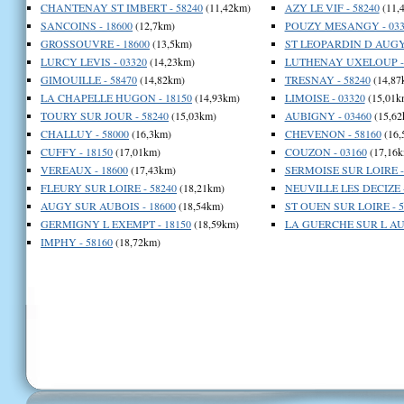
CHANTENAY ST IMBERT - 58240
(11,42km)
AZY LE VIF - 58240
(11,
SANCOINS - 18600
(12,7km)
POUZY MESANGY - 033
GROSSOUVRE - 18600
(13,5km)
ST LEOPARDIN D AUGY 
LURCY LEVIS - 03320
(14,23km)
LUTHENAY UXELOUP - 
GIMOUILLE - 58470
(14,82km)
TRESNAY - 58240
(14,87
LA CHAPELLE HUGON - 18150
(14,93km)
LIMOISE - 03320
(15,01k
TOURY SUR JOUR - 58240
(15,03km)
AUBIGNY - 03460
(15,62
CHALLUY - 58000
(16,3km)
CHEVENON - 58160
(16,
CUFFY - 18150
(17,01km)
COUZON - 03160
(17,16k
VEREAUX - 18600
(17,43km)
SERMOISE SUR LOIRE -
FLEURY SUR LOIRE - 58240
(18,21km)
NEUVILLE LES DECIZE -
AUGY SUR AUBOIS - 18600
(18,54km)
ST OUEN SUR LOIRE - 5
GERMIGNY L EXEMPT - 18150
(18,59km)
LA GUERCHE SUR L AUB
IMPHY - 58160
(18,72km)