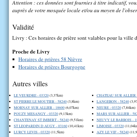
Attention : ces données sont fournies à titre indicatif, vou
auprès de votre mosquée locale et/ou au moyen de l'obser
Validité
Livry : Ces horaires de prière sont valables pour la ville 
Proche de Livry
Horaires de prières 58 Nièvre
Horaires de prières Bourgogne
Autres villes
LE VEURDRE - 03320
(3,37km)
CHATEAU SUR ALLIER -
ST PIERRE LE MOUTIER - 58240
(3,8km)
LANGERON - 58240
(3,9
MORNAY SUR ALLIER - 18600
(6,07km)
NEURE - 03320
(7,84km)
POUZY MESANGY - 03320
(9,13km)
MARS SUR ALLIER - 58
CHANTENAY ST IMBERT - 58240
(9,51km)
NEUVY LE BARROIS - 1
ST LEOPARDIN D AUGY - 03160
(10,41km)
LIMOISE - 03320
(11,04k
LURCY LEVIS - 03320
(11,5km)
AZY LE VIF - 58240
(11,