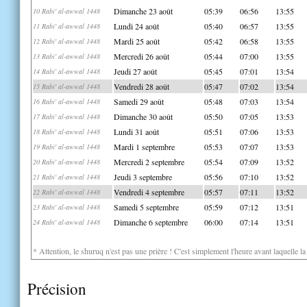
Dimanche 23 août
05:39
06:56
13:55
10 Rabi' al-awwal 1448
Lundi 24 août
05:40
06:57
13:55
11 Rabi' al-awwal 1448
Mardi 25 août
05:42
06:58
13:55
12 Rabi' al-awwal 1448
Mercredi 26 août
05:44
07:00
13:55
13 Rabi' al-awwal 1448
Jeudi 27 août
05:45
07:01
13:54
14 Rabi' al-awwal 1448
Vendredi 28 août
05:47
07:02
13:54
15 Rabi' al-awwal 1448
Samedi 29 août
05:48
07:03
13:54
16 Rabi' al-awwal 1448
Dimanche 30 août
05:50
07:05
13:53
17 Rabi' al-awwal 1448
Lundi 31 août
05:51
07:06
13:53
18 Rabi' al-awwal 1448
Mardi 1 septembre
05:53
07:07
13:53
19 Rabi' al-awwal 1448
Mercredi 2 septembre
05:54
07:09
13:52
20 Rabi' al-awwal 1448
Jeudi 3 septembre
05:56
07:10
13:52
21 Rabi' al-awwal 1448
Vendredi 4 septembre
05:57
07:11
13:52
22 Rabi' al-awwal 1448
Samedi 5 septembre
05:59
07:12
13:51
23 Rabi' al-awwal 1448
Dimanche 6 septembre
06:00
07:14
13:51
24 Rabi' al-awwal 1448
* Attention, le shuruq n'est pas une prière ! C'est simplement l'heure avant laquelle l
Précision