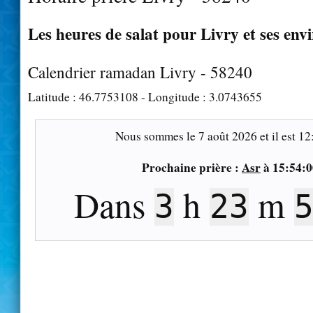
Les heures de salat pour Livry et ses env
Calendrier ramadan Livry - 58240
Latitude :
46.7753108
- Longitude :
3.0743655
Nous sommes le
7 août 2026
et il est
12
Prochaine prière :
Asr
à
15:54:0
Dans
h
m
3
23