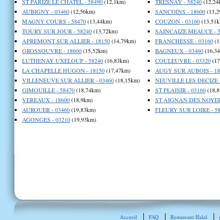
ST PARIZE LE CHATEL - 58490
(12,1km)
TRESNAY - 58240
(12,24
AUBIGNY - 03460
(12,56km)
SANCOINS - 18600
(13,2
MAGNY COURS - 58470
(13,44km)
COUZON - 03160
(13,51k
TOURY SUR JOUR - 58240
(13,72km)
SAINCAIZE MEAUCE - 5
APREMONT SUR ALLIER - 18150
(14,79km)
FRANCHESSE - 03160
(1
GROSSOUVRE - 18600
(15,52km)
BAGNEUX - 03460
(16,3
LUTHENAY UXELOUP - 58240
(16,83km)
COULEUVRE - 03320
(17
LA CHAPELLE HUGON - 18150
(17,47km)
AUGY SUR AUBOIS - 18
VILLENEUVE SUR ALLIER - 03460
(18,15km)
NEUVILLE LES DECIZE -
GIMOUILLE - 58470
(18,74km)
ST PLAISIR - 03160
(18,8
VEREAUX - 18600
(18,9km)
ST AIGNAN DES NOYERS
AUROUER - 03460
(19,83km)
FLEURY SUR LOIRE - 58
AGONGES - 03210
(19,93km)
Accueil
FAQ
Restaurant Halal