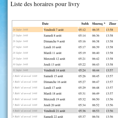
Liste des horaires pour livry
Date
Subh
Shuruq *
Zhur
Vendredi 7 août
05:12
06:35
13:58
24 Safar 1448
Samedi 8 août
05:14
06:36
13:58
25 Safar 1448
Dimanche 9 août
05:16
06:38
13:58
26 Safar 1448
Lundi 10 août
05:17
06:39
13:58
27 Safar 1448
Mardi 11 août
05:19
06:40
13:58
28 Safar 1448
Mercredi 12 août
05:21
06:42
13:58
29 Safar 1448
Jeudi 13 août
05:22
06:43
13:58
30 Safar 1448
Vendredi 14 août
05:24
06:44
13:57
31 Safar 1448
Samedi 15 août
05:26
06:45
13:57
2 Rabi' al-awwal 1448
Dimanche 16 août
05:27
06:47
13:57
3 Rabi' al-awwal 1448
Lundi 17 août
05:29
06:48
13:57
4 Rabi' al-awwal 1448
Mardi 18 août
05:31
06:49
13:57
5 Rabi' al-awwal 1448
Mercredi 19 août
05:32
06:50
13:56
6 Rabi' al-awwal 1448
Jeudi 20 août
05:34
06:52
13:56
7 Rabi' al-awwal 1448
Vendredi 21 août
05:36
06:53
13:56
8 Rabi' al-awwal 1448
Samedi 22 août
05:37
06:54
13:56
9 Rabi' al-awwal 1448