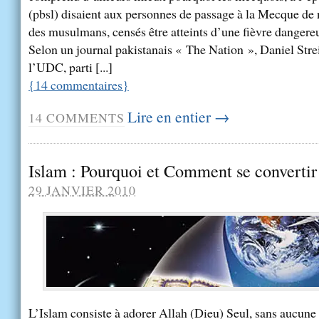
(pbsl) disaient aux personnes de passage à la Mecque de 
des musulmans, censés être atteints d’une fièvre dangere
Selon un journal pakistanais « The Nation », Daniel Str
l’UDC, parti [...]
{
14
commentaires
}
Lire en entier →
14
COMMENTS
Islam : Pourquoi et Comment se convertir 
29 JANVIER 2010
L’Islam consiste à adorer Allah (Dieu) Seul, sans aucune a