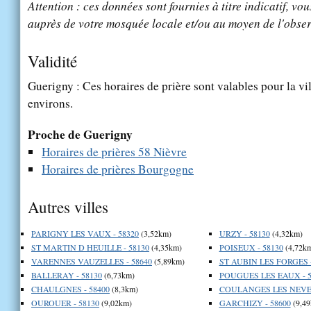
Attention : ces données sont fournies à titre indicatif, vou
auprès de votre mosquée locale et/ou au moyen de l'obser
Validité
Guerigny : Ces horaires de prière sont valables pour la vi
environs.
Proche de Guerigny
Horaires de prières 58 Nièvre
Horaires de prières Bourgogne
Autres villes
PARIGNY LES VAUX - 58320
(3,52km)
URZY - 58130
(4,32km)
ST MARTIN D HEUILLE - 58130
(4,35km)
POISEUX - 58130
(4,72k
VARENNES VAUZELLES - 58640
(5,89km)
ST AUBIN LES FORGES -
BALLERAY - 58130
(6,73km)
POUGUES LES EAUX - 5
CHAULGNES - 58400
(8,3km)
COULANGES LES NEVER
OUROUER - 58130
(9,02km)
GARCHIZY - 58600
(9,49