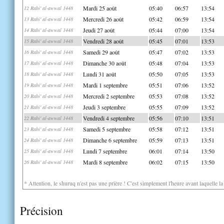
Mardi 25 août
05:40
06:57
13:54
12 Rabi' al-awwal 1448
Mercredi 26 août
05:42
06:59
13:54
13 Rabi' al-awwal 1448
Jeudi 27 août
05:44
07:00
13:54
14 Rabi' al-awwal 1448
Vendredi 28 août
05:45
07:01
13:53
15 Rabi' al-awwal 1448
Samedi 29 août
05:47
07:02
13:53
16 Rabi' al-awwal 1448
Dimanche 30 août
05:48
07:04
13:53
17 Rabi' al-awwal 1448
Lundi 31 août
05:50
07:05
13:53
18 Rabi' al-awwal 1448
Mardi 1 septembre
05:51
07:06
13:52
19 Rabi' al-awwal 1448
Mercredi 2 septembre
05:53
07:08
13:52
20 Rabi' al-awwal 1448
Jeudi 3 septembre
05:55
07:09
13:52
21 Rabi' al-awwal 1448
Vendredi 4 septembre
05:56
07:10
13:51
22 Rabi' al-awwal 1448
Samedi 5 septembre
05:58
07:12
13:51
23 Rabi' al-awwal 1448
Dimanche 6 septembre
05:59
07:13
13:51
24 Rabi' al-awwal 1448
Lundi 7 septembre
06:01
07:14
13:50
25 Rabi' al-awwal 1448
Mardi 8 septembre
06:02
07:15
13:50
26 Rabi' al-awwal 1448
* Attention, le shuruq n'est pas une prière ! C'est simplement l'heure avant laquelle l
Précision