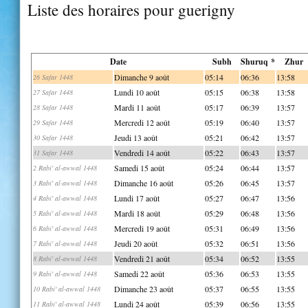
Liste des horaires pour guerigny
Date
Subh
Shuruq *
Zhur
Dimanche 9 août
05:14
06:36
13:58
26 Safar 1448
Lundi 10 août
05:15
06:38
13:58
27 Safar 1448
Mardi 11 août
05:17
06:39
13:57
28 Safar 1448
Mercredi 12 août
05:19
06:40
13:57
29 Safar 1448
Jeudi 13 août
05:21
06:42
13:57
30 Safar 1448
Vendredi 14 août
05:22
06:43
13:57
31 Safar 1448
Samedi 15 août
05:24
06:44
13:57
2 Rabi' al-awwal 1448
Dimanche 16 août
05:26
06:45
13:57
3 Rabi' al-awwal 1448
Lundi 17 août
05:27
06:47
13:56
4 Rabi' al-awwal 1448
Mardi 18 août
05:29
06:48
13:56
5 Rabi' al-awwal 1448
Mercredi 19 août
05:31
06:49
13:56
6 Rabi' al-awwal 1448
Jeudi 20 août
05:32
06:51
13:56
7 Rabi' al-awwal 1448
Vendredi 21 août
05:34
06:52
13:55
8 Rabi' al-awwal 1448
Samedi 22 août
05:36
06:53
13:55
9 Rabi' al-awwal 1448
Dimanche 23 août
05:37
06:55
13:55
10 Rabi' al-awwal 1448
Lundi 24 août
05:39
06:56
13:55
11 Rabi' al-awwal 1448