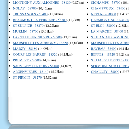
MONTIGNY AUX AMOGNES - 58130
(9,87km)
SICHAMPS - 58700
(10k
NOLAY - 58700
(10,45km)
CHAMPVOUX - 58400
(1
TRONSANGES - 58400
(11,04km)
NEVERS - 58000
(11,41k
BEAUMONT LA FERRIERE - 58700
(11,7km)
GERMIGNY SUR LOIRE -
ST SULPICE - 58270
(12,22km)
ST ELOI - 58000
(12,88km
MURLIN - 58700
(13,01km)
LA MARCHE - 58400
(13
LA CELLE SUR NIEVRE - 58700
(13,23km)
ST JEAN AUX AMOGNES
MARSEILLE LES AUBIGNY - 18320
(13,84km)
MARSEILLES LES AUBIG
MARZY - 58180
(14,09km)
RAVEAU - 58400
(14,11k
COURS LES BARRES - 18320
(14,15km)
BEFFES - 18320
(14,21km
PREMERY - 58700
(14,38km)
ST LEGER LE PETIT - 18
SAUVIGNY LES BOIS - 58160
(14,8km)
SERMOISE SUR LOIRE -
ARGENVIERES - 18140
(15,27km)
CHALLUY - 58000
(15,6
ST FIRMIN - 58270
(15,82km)