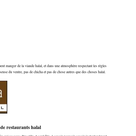
 peut manger de la viande halal, et dans une atmosphère respectant les règles
anseuse du ventre, pas de chicha et pas de chose autres que des choses halal.
de restaurants halal
 qui va vous être utile et agréable, à savoir pouvoir savoir instantanément