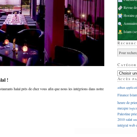
Revue d
Horaire p
Annuaire
Islam
(se
Recherc
Catégor
Accès p
lal !
adhan
applicat
aurants halal près de chez vous afin que nous les intégrions dans notre
Finance Isla
heure de prie
mecque
logici
Palestine
prie
2010
salat
sm
intégral
web