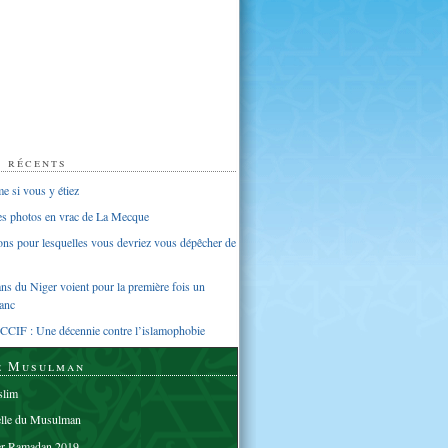
s récents
 si vous y étiez
ues photos en vrac de La Mecque
sons pour lesquelles vous devriez vous dépêcher de
s du Niger voient pour la première fois un
anc
CCIF : Une décennie contre l’islamophobie
e Musulman
lim
elle du Musulman
er Ramadan 2019