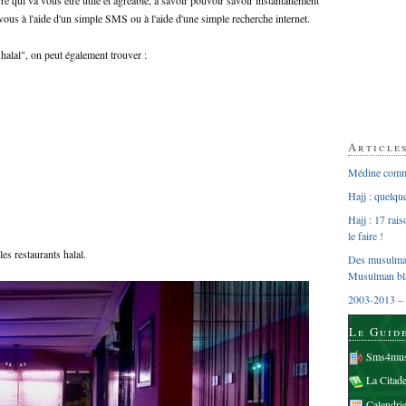
 vous à l'aide d'un simple SMS ou à l'aide d'une simple recherche internet.
 halal", on peut également trouver :
Article
Médine comme
Hajj : quelq
Hajj : 17 rai
le faire !
les restaurants halal.
Des musulman
Musulman bl
2003-2013 – 
Le Guid
Sms4mus
La Citad
Calendri