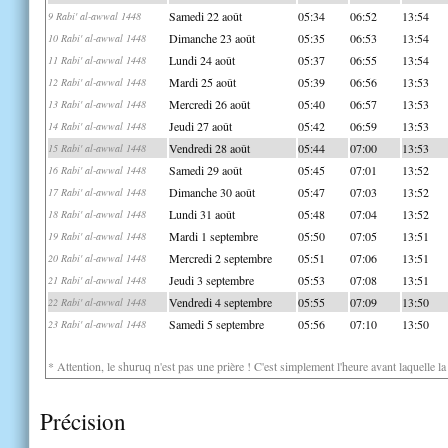
Samedi 22 août
05:34
06:52
13:54
9 Rabi' al-awwal 1448
Dimanche 23 août
05:35
06:53
13:54
10 Rabi' al-awwal 1448
Lundi 24 août
05:37
06:55
13:54
11 Rabi' al-awwal 1448
Mardi 25 août
05:39
06:56
13:53
12 Rabi' al-awwal 1448
Mercredi 26 août
05:40
06:57
13:53
13 Rabi' al-awwal 1448
Jeudi 27 août
05:42
06:59
13:53
14 Rabi' al-awwal 1448
Vendredi 28 août
05:44
07:00
13:53
15 Rabi' al-awwal 1448
Samedi 29 août
05:45
07:01
13:52
16 Rabi' al-awwal 1448
Dimanche 30 août
05:47
07:03
13:52
17 Rabi' al-awwal 1448
Lundi 31 août
05:48
07:04
13:52
18 Rabi' al-awwal 1448
Mardi 1 septembre
05:50
07:05
13:51
19 Rabi' al-awwal 1448
Mercredi 2 septembre
05:51
07:06
13:51
20 Rabi' al-awwal 1448
Jeudi 3 septembre
05:53
07:08
13:51
21 Rabi' al-awwal 1448
Vendredi 4 septembre
05:55
07:09
13:50
22 Rabi' al-awwal 1448
Samedi 5 septembre
05:56
07:10
13:50
23 Rabi' al-awwal 1448
* Attention, le shuruq n'est pas une prière ! C'est simplement l'heure avant laquelle l
Précision