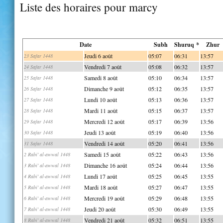
Liste des horaires pour marcy
Date
Subh
Shuruq *
Zhur
Jeudi 6 août
05:07
06:31
13:57
23 Safar 1448
Vendredi 7 août
05:08
06:32
13:57
24 Safar 1448
Samedi 8 août
05:10
06:34
13:57
25 Safar 1448
Dimanche 9 août
05:12
06:35
13:57
26 Safar 1448
Lundi 10 août
05:13
06:36
13:57
27 Safar 1448
Mardi 11 août
05:15
06:37
13:57
28 Safar 1448
Mercredi 12 août
05:17
06:39
13:56
29 Safar 1448
Jeudi 13 août
05:19
06:40
13:56
30 Safar 1448
Vendredi 14 août
05:20
06:41
13:56
31 Safar 1448
Samedi 15 août
05:22
06:43
13:56
2 Rabi' al-awwal 1448
Dimanche 16 août
05:24
06:44
13:56
3 Rabi' al-awwal 1448
Lundi 17 août
05:25
06:45
13:55
4 Rabi' al-awwal 1448
Mardi 18 août
05:27
06:47
13:55
5 Rabi' al-awwal 1448
Mercredi 19 août
05:29
06:48
13:55
6 Rabi' al-awwal 1448
Jeudi 20 août
05:30
06:49
13:55
7 Rabi' al-awwal 1448
Vendredi 21 août
05:32
06:51
13:55
8 Rabi' al-awwal 1448