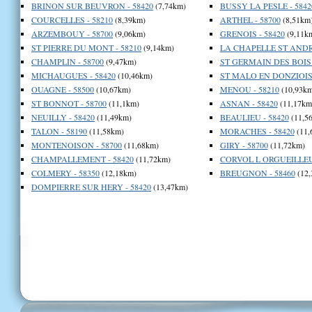
BRINON SUR BEUVRON - 58420
(7,74km)
BUSSY LA PESLE - 5842
COURCELLES - 58210
(8,39km)
ARTHEL - 58700
(8,51km
ARZEMBOUY - 58700
(9,06km)
GRENOIS - 58420
(9,11k
ST PIERRE DU MONT - 58210
(9,14km)
LA CHAPELLE ST ANDRE
CHAMPLIN - 58700
(9,47km)
ST GERMAIN DES BOIS 
MICHAUGUES - 58420
(10,46km)
ST MALO EN DONZIOIS 
OUAGNE - 58500
(10,67km)
MENOU - 58210
(10,93km
ST BONNOT - 58700
(11,1km)
ASNAN - 58420
(11,17km
NEUILLY - 58420
(11,49km)
BEAULIEU - 58420
(11,5
TALON - 58190
(11,58km)
MORACHES - 58420
(11,
MONTENOISON - 58700
(11,68km)
GIRY - 58700
(11,72km)
CHAMPALLEMENT - 58420
(11,72km)
CORVOL L ORGUEILLEUX
COLMERY - 58350
(12,18km)
BREUGNON - 58460
(12,
DOMPIERRE SUR HERY - 58420
(13,47km)