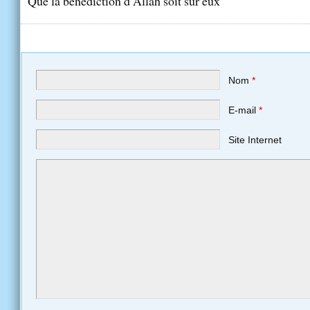
Que la bénédiction d’Allah soit sur eux
Nom
*
E-mail
*
Site Internet