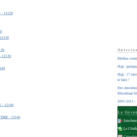
- 12120
30
 12130
Article
130
- 12130
Médine comme
Hajj : quelq
140
Hajj : 17 rai
le faire !
Des musulman
Musulman bl
2003-2013 – 
 - 12140
Le Guid
ERE - 12140
Sms4mus
La Citad
Calendri