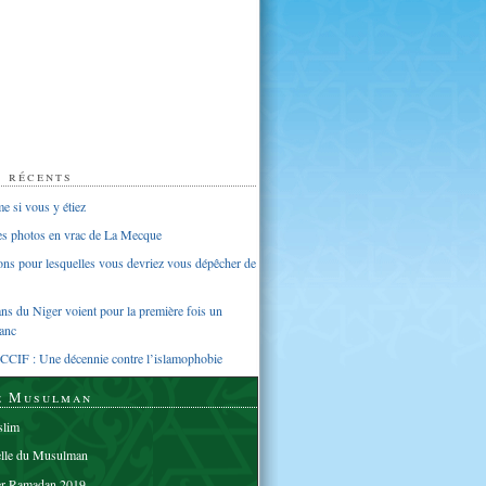
s récents
 si vous y étiez
ues photos en vrac de La Mecque
sons pour lesquelles vous devriez vous dépêcher de
s du Niger voient pour la première fois un
anc
CCIF : Une décennie contre l’islamophobie
e Musulman
lim
elle du Musulman
er Ramadan 2019