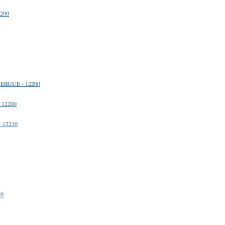
2200
UERGUE - 12200
 12200
 12210
20