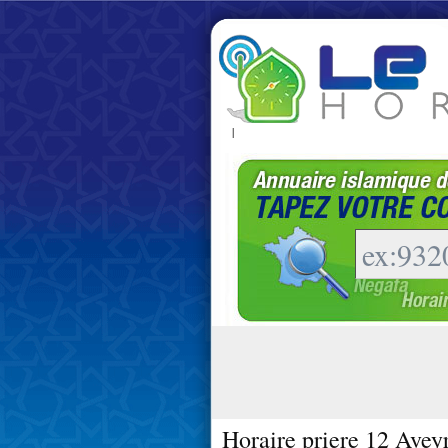
|
Horaire priere 12 Avey