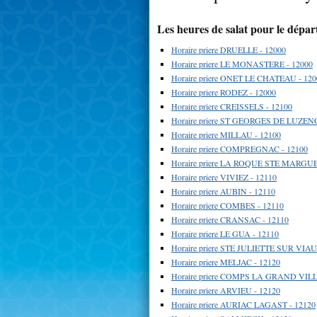
Les heures de salat pour le dépa
Horaire priere DRUELLE - 12000
Horaire priere LE MONASTERE - 12000
Horaire priere ONET LE CHATEAU - 120
Horaire priere RODEZ - 12000
Horaire priere CREISSELS - 12100
Horaire priere ST GEORGES DE LUZEN
Horaire priere MILLAU - 12100
Horaire priere COMPREGNAC - 12100
Horaire priere LA ROQUE STE MARGUE
Horaire priere VIVIEZ - 12110
Horaire priere AUBIN - 12110
Horaire priere COMBES - 12110
Horaire priere CRANSAC - 12110
Horaire priere LE GUA - 12110
Horaire priere STE JULIETTE SUR VIAU
Horaire priere MELJAC - 12120
Horaire priere COMPS LA GRAND VILL
Horaire priere ARVIEU - 12120
Horaire priere AURIAC LAGAST - 12120