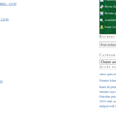
RES - 12150
Revue d
Horaire p
 12150
Annuaire
Islam
(se
Recherc
Catégor
Accès p
adhan
applicat
Finance Isla
70
heure de prie
mecque
logici
Palestine
prie
2010
salat
sm
intégral
web