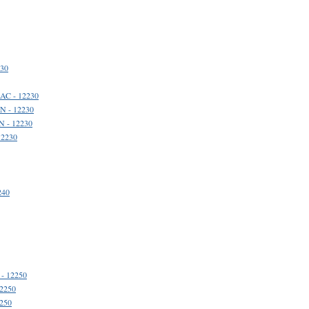
230
AC - 12230
N - 12230
 - 12230
12230
240
- 12250
12250
2250