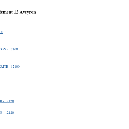
rtement 12 Aveyron
00
CON - 12100
RITE - 12100
R - 12120
E - 12120