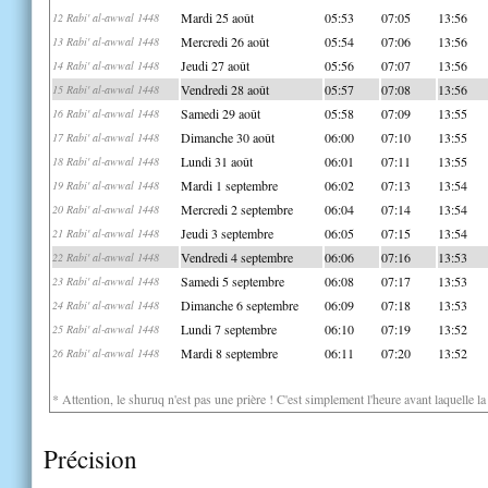
Mardi 25 août
05:53
07:05
13:56
12 Rabi' al-awwal 1448
Mercredi 26 août
05:54
07:06
13:56
13 Rabi' al-awwal 1448
Jeudi 27 août
05:56
07:07
13:56
14 Rabi' al-awwal 1448
Vendredi 28 août
05:57
07:08
13:56
15 Rabi' al-awwal 1448
Samedi 29 août
05:58
07:09
13:55
16 Rabi' al-awwal 1448
Dimanche 30 août
06:00
07:10
13:55
17 Rabi' al-awwal 1448
Lundi 31 août
06:01
07:11
13:55
18 Rabi' al-awwal 1448
Mardi 1 septembre
06:02
07:13
13:54
19 Rabi' al-awwal 1448
Mercredi 2 septembre
06:04
07:14
13:54
20 Rabi' al-awwal 1448
Jeudi 3 septembre
06:05
07:15
13:54
21 Rabi' al-awwal 1448
Vendredi 4 septembre
06:06
07:16
13:53
22 Rabi' al-awwal 1448
Samedi 5 septembre
06:08
07:17
13:53
23 Rabi' al-awwal 1448
Dimanche 6 septembre
06:09
07:18
13:53
24 Rabi' al-awwal 1448
Lundi 7 septembre
06:10
07:19
13:52
25 Rabi' al-awwal 1448
Mardi 8 septembre
06:11
07:20
13:52
26 Rabi' al-awwal 1448
* Attention, le shuruq n'est pas une prière ! C'est simplement l'heure avant laquelle l
Précision