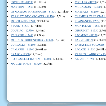
ESCROUX - 81530
(11,12km)
MIOLLES - 81250
(11,35
MARTRIN - 12550
(11,52km)
MURASSON - 12370
(11
LE MASNAU MASSUGUIES - 81530
(12,16km)
MASSALS - 81250
(12,21
ST SALVY DE CARCAVES - 81530
(12,7km)
CALMELS ET LE VIALA 
MONTLAUR - 12400
(13,39km)
PLAISANCE - 12550
(13,
VIANE - 81530
(13,77km)
MONTCLAR - 12550
(14,
COUPIAC - 12550
(14,44km)
GIJOUNET - 81530
(15,0
ST IZAIRE - 12480
(15,2km)
LACAUNE - 81230
(15,67
MOUNES PROHENCOUX - 12370
(15,71km)
BARRE - 81320
(15,86km)
CURVALLE - 81250
(16,32km)
LA BASTIDE SOLAGES -
CAMARES - 12360
(16,68km)
LACAZE - 81330
(16,87k
BRASC - 12550
(17,03km)
VABRES L ABBAYE - 12
BROUSSE LE CHATEAU - 12480
(17,64km)
ALBAN - 81250
(17,83km
MOULIN MAGE - 81320
(18,05km)