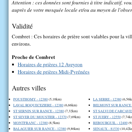
Attention : ces données sont fournies à titre indicatif, vou
auprès de votre mosquée locale et/ou au moyen de l'obser
Validité
Combret : Ces horaires de prière sont valables pour la vil
environs.
Proche de Combret
Horaires de prières 12 Aveyron
Horaires de prières Midi-Pyrénées
Autres villes
POUSTHOMY - 12380
(5,18km)
LA SERRE - 12380
(6,56k
LAVAL ROQUECEZIERE - 12380
(6,66km)
BELMONT SUR RANCE -
ST SERNIN SUR RANCE - 12380
(7,32km)
ST SALVI DE CARCAVES
ST SEVER DU MOUSTIER - 12370
(7,69km)
ST JUERY - 12550
(7,74k
MONTFRANC - 12380
(8,5km)
REBOURGUIL - 12400
(9
BALAGUIER SUR RANCE - 12380
(9,86km)
SENAUX - 81530
(10,42k