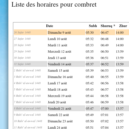
Liste des horaires pour combret
Date
Subh
Shuruq *
Zhur
Dimanche 9 août
05:30
06:47
14:00
26 Safar 1448
Lundi 10 août
05:32
06:48
14:00
27 Safar 1448
Mardi 11 août
05:33
06:49
14:00
28 Safar 1448
Mercredi 12 août
05:35
06:50
13:59
29 Safar 1448
Jeudi 13 août
05:36
06:51
13:59
30 Safar 1448
Vendredi 14 août
05:37
06:52
13:59
31 Safar 1448
Samedi 15 août
05:39
06:53
13:59
2 Rabi' al-awwal 1448
Dimanche 16 août
05:40
06:55
13:59
3 Rabi' al-awwal 1448
Lundi 17 août
05:42
06:56
13:58
4 Rabi' al-awwal 1448
Mardi 18 août
05:43
06:57
13:58
5 Rabi' al-awwal 1448
Mercredi 19 août
05:44
06:58
13:58
6 Rabi' al-awwal 1448
Jeudi 20 août
05:46
06:59
13:58
7 Rabi' al-awwal 1448
Vendredi 21 août
05:47
07:00
13:57
8 Rabi' al-awwal 1448
Samedi 22 août
05:49
07:01
13:57
9 Rabi' al-awwal 1448
Dimanche 23 août
05:50
07:02
13:57
10 Rabi' al-awwal 1448
Lundi 24 août
05:51
07:04
13:57
11 Rabi' al-awwal 1448