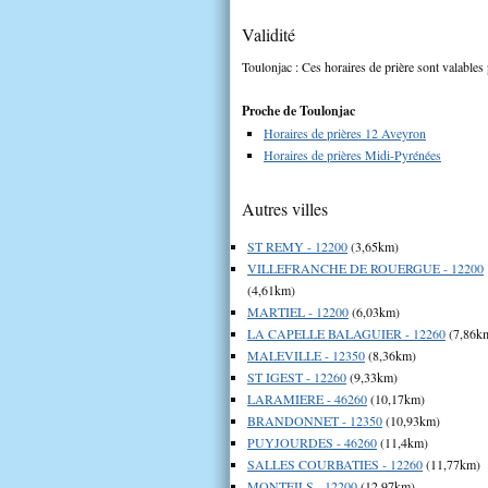
Validité
Toulonjac : Ces horaires de prière sont valables 
Proche de Toulonjac
Horaires de prières 12 Aveyron
Horaires de prières Midi-Pyrénées
Autres villes
ST REMY - 12200
(3,65km)
VILLEFRANCHE DE ROUERGUE - 12200
(4,61km)
MARTIEL - 12200
(6,03km)
LA CAPELLE BALAGUIER - 12260
(7,86k
MALEVILLE - 12350
(8,36km)
ST IGEST - 12260
(9,33km)
LARAMIERE - 46260
(10,17km)
BRANDONNET - 12350
(10,93km)
PUYJOURDES - 46260
(11,4km)
SALLES COURBATIES - 12260
(11,77km)
MONTEILS - 12200
(12,97km)