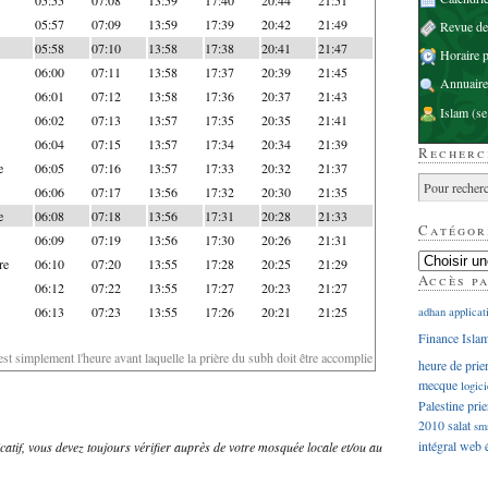
05:57
07:09
13:59
17:39
20:42
21:49
Revue d
05:58
07:10
13:58
17:38
20:41
21:47
Horaire p
06:00
07:11
13:58
17:37
20:39
21:45
Annuaire
06:01
07:12
13:58
17:36
20:37
21:43
Islam
(se
06:02
07:13
13:57
17:35
20:35
21:41
06:04
07:15
13:57
17:34
20:34
21:39
Recherc
e
06:05
07:16
13:57
17:33
20:32
21:37
06:06
07:17
13:56
17:32
20:30
21:35
e
06:08
07:18
13:56
17:31
20:28
21:33
Catégor
06:09
07:19
13:56
17:30
20:26
21:31
re
06:10
07:20
13:55
17:28
20:25
21:29
Accès p
06:12
07:22
13:55
17:27
20:23
21:27
06:13
07:23
13:55
17:26
20:21
21:25
adhan
applicat
Finance Isla
'est simplement l'heure avant laquelle la prière du subh doit être accomplie
heure de prie
mecque
logici
Palestine
prie
2010
salat
sm
intégral
web
dicatif, vous devez toujours vérifier auprès de votre mosquée locale et/ou au