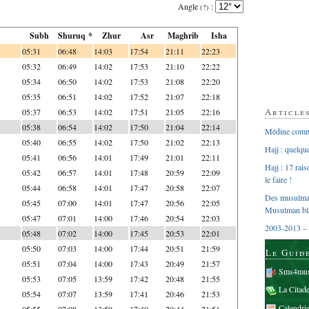
Angle
:
(?)
Subh
Shuruq *
Zhur
Asr
Maghrib
Isha
05:31
06:48
14:03
17:54
21:11
22:23
05:32
06:49
14:02
17:53
21:10
22:22
05:34
06:50
14:02
17:53
21:08
22:20
05:35
06:51
14:02
17:52
21:07
22:18
Article
05:37
06:53
14:02
17:51
21:05
22:16
05:38
06:54
14:02
17:50
21:04
22:14
Médine comme
05:40
06:55
14:02
17:50
21:02
22:13
Hajj : quelq
05:41
06:56
14:01
17:49
21:01
22:11
Hajj : 17 rai
05:42
06:57
14:01
17:48
20:59
22:09
le faire !
05:44
06:58
14:01
17:47
20:58
22:07
Des musulman
05:45
07:00
14:01
17:47
20:56
22:05
Musulman bl
05:47
07:01
14:00
17:46
20:54
22:03
2003-2013 – 
05:48
07:02
14:00
17:45
20:53
22:01
05:50
07:03
14:00
17:44
20:51
21:59
Le Guid
05:51
07:04
14:00
17:43
20:49
21:57
Sms4mus
05:53
07:05
13:59
17:42
20:48
21:55
La Citad
05:54
07:07
13:59
17:41
20:46
21:53
Calendri
05:55
07:08
13:59
17:40
20:44
21:51