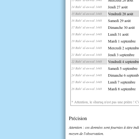
Jeudi 27 août
14 Rabi' al-awwal 1448
Vendredi 28 août
15 Rabi' al-awwal 1448
Samedi 29 août
16 Rabi' al-awwal 1448
Dimanche 30 août
17 Rabi' al-awwal 1448
Lundi 31 août
18 Rabi' al-awwal 1448
Mardi 1 septembre
19 Rabi' al-awwal 1448
Mercredi 2 septembr
20 Rabi' al-awwal 1448
Jeudi 3 septembre
21 Rabi' al-awwal 1448
Vendredi 4 septembr
22 Rabi' al-awwal 1448
Samedi 5 septembre
23 Rabi' al-awwal 1448
Dimanche 6 septemb
24 Rabi' al-awwal 1448
Lundi 7 septembre
25 Rabi' al-awwal 1448
Mardi 8 septembre
26 Rabi' al-awwal 1448
* Attention, le shuruq n'est pas une prière ! C
Précision
Attention : ces données sont fournies à titre in
moyen de l'observation.