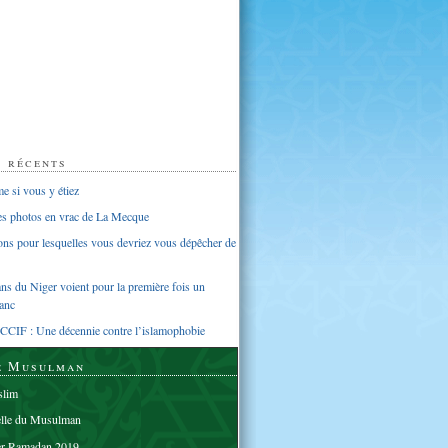
s récents
 si vous y étiez
ues photos en vrac de La Mecque
sons pour lesquelles vous devriez vous dépêcher de
s du Niger voient pour la première fois un
anc
CCIF : Une décennie contre l’islamophobie
e Musulman
lim
elle du Musulman
er Ramadan 2019