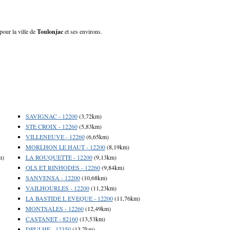
pour la ville de
Toulonjac
et ses environs.
SAVIGNAC - 12200
(3,72km)
STE CROIX - 12260
(5,83km)
VILLENEUVE - 12260
(6,65km)
MORLHON LE HAUT - 12200
(8,19km)
m)
LA ROUQUETTE - 12200
(9,13km)
OLS ET RINHODES - 12260
(9,84km)
SANVENSA - 12200
(10,68km)
VAILHOURLES - 12200
(11,23km)
LA BASTIDE L EVEQUE - 12200
(11,76km)
MONTSALES - 12260
(12,49km)
CASTANET - 82160
(13,53km)
DRULHE - 12350
(13,7km)