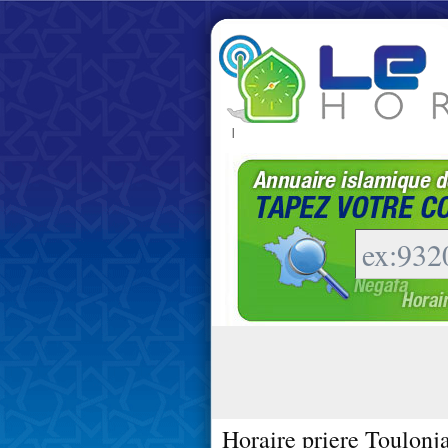
|
Horaire priere Toulonj