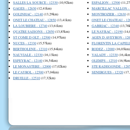
SALLES LA SOURCE - 12330
(10,92km)
ESPALION - 12500
(11,2
GAGES - 12630
(12,41km)
MARCILLAC VALLON - 
GOLINHAC - 12140
(13,29km)
MONTROZIER - 12630
(1
ONET LE CHATEAU - 12850
(13,41km)
ONET LE CHATEAU - 12
LA LOUBIERE - 12740
(13,61km)
GABRIAC - 12340
(13,78
QUATRE SAISONS - 12850
(13,85km)
LE NAYRAC - 12190
(14,
ST COME D OLT - 12500
(14,97km)
AGEN D AVEYRON - 126
NUCES - 12330
(15,57km)
FLORENTIN LA CAPELLE
BERTHOLENE - 12310
(15,84km)
RODEZ - 12000
(16,03km)
NAUVIALE - 12330
(16,13km)
VALADY - 12330
(16,4km
ESPEYRAC - 12140
(16,54km)
OLEMPS - 12510
(16,9km
LE MONASTERE - 12000
(17,02km)
STE RADEGONDE - 128
LE CAYROL - 12500
(17,04km)
SENERGUES - 12320
(17
DRUELLE - 12510
(17,32km)