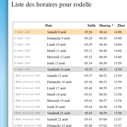
Liste des horaires pour rodelle
Date
Subh
Shuruq *
Zhur
Samedi 8 août
05:26
06:44
14:00
25 Safar 1448
Dimanche 9 août
05:28
06:45
14:00
26 Safar 1448
Lundi 10 août
05:29
06:46
14:00
27 Safar 1448
Mardi 11 août
05:31
06:48
14:00
28 Safar 1448
Mercredi 12 août
05:32
06:49
14:00
29 Safar 1448
Jeudi 13 août
05:34
06:50
13:59
30 Safar 1448
Vendredi 14 août
05:35
06:51
13:59
31 Safar 1448
Samedi 15 août
05:37
06:52
13:59
2 Rabi' al-awwal 1448
Dimanche 16 août
05:38
06:53
13:59
3 Rabi' al-awwal 1448
Lundi 17 août
05:40
06:55
13:59
4 Rabi' al-awwal 1448
Mardi 18 août
05:41
06:56
13:58
5 Rabi' al-awwal 1448
Mercredi 19 août
05:42
06:57
13:58
6 Rabi' al-awwal 1448
Jeudi 20 août
05:44
06:58
13:58
7 Rabi' al-awwal 1448
Vendredi 21 août
05:45
06:59
13:58
8 Rabi' al-awwal 1448
Samedi 22 août
05:47
07:00
13:57
9 Rabi' al-awwal 1448
Dimanche 23 août
05:48
07:02
13:57
10 Rabi' al-awwal 1448