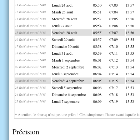
Lundi 24 août
05:50
07:03
13:57
11 Rabi' al-awwal 1448
Mardi 25 août
05:51
07:04
13:57
12 Rabi' al-awwal 1448
Mercredi 26 août
05:52
07:05
13:56
13 Rabi' al-awwal 1448
Jeudi 27 août
05:54
07:06
13:56
14 Rabi' al-awwal 1448
Vendredi 28 août
05:55
07:07
13:56
15 Rabi' al-awwal 1448
Samedi 29 août
05:57
07:09
13:55
16 Rabi' al-awwal 1448
Dimanche 30 août
05:58
07:10
13:55
17 Rabi' al-awwal 1448
Lundi 31 août
05:59
07:11
13:55
18 Rabi' al-awwal 1448
Mardi 1 septembre
06:01
07:12
13:54
19 Rabi' al-awwal 1448
Mercredi 2 septembre
06:02
07:13
13:54
20 Rabi' al-awwal 1448
Jeudi 3 septembre
06:04
07:14
13:54
21 Rabi' al-awwal 1448
Vendredi 4 septembre
06:05
07:15
13:54
22 Rabi' al-awwal 1448
Samedi 5 septembre
06:06
07:17
13:53
23 Rabi' al-awwal 1448
Dimanche 6 septembre
06:08
07:18
13:53
24 Rabi' al-awwal 1448
Lundi 7 septembre
06:09
07:19
13:53
25 Rabi' al-awwal 1448
* Attention, le shuruq n'est pas une prière ! C'est simplement l'heure avant laquelle l
Précision