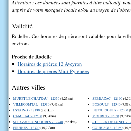
Attention : ces données sont fournies à titre indicatif, vou
auprès de votre mosquée locale et/ou au moyen de l'obser
Validité
Rodelle : Ces horaires de prière sont valables pour la vil
environs.
Proche de Rodelle
Horaires de prières 12 Aveyron
Horaires de prières Midi-Pyrénées
Autres villes
MURET LE CHATEAU - 12330
(4,23km)
SEBRAZAC - 12190
(4,56
VILLECOMTAL - 12580
(7,43km)
BOZOULS - 12340
(7,88k
ESTAING - 12190
(8,01km)
BESSUEJOULS - 12500
(
CAMPUAC - 12580
(9,34km)
MOURET - 12330
(9,39km
SEBAZAC CONCOURES - 12740
(9,67km)
ST FELIX DE LUNEL - 1
PRUINES - 12320
(10,79km)
COUBISOU - 12190
(10,9