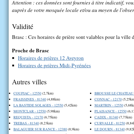
Attention : ces données sont fournies à titre indicatif, vou
auprès de votre mosquée locale et/ou au moyen de l'obser
Validité
Brasc : Ces horaires de prière sont valables pour la ville
Proche de Brasc
Horaires de prières 12 Aveyron
Horaires de prières Midi-Pyrénées
Autres villes
COUPIAC - 12550
(2,7km)
BROUSSE LE CHATEAU -
FRAISSINES - 81340
(4,88km)
CONNAC - 12170
(5,25km
LA BASTIDE SOLAGES - 12550
(5,42km)
MARTRIN - 12550
(5,68k
MONTCLAR - 12550
(5,98km)
PLAISANCE - 12550
(6,1
REQUISTA - 12170
(6,75km)
CADIX - 81340
(7,73km)
TREBAS - 81340
(8,23km)
CURVALLE - 81250
(8,84
BALAGUIER SUR RANCE - 12380
(8,9km)
LE DOURN - 81340
(9,82