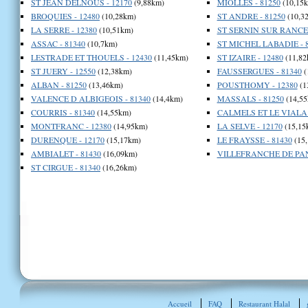
ST JEAN DELNOUS - 12170
(9,88km)
MIOLLES - 81250
(10,15
BROQUIES - 12480
(10,28km)
ST ANDRE - 81250
(10,3
LA SERRE - 12380
(10,51km)
ST SERNIN SUR RANCE 
ASSAC - 81340
(10,7km)
ST MICHEL LABADIE - 
LESTRADE ET THOUELS - 12430
(11,45km)
ST IZAIRE - 12480
(11,82
ST JUERY - 12550
(12,38km)
FAUSSERGUES - 81340
(
ALBAN - 81250
(13,46km)
POUSTHOMY - 12380
(1
VALENCE D ALBIGEOIS - 81340
(14,4km)
MASSALS - 81250
(14,55
COURRIS - 81340
(14,55km)
CALMELS ET LE VIALA 
MONTFRANC - 12380
(14,95km)
LA SELVE - 12170
(15,15
DURENQUE - 12170
(15,17km)
LE FRAYSSE - 81430
(15
AMBIALET - 81430
(16,09km)
VILLEFRANCHE DE PANA
ST CIRGUE - 81340
(16,26km)
Accueil
FAQ
Restaurant Halal