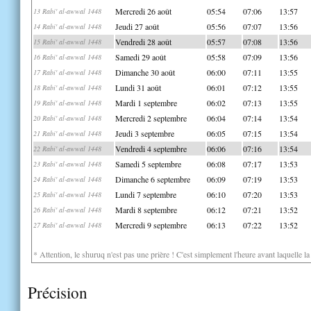
Mercredi 26 août
05:54
07:06
13:57
13 Rabi' al-awwal 1448
Jeudi 27 août
05:56
07:07
13:56
14 Rabi' al-awwal 1448
Vendredi 28 août
05:57
07:08
13:56
15 Rabi' al-awwal 1448
Samedi 29 août
05:58
07:09
13:56
16 Rabi' al-awwal 1448
Dimanche 30 août
06:00
07:11
13:55
17 Rabi' al-awwal 1448
Lundi 31 août
06:01
07:12
13:55
18 Rabi' al-awwal 1448
Mardi 1 septembre
06:02
07:13
13:55
19 Rabi' al-awwal 1448
Mercredi 2 septembre
06:04
07:14
13:54
20 Rabi' al-awwal 1448
Jeudi 3 septembre
06:05
07:15
13:54
21 Rabi' al-awwal 1448
Vendredi 4 septembre
06:06
07:16
13:54
22 Rabi' al-awwal 1448
Samedi 5 septembre
06:08
07:17
13:53
23 Rabi' al-awwal 1448
Dimanche 6 septembre
06:09
07:19
13:53
24 Rabi' al-awwal 1448
Lundi 7 septembre
06:10
07:20
13:53
25 Rabi' al-awwal 1448
Mardi 8 septembre
06:12
07:21
13:52
26 Rabi' al-awwal 1448
Mercredi 9 septembre
06:13
07:22
13:52
27 Rabi' al-awwal 1448
* Attention, le shuruq n'est pas une prière ! C'est simplement l'heure avant laquelle l
Précision