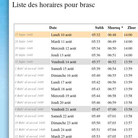
Liste des horaires pour brasc
Date
Subh
Shuruq *
Zhur
Lundi 10 août
05:32
06:48
14:00
27 Safar 1448
Mardi 11 août
05:33
06:49
14:00
28 Safar 1448
Mercredi 12 août
05:34
06:50
14:00
29 Safar 1448
Jeudi 13 août
05:36
06:51
14:00
30 Safar 1448
Vendredi 14 août
05:37
06:52
13:59
31 Safar 1448
Samedi 15 août
05:39
06:54
13:59
2 Rabi' al-awwal 1448
Dimanche 16 août
05:40
06:55
13:59
3 Rabi' al-awwal 1448
Lundi 17 août
05:42
06:56
13:59
4 Rabi' al-awwal 1448
Mardi 18 août
05:43
06:57
13:59
5 Rabi' al-awwal 1448
Mercredi 19 août
05:44
06:58
13:58
6 Rabi' al-awwal 1448
Jeudi 20 août
05:46
06:59
13:58
7 Rabi' al-awwal 1448
Vendredi 21 août
05:47
07:00
13:58
8 Rabi' al-awwal 1448
Samedi 22 août
05:49
07:01
13:58
9 Rabi' al-awwal 1448
Dimanche 23 août
05:50
07:03
13:57
10 Rabi' al-awwal 1448
Lundi 24 août
05:51
07:04
13:57
11 Rabi' al-awwal 1448
Mardi 25 août
05:53
07:05
13:57
12 Rabi' al-awwal 1448