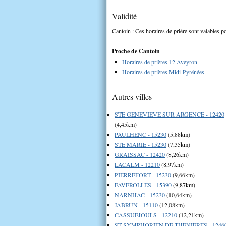
Validité
Cantoin : Ces horaires de prière sont valables po
Proche de Cantoin
Horaires de prières 12 Aveyron
Horaires de prières Midi-Pyrénées
Autres villes
STE GENEVIEVE SUR ARGENCE - 12420
(4,45km)
PAULHENC - 15230
(5,88km)
STE MARIE - 15230
(7,35km)
GRAISSAC - 12420
(8,26km)
LACALM - 12210
(8,97km)
PIERREFORT - 15230
(9,66km)
FAVEROLLES - 15390
(9,87km)
NARNHAC - 15230
(10,64km)
JABRUN - 15110
(12,08km)
CASSUEJOULS - 12210
(12,21km)
ST SYMPHORIEN DE THENIERES - 1246