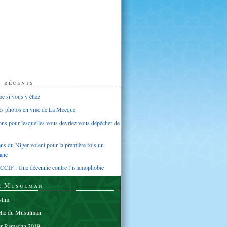
s récents
 si vous y étiez
ues photos en vrac de La Mecque
sons pour lesquelles vous devriez vous dépêcher de
s du Niger voient pour la première fois un
anc
CCIF : Une décennie contre l’islamophobie
e Musulman
lim
elle du Musulman
er Ramadan 2019