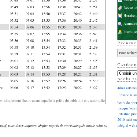
05:49
07:03
13:56
17:38
20:43
21:51
Revue d
05:51
07:04
13:56
17:37
20:42
21:49
Horaire p
05:52
07:05
13:55
17:36
20:40
21:47
Annuaire
05:54
07:06
13:55
17:35
20:38
21:45
Islam
(se
05:55
07:07
13:55
17:34
20:36
21:43
05:56
07:08
13:54
17:33
20:35
21:41
Recherc
05:58
07:10
13:54
17:32
20:33
21:39
05:59
07:11
13:54
17:31
20:31
21:37
e
06:01
07:12
13:53
17:30
20:29
21:35
Catégor
06:02
07:13
13:53
17:29
20:27
21:33
e
06:03
07:14
13:53
17:28
20:25
21:31
Accès p
06:05
07:16
13:52
17:26
20:24
21:29
re
06:06
07:17
13:52
17:25
20:22
21:27
adhan
applicat
Finance Isla
'est simplement l'heure avant laquelle la prière du subh doit être accomplie
heure de prie
mecque
logici
Palestine
prie
2010
salat
sm
intégral
web
dicatif, vous devez toujours vérifier auprès de votre mosquée locale et/ou au