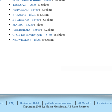
TAUSSAC - 12600
(13,63km)
HUPARLAC - 12460
(14,16km)
BREZONS - 15230
(14,63km)
ST GERVAIS - 12460
(15,18km)
MALBO - 15230
(16km)
PAILHEROLS - 15800
(16,28km)
CROS DE RONESQUE - 15130
(16,55km)
NEUVEGLISE - 15260
(16,88km)
eil
FAQ
Restaurant Halal
guidedumusulman.com
Al Manakh
Contactez-n
Copyright 2008 Le Guide Musulman. All Right Reserved