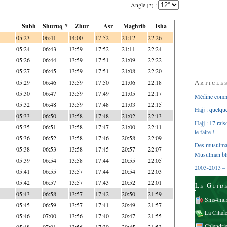
Angle
:
(?)
Subh
Shuruq *
Zhur
Asr
Maghrib
Isha
05:23
06:41
14:00
17:52
21:12
22:26
05:24
06:43
13:59
17:52
21:11
22:24
05:26
06:44
13:59
17:51
21:09
22:22
05:27
06:45
13:59
17:51
21:08
22:20
Article
05:29
06:46
13:59
17:50
21:06
22:18
05:30
06:47
13:59
17:49
21:05
22:17
Médine comme
05:32
06:48
13:59
17:48
21:03
22:15
Hajj : quelq
05:33
06:50
13:58
17:48
21:02
22:13
Hajj : 17 rai
05:35
06:51
13:58
17:47
21:00
22:11
le faire !
05:36
06:52
13:58
17:46
20:58
22:09
Des musulman
05:38
06:53
13:58
17:45
20:57
22:07
Musulman bl
05:39
06:54
13:58
17:44
20:55
22:05
2003-2013 – 
05:41
06:55
13:57
17:44
20:54
22:03
05:42
06:57
13:57
17:43
20:52
22:01
Le Guid
05:43
06:58
13:57
17:42
20:50
21:59
Sms4mus
05:45
06:59
13:57
17:41
20:49
21:57
La Citad
05:46
07:00
13:56
17:40
20:47
21:55
Calendri
05:48
07:01
13:56
17:39
20:45
21:53