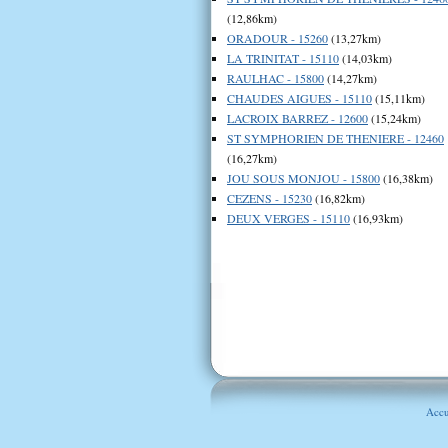
(12,86km)
ORADOUR - 15260
(13,27km)
LA TRINITAT - 15110
(14,03km)
RAULHAC - 15800
(14,27km)
CHAUDES AIGUES - 15110
(15,11km)
LACROIX BARREZ - 12600
(15,24km)
ST SYMPHORIEN DE THENIERE - 12460
(16,27km)
JOU SOUS MONJOU - 15800
(16,38km)
CEZENS - 15230
(16,82km)
DEUX VERGES - 15110
(16,93km)
Accu