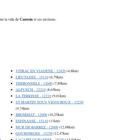
ur la ville de
Cantoin
et ses environs.
VITRAC EN VIADENE - 12420
(4,8km)
LIEUTADES - 15110
(6,79km)
THERONDELS - 12600
(7,89km)
ALPUECH - 12210
(8,65km)
LA TERRISSE - 12210
(9,01km)
ST MARTIN SOUS VIGOUROUX - 15230
(9,74km)
BROMMAT - 12600
(10,25km)
ESPINASSE - 15110
(11km)
MUR DE BARREZ - 12600
(12,08km)
GOURDIEGES - 15230
(12,47km)
0
LACAPELLE BARRES - 15230
(13,04km)