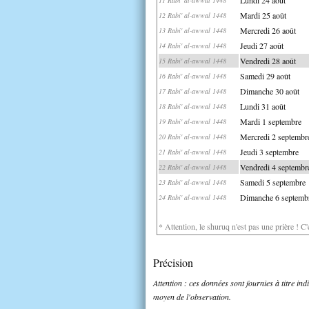
Mardi 25 août
12 Rabi' al-awwal 1448
Mercredi 26 août
13 Rabi' al-awwal 1448
Jeudi 27 août
14 Rabi' al-awwal 1448
Vendredi 28 août
15 Rabi' al-awwal 1448
Samedi 29 août
16 Rabi' al-awwal 1448
Dimanche 30 août
17 Rabi' al-awwal 1448
Lundi 31 août
18 Rabi' al-awwal 1448
Mardi 1 septembre
19 Rabi' al-awwal 1448
Mercredi 2 septembr
20 Rabi' al-awwal 1448
Jeudi 3 septembre
21 Rabi' al-awwal 1448
Vendredi 4 septembr
22 Rabi' al-awwal 1448
Samedi 5 septembre
23 Rabi' al-awwal 1448
Dimanche 6 septemb
24 Rabi' al-awwal 1448
* Attention, le shuruq n'est pas une prière ! C
Précision
Attention : ces données sont fournies à titre in
moyen de l'observation.