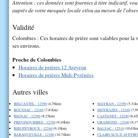
Attention : ces données sont fournies à titre indicatif, vou
auprès de votre mosquée locale et/ou au moyen de l'obser
Validité
Colombies : Ces horaires de prière sont valables pour la 
ses environs.
Proche de Colombies
Horaires de prières 12 Aveyron
Horaires de prières Midi-Pyrénées
Autres villes
BELCASTEL - 12390
(4,76km)
MAYRAN - 12390
(5,31k
BOUSSAC - 12160
(7,81km)
MOYRAZES - 12160
(7,9
RIGNAC - 12390
(8,23km)
CASTANET - 12240
(8,42
PREVINQUIERES - 12350
(9,16km)
GRAMOND - 12160
(9,1
RIEUPEYROUX - 12240
(9,19km)
BALSAC - 12510
(10,63k
BARAQUEVILLE - 12160
(10,74km)
CLAIRVAUX D AVEYRON