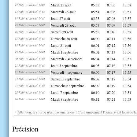
Mardi 25 août
05:53
07:05
13:58
12 Rabi' al-awwal 1448
Mercredi 26 août
05:54
07:06
13:57
13 Rabi' al-awwal 1448
Jeudi 27 août
05:55
07:08
13:57
14 Rabi' al-awwal 1448
Vendredi 28 août
05:57
07:09
13:57
15 Rabi' al-awwal 1448
Samedi 29 août
05:58
07:10
13:57
16 Rabi' al-awwal 1448
Dimanche 30 août
06:00
07:11
13:56
17 Rabi' al-awwal 1448
Lundi 31 août
06:01
07:12
13:56
18 Rabi' al-awwal 1448
Mardi 1 septembre
06:02
07:13
13:56
19 Rabi' al-awwal 1448
Mercredi 2 septembre
06:04
07:14
13:55
20 Rabi' al-awwal 1448
Jeudi 3 septembre
06:05
07:16
13:55
21 Rabi' al-awwal 1448
Vendredi 4 septembre
06:06
07:17
13:55
22 Rabi' al-awwal 1448
Samedi 5 septembre
06:08
07:18
13:54
23 Rabi' al-awwal 1448
Dimanche 6 septembre
06:09
07:19
13:54
24 Rabi' al-awwal 1448
Lundi 7 septembre
06:10
07:20
13:54
25 Rabi' al-awwal 1448
Mardi 8 septembre
06:12
07:21
13:53
26 Rabi' al-awwal 1448
* Attention, le shuruq n'est pas une prière ! C'est simplement l'heure avant laquelle l
Précision