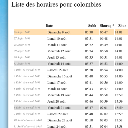
Liste des horaires pour colombies
Date
Subh
Shuruq *
Zhur
Dimanche 9 août
05:30
06:47
14:01
26 Safar 1448
Lundi 10 août
05:31
06:48
14:01
27 Safar 1448
Mardi 11 août
05:32
06:49
14:01
28 Safar 1448
Mercredi 12 août
05:34
06:50
14:01
29 Safar 1448
Jeudi 13 août
05:35
06:51
14:01
30 Safar 1448
Vendredi 14 août
05:37
06:53
14:00
31 Safar 1448
Samedi 15 août
05:38
06:54
14:00
2 Rabi' al-awwal 1448
Dimanche 16 août
05:40
06:55
14:00
3 Rabi' al-awwal 1448
Lundi 17 août
05:41
06:56
14:00
4 Rabi' al-awwal 1448
Mardi 18 août
05:43
06:57
14:00
5 Rabi' al-awwal 1448
Mercredi 19 août
05:44
06:58
13:59
6 Rabi' al-awwal 1448
Jeudi 20 août
05:46
06:59
13:59
7 Rabi' al-awwal 1448
Vendredi 21 août
05:47
07:01
13:59
8 Rabi' al-awwal 1448
Samedi 22 août
05:48
07:02
13:59
9 Rabi' al-awwal 1448
Dimanche 23 août
05:50
07:03
13:58
10 Rabi' al-awwal 1448
Lundi 24 août
05:51
07:04
13:58
11 Rabi' al-awwal 1448