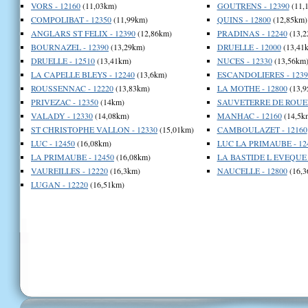
VORS - 12160
(11,03km)
GOUTRENS - 12390
(11,
COMPOLIBAT - 12350
(11,99km)
QUINS - 12800
(12,85km)
ANGLARS ST FELIX - 12390
(12,86km)
PRADINAS - 12240
(13,2
BOURNAZEL - 12390
(13,29km)
DRUELLE - 12000
(13,41
DRUELLE - 12510
(13,41km)
NUCES - 12330
(13,56km
LA CAPELLE BLEYS - 12240
(13,6km)
ESCANDOLIERES - 1239
ROUSSENNAC - 12220
(13,83km)
LA MOTHE - 12800
(13,9
PRIVEZAC - 12350
(14km)
SAUVETERRE DE ROUER
VALADY - 12330
(14,08km)
MANHAC - 12160
(14,5k
ST CHRISTOPHE VALLON - 12330
(15,01km)
CAMBOULAZET - 12160
LUC - 12450
(16,08km)
LUC LA PRIMAUBE - 12
LA PRIMAUBE - 12450
(16,08km)
LA BASTIDE L EVEQUE -
VAUREILLES - 12220
(16,3km)
NAUCELLE - 12800
(16,3
LUGAN - 12220
(16,51km)