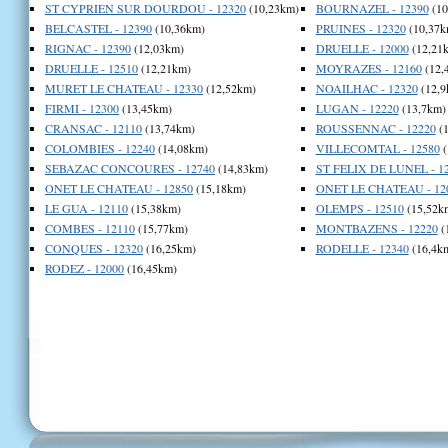
ST CYPRIEN SUR DOURDOU - 12320
(10,23km)
BOURNAZEL - 12390
(10
BELCASTEL - 12390
(10,36km)
PRUINES - 12320
(10,37k
RIGNAC - 12390
(12,03km)
DRUELLE - 12000
(12,21
DRUELLE - 12510
(12,21km)
MOYRAZES - 12160
(12,
MURET LE CHATEAU - 12330
(12,52km)
NOAILHAC - 12320
(12,9
FIRMI - 12300
(13,45km)
LUGAN - 12220
(13,7km)
CRANSAC - 12110
(13,74km)
ROUSSENNAC - 12220
(1
COLOMBIES - 12240
(14,08km)
VILLECOMTAL - 12580
(
SEBAZAC CONCOURES - 12740
(14,83km)
ST FELIX DE LUNEL - 1
ONET LE CHATEAU - 12850
(15,18km)
ONET LE CHATEAU - 12
LE GUA - 12110
(15,38km)
OLEMPS - 12510
(15,52k
COMBES - 12110
(15,77km)
MONTBAZENS - 12220
(
CONQUES - 12320
(16,25km)
RODELLE - 12340
(16,4k
RODEZ - 12000
(16,45km)