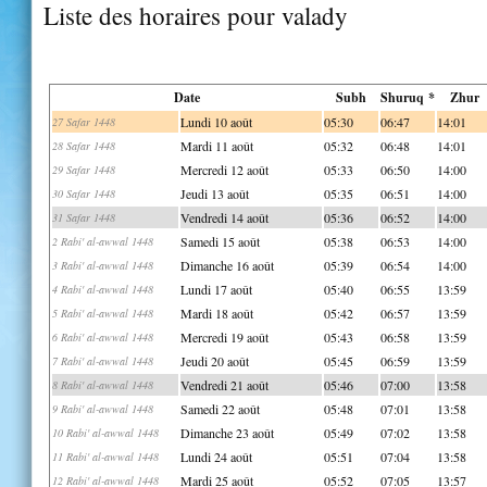
Liste des horaires pour valady
Date
Subh
Shuruq *
Zhur
Lundi 10 août
05:30
06:47
14:01
27 Safar 1448
Mardi 11 août
05:32
06:48
14:01
28 Safar 1448
Mercredi 12 août
05:33
06:50
14:00
29 Safar 1448
Jeudi 13 août
05:35
06:51
14:00
30 Safar 1448
Vendredi 14 août
05:36
06:52
14:00
31 Safar 1448
Samedi 15 août
05:38
06:53
14:00
2 Rabi' al-awwal 1448
Dimanche 16 août
05:39
06:54
14:00
3 Rabi' al-awwal 1448
Lundi 17 août
05:40
06:55
13:59
4 Rabi' al-awwal 1448
Mardi 18 août
05:42
06:57
13:59
5 Rabi' al-awwal 1448
Mercredi 19 août
05:43
06:58
13:59
6 Rabi' al-awwal 1448
Jeudi 20 août
05:45
06:59
13:59
7 Rabi' al-awwal 1448
Vendredi 21 août
05:46
07:00
13:58
8 Rabi' al-awwal 1448
Samedi 22 août
05:48
07:01
13:58
9 Rabi' al-awwal 1448
Dimanche 23 août
05:49
07:02
13:58
10 Rabi' al-awwal 1448
Lundi 24 août
05:51
07:04
13:58
11 Rabi' al-awwal 1448
Mardi 25 août
05:52
07:05
13:57
12 Rabi' al-awwal 1448