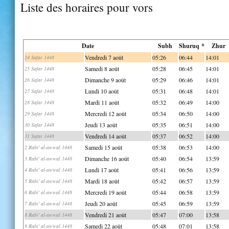
Liste des horaires pour vors
Date
Subh
Shuruq *
Zhur
Vendredi 7 août
05:26
06:44
14:01
24 Safar 1448
Samedi 8 août
05:28
06:45
14:01
25 Safar 1448
Dimanche 9 août
05:29
06:46
14:01
26 Safar 1448
Lundi 10 août
05:31
06:48
14:01
27 Safar 1448
Mardi 11 août
05:32
06:49
14:00
28 Safar 1448
Mercredi 12 août
05:34
06:50
14:00
29 Safar 1448
Jeudi 13 août
05:35
06:51
14:00
30 Safar 1448
Vendredi 14 août
05:37
06:52
14:00
31 Safar 1448
Samedi 15 août
05:38
06:53
14:00
2 Rabi' al-awwal 1448
Dimanche 16 août
05:40
06:54
13:59
3 Rabi' al-awwal 1448
Lundi 17 août
05:41
06:56
13:59
4 Rabi' al-awwal 1448
Mardi 18 août
05:42
06:57
13:59
5 Rabi' al-awwal 1448
Mercredi 19 août
05:44
06:58
13:59
6 Rabi' al-awwal 1448
Jeudi 20 août
05:45
06:59
13:59
7 Rabi' al-awwal 1448
Vendredi 21 août
05:47
07:00
13:58
8 Rabi' al-awwal 1448
Samedi 22 août
05:48
07:01
13:58
9 Rabi' al-awwal 1448