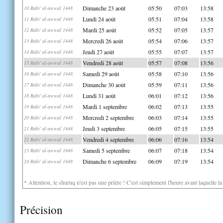
Dimanche 23 août
05:50
07:03
13:58
10 Rabi' al-awwal 1448
Lundi 24 août
05:51
07:04
13:58
11 Rabi' al-awwal 1448
Mardi 25 août
05:52
07:05
13:57
12 Rabi' al-awwal 1448
Mercredi 26 août
05:54
07:06
13:57
13 Rabi' al-awwal 1448
Jeudi 27 août
05:55
07:07
13:57
14 Rabi' al-awwal 1448
Vendredi 28 août
05:57
07:08
13:56
15 Rabi' al-awwal 1448
Samedi 29 août
05:58
07:10
13:56
16 Rabi' al-awwal 1448
Dimanche 30 août
05:59
07:11
13:56
17 Rabi' al-awwal 1448
Lundi 31 août
06:01
07:12
13:56
18 Rabi' al-awwal 1448
Mardi 1 septembre
06:02
07:13
13:55
19 Rabi' al-awwal 1448
Mercredi 2 septembre
06:03
07:14
13:55
20 Rabi' al-awwal 1448
Jeudi 3 septembre
06:05
07:15
13:55
21 Rabi' al-awwal 1448
Vendredi 4 septembre
06:06
07:16
13:54
22 Rabi' al-awwal 1448
Samedi 5 septembre
06:07
07:18
13:54
23 Rabi' al-awwal 1448
Dimanche 6 septembre
06:09
07:19
13:54
24 Rabi' al-awwal 1448
* Attention, le shuruq n'est pas une prière ! C'est simplement l'heure avant laquelle l
Précision