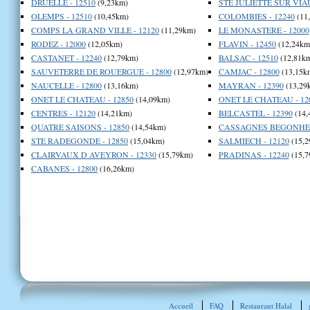
DRUELLE - 12510
(9,23km)
STE JULIETTE SUR VIAU
OLEMPS - 12510
(10,45km)
COLOMBIES - 12240
(11
COMPS LA GRAND VILLE - 12120
(11,29km)
LE MONASTERE - 12000
RODEZ - 12000
(12,05km)
FLAVIN - 12450
(12,24km
CASTANET - 12240
(12,79km)
BALSAC - 12510
(12,81k
SAUVETERRE DE ROUERGUE - 12800
(12,97km)
CAMJAC - 12800
(13,15k
NAUCELLE - 12800
(13,16km)
MAYRAN - 12390
(13,29
ONET LE CHATEAU - 12850
(14,09km)
ONET LE CHATEAU - 12
CENTRES - 12120
(14,21km)
BELCASTEL - 12390
(14,
QUATRE SAISONS - 12850
(14,54km)
CASSAGNES BEGONHES 
STE RADEGONDE - 12850
(15,04km)
SALMIECH - 12120
(15,2
CLAIRVAUX D AVEYRON - 12330
(15,79km)
PRADINAS - 12240
(15,7
CABANES - 12800
(16,26km)
Accueil
FAQ
Restaurant Halal