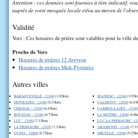
Attention : ces données sont fournies à titre indicatif, vou
auprès de votre mosquée locale et/ou au moyen de l'obser
Validité
Vors : Ces horaires de prière sont valables pour la ville d
Proche de Vors
Horaires de prières 12 Aveyron
Horaires de prières Midi-Pyrénées
Autres villes
BARAQUEVILLE - 12160
(1,82km)
MANHAC - 12160
(3,93k
MOYRAZES - 12160
(6,33km)
CALMONT - 12450
(6,43
CEIGNAC - 12450
(6,43km)
CAMBOULAZET - 12160
BOUSSAC - 12160
(6,75km)
LA MOTHE - 12800
(6,8k
LUC - 12450
(7,33km)
LUC LA PRIMAUBE - 12
LA PRIMAUBE - 12450
(7,33km)
GRAMOND - 12160
(7,3
QUINS - 12800
(8,72km)
DRUELLE - 12000
(9,23k