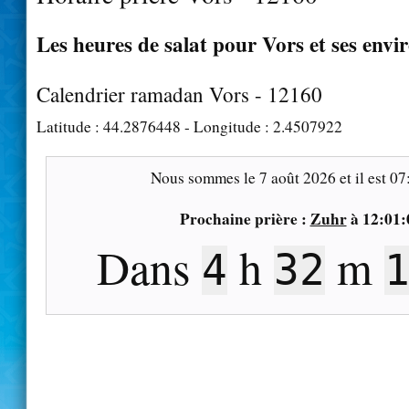
Les heures de salat pour Vors et ses envi
Calendrier ramadan Vors - 12160
Latitude :
44.2876448
- Longitude :
2.4507922
Nous sommes le
7 août 2026
et il est
07
Prochaine prière :
Zuhr
à
12:01:
Dans
h
m
4
32