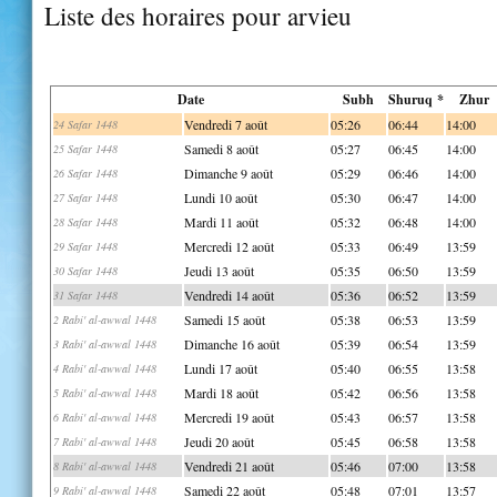
Liste des horaires pour arvieu
Date
Subh
Shuruq *
Zhur
Vendredi 7 août
05:26
06:44
14:00
24 Safar 1448
Samedi 8 août
05:27
06:45
14:00
25 Safar 1448
Dimanche 9 août
05:29
06:46
14:00
26 Safar 1448
Lundi 10 août
05:30
06:47
14:00
27 Safar 1448
Mardi 11 août
05:32
06:48
14:00
28 Safar 1448
Mercredi 12 août
05:33
06:49
13:59
29 Safar 1448
Jeudi 13 août
05:35
06:50
13:59
30 Safar 1448
Vendredi 14 août
05:36
06:52
13:59
31 Safar 1448
Samedi 15 août
05:38
06:53
13:59
2 Rabi' al-awwal 1448
Dimanche 16 août
05:39
06:54
13:59
3 Rabi' al-awwal 1448
Lundi 17 août
05:40
06:55
13:58
4 Rabi' al-awwal 1448
Mardi 18 août
05:42
06:56
13:58
5 Rabi' al-awwal 1448
Mercredi 19 août
05:43
06:57
13:58
6 Rabi' al-awwal 1448
Jeudi 20 août
05:45
06:58
13:58
7 Rabi' al-awwal 1448
Vendredi 21 août
05:46
07:00
13:58
8 Rabi' al-awwal 1448
Samedi 22 août
05:48
07:01
13:57
9 Rabi' al-awwal 1448