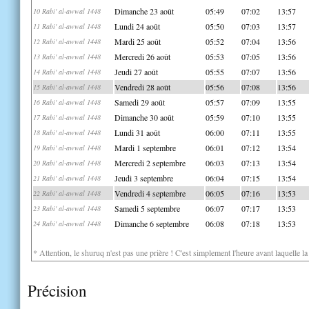
Dimanche 23 août
05:49
07:02
13:57
10 Rabi' al-awwal 1448
Lundi 24 août
05:50
07:03
13:57
11 Rabi' al-awwal 1448
Mardi 25 août
05:52
07:04
13:56
12 Rabi' al-awwal 1448
Mercredi 26 août
05:53
07:05
13:56
13 Rabi' al-awwal 1448
Jeudi 27 août
05:55
07:07
13:56
14 Rabi' al-awwal 1448
Vendredi 28 août
05:56
07:08
13:56
15 Rabi' al-awwal 1448
Samedi 29 août
05:57
07:09
13:55
16 Rabi' al-awwal 1448
Dimanche 30 août
05:59
07:10
13:55
17 Rabi' al-awwal 1448
Lundi 31 août
06:00
07:11
13:55
18 Rabi' al-awwal 1448
Mardi 1 septembre
06:01
07:12
13:54
19 Rabi' al-awwal 1448
Mercredi 2 septembre
06:03
07:13
13:54
20 Rabi' al-awwal 1448
Jeudi 3 septembre
06:04
07:15
13:54
21 Rabi' al-awwal 1448
Vendredi 4 septembre
06:05
07:16
13:53
22 Rabi' al-awwal 1448
Samedi 5 septembre
06:07
07:17
13:53
23 Rabi' al-awwal 1448
Dimanche 6 septembre
06:08
07:18
13:53
24 Rabi' al-awwal 1448
* Attention, le shuruq n'est pas une prière ! C'est simplement l'heure avant laquelle l
Précision