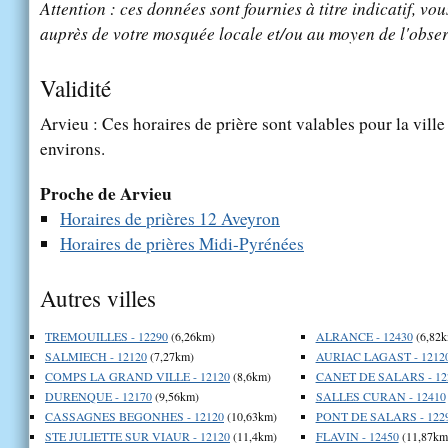
Attention : ces données sont fournies à titre indicatif, vou
auprès de votre mosquée locale et/ou au moyen de l'obser
Validité
Arvieu : Ces horaires de prière sont valables pour la vill
environs.
Proche de Arvieu
Horaires de prières 12 Aveyron
Horaires de prières Midi-Pyrénées
Autres villes
TREMOUILLES - 12290
(6,26km)
ALRANCE - 12430
(6,82k
SALMIECH - 12120
(7,27km)
AURIAC LAGAST - 1212
COMPS LA GRAND VILLE - 12120
(8,6km)
CANET DE SALARS - 12
DURENQUE - 12170
(9,56km)
SALLES CURAN - 12410
CASSAGNES BEGONHES - 12120
(10,63km)
PONT DE SALARS - 122
STE JULIETTE SUR VIAUR - 12120
(11,4km)
FLAVIN - 12450
(11,87km