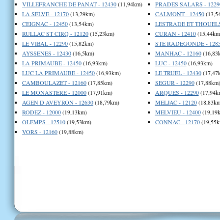
VILLEFRANCHE DE PANAT - 12430
(11,94km)
PRADES SALARS - 1229
LA SELVE - 12170
(13,29km)
CALMONT - 12450
(13,5
CEIGNAC - 12450
(13,54km)
LESTRADE ET THOUELS 
RULLAC ST CIRQ - 12120
(15,23km)
CURAN - 12410
(15,44km
LE VIBAL - 12290
(15,82km)
STE RADEGONDE - 128
AYSSENES - 12430
(16,5km)
MANHAC - 12160
(16,83
LA PRIMAUBE - 12450
(16,93km)
LUC - 12450
(16,93km)
LUC LA PRIMAUBE - 12450
(16,93km)
LE TRUEL - 12430
(17,47
CAMBOULAZET - 12160
(17,85km)
SEGUR - 12290
(17,88km
LE MONASTERE - 12000
(17,91km)
ARQUES - 12290
(17,94k
AGEN D AVEYRON - 12630
(18,79km)
MELJAC - 12120
(18,83km
RODEZ - 12000
(19,13km)
MELVIEU - 12400
(19,19
OLEMPS - 12510
(19,53km)
CONNAC - 12170
(19,55k
VORS - 12160
(19,88km)