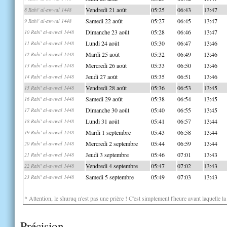
Vendredi 21 août
05:25
06:43
13:47
8 Rabi' al-awwal 1448
Samedi 22 août
05:27
06:45
13:47
9 Rabi' al-awwal 1448
Dimanche 23 août
05:28
06:46
13:47
10 Rabi' al-awwal 1448
Lundi 24 août
05:30
06:47
13:46
11 Rabi' al-awwal 1448
Mardi 25 août
05:32
06:49
13:46
12 Rabi' al-awwal 1448
Mercredi 26 août
05:33
06:50
13:46
13 Rabi' al-awwal 1448
Jeudi 27 août
05:35
06:51
13:46
14 Rabi' al-awwal 1448
Vendredi 28 août
05:36
06:53
13:45
15 Rabi' al-awwal 1448
Samedi 29 août
05:38
06:54
13:45
16 Rabi' al-awwal 1448
Dimanche 30 août
05:40
06:55
13:45
17 Rabi' al-awwal 1448
Lundi 31 août
05:41
06:57
13:44
18 Rabi' al-awwal 1448
Mardi 1 septembre
05:43
06:58
13:44
19 Rabi' al-awwal 1448
Mercredi 2 septembre
05:44
06:59
13:44
20 Rabi' al-awwal 1448
Jeudi 3 septembre
05:46
07:01
13:43
21 Rabi' al-awwal 1448
Vendredi 4 septembre
05:47
07:02
13:43
22 Rabi' al-awwal 1448
Samedi 5 septembre
05:49
07:03
13:43
23 Rabi' al-awwal 1448
* Attention, le shuruq n'est pas une prière ! C'est simplement l'heure avant laquelle l
Précision