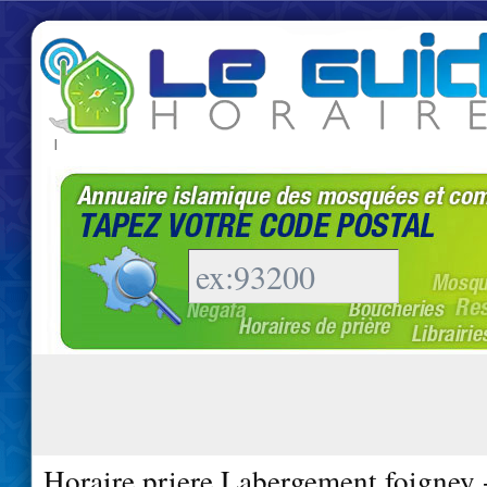
|
Horaire priere Labergement foigney