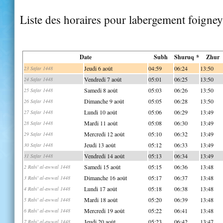
Liste des horaires pour labergement foigney
Date
Subh
Shuruq *
Zhur
Jeudi 6 août
04:59
06:24
13:50
23 Safar 1448
Vendredi 7 août
05:01
06:25
13:50
24 Safar 1448
Samedi 8 août
05:03
06:26
13:50
25 Safar 1448
Dimanche 9 août
05:05
06:28
13:50
26 Safar 1448
Lundi 10 août
05:06
06:29
13:49
27 Safar 1448
Mardi 11 août
05:08
06:30
13:49
28 Safar 1448
Mercredi 12 août
05:10
06:32
13:49
29 Safar 1448
Jeudi 13 août
05:12
06:33
13:49
30 Safar 1448
Vendredi 14 août
05:13
06:34
13:49
31 Safar 1448
Samedi 15 août
05:15
06:36
13:48
2 Rabi' al-awwal 1448
Dimanche 16 août
05:17
06:37
13:48
3 Rabi' al-awwal 1448
Lundi 17 août
05:18
06:38
13:48
4 Rabi' al-awwal 1448
Mardi 18 août
05:20
06:39
13:48
5 Rabi' al-awwal 1448
Mercredi 19 août
05:22
06:41
13:48
6 Rabi' al-awwal 1448
Jeudi 20 août
05:23
06:42
13:47
7 Rabi' al-awwal 1448