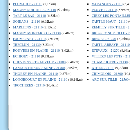
PLUVAULT - 21110
(5,15km)
VARANGES - 21110
(5,4
MAGNY SUR TILLE - 21110
(5,97km)
PLUVET - 21110
(5,99km
TART LE BAS - 21110
(6,32km)
CIREY LES PONTAILLER 
SOIRANS - 21110
(6,62km)
TART LE HAUT - 21110
(
MARLIENS - 21110
(7,13km)
REMILLY SUR TILLE - 2
MAGNY MONTARLOT - 21130
(7,48km)
BRESSEY SUR TILLE - 2
FAUVERNEY - 21110
(7,91km)
BINGES - 21270
(7,98km)
TRECLUN - 21130
(8,23km)
TART L ABBAYE - 21110
ROUVRES EN PLAINE - 21110
(8,62km)
ETEVAUX - 21270
(8,69k
ECHIGEY - 21110
(9,33km)
VILLERS LES POTS - 21
CHEVIGNY ST SAUVEUR - 21800
(9,48km)
CHAMPDOTRE - 21130
(
LAMARCHE SUR SAONE - 21760
(9,65km)
ATHEE - 21130
(9,79km)
THOREY EN PLAINE - 21110
(9,87km)
CRIMOLOIS - 21800
(10,
LONGECOURT EN PLAINE - 21110
(10,14km)
ARC SUR TILLE - 21560
TROCHERES - 21310
(10,4km)