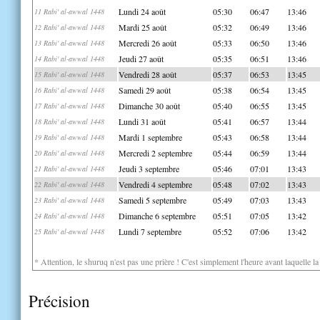
Lundi 24 août
05:30
06:47
13:46
11 Rabi' al-awwal 1448
Mardi 25 août
05:32
06:49
13:46
12 Rabi' al-awwal 1448
Mercredi 26 août
05:33
06:50
13:46
13 Rabi' al-awwal 1448
Jeudi 27 août
05:35
06:51
13:46
14 Rabi' al-awwal 1448
Vendredi 28 août
05:37
06:53
13:45
15 Rabi' al-awwal 1448
Samedi 29 août
05:38
06:54
13:45
16 Rabi' al-awwal 1448
Dimanche 30 août
05:40
06:55
13:45
17 Rabi' al-awwal 1448
Lundi 31 août
05:41
06:57
13:44
18 Rabi' al-awwal 1448
Mardi 1 septembre
05:43
06:58
13:44
19 Rabi' al-awwal 1448
Mercredi 2 septembre
05:44
06:59
13:44
20 Rabi' al-awwal 1448
Jeudi 3 septembre
05:46
07:01
13:43
21 Rabi' al-awwal 1448
Vendredi 4 septembre
05:48
07:02
13:43
22 Rabi' al-awwal 1448
Samedi 5 septembre
05:49
07:03
13:43
23 Rabi' al-awwal 1448
Dimanche 6 septembre
05:51
07:05
13:42
24 Rabi' al-awwal 1448
Lundi 7 septembre
05:52
07:06
13:42
25 Rabi' al-awwal 1448
* Attention, le shuruq n'est pas une prière ! C'est simplement l'heure avant laquelle l
Précision