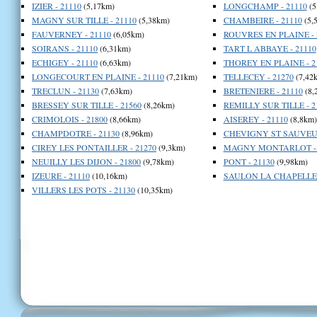
IZIER - 21110
(5,17km)
LONGCHAMP - 21110
(5
MAGNY SUR TILLE - 21110
(5,38km)
CHAMBEIRE - 21110
(5,
FAUVERNEY - 21110
(6,05km)
ROUVRES EN PLAINE - 
SOIRANS - 21110
(6,31km)
TART L ABBAYE - 21110
ECHIGEY - 21110
(6,63km)
THOREY EN PLAINE - 2
LONGECOURT EN PLAINE - 21110
(7,21km)
TELLECEY - 21270
(7,42
TRECLUN - 21130
(7,63km)
BRETENIERE - 21110
(8,
BRESSEY SUR TILLE - 21560
(8,26km)
REMILLY SUR TILLE - 2
CRIMOLOIS - 21800
(8,66km)
AISEREY - 21110
(8,8km)
CHAMPDOTRE - 21130
(8,96km)
CHEVIGNY ST SAUVEUR
CIREY LES PONTAILLER - 21270
(9,3km)
MAGNY MONTARLOT - 
NEUILLY LES DIJON - 21800
(9,78km)
PONT - 21130
(9,98km)
IZEURE - 21110
(10,16km)
SAULON LA CHAPELLE -
VILLERS LES POTS - 21130
(10,35km)