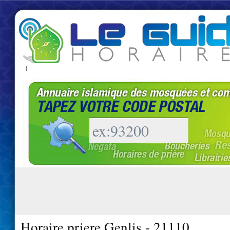
|
Horaire priere Genlis - 21110