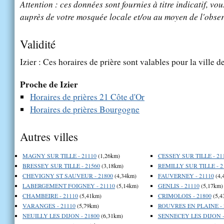
Attention : ces données sont fournies à titre indicatif, vou
auprès de votre mosquée locale et/ou au moyen de l'obser
Validité
Izier : Ces horaires de prière sont valables pour la ville d
Proche de Izier
Horaires de prières 21 Côte d'Or
Horaires de prières Bourgogne
Autres villes
MAGNY SUR TILLE - 21110
(1,26km)
CESSEY SUR TILLE - 21
BRESSEY SUR TILLE - 21560
(3,18km)
REMILLY SUR TILLE - 2
CHEVIGNY ST SAUVEUR - 21800
(4,34km)
FAUVERNEY - 21110
(4,
LABERGEMENT FOIGNEY - 21110
(5,14km)
GENLIS - 21110
(5,17km)
CHAMBEIRE - 21110
(5,41km)
CRIMOLOIS - 21800
(5,4
VARANGES - 21110
(5,79km)
ROUVRES EN PLAINE - 
NEUILLY LES DIJON - 21800
(6,31km)
SENNECEY LES DIJON -