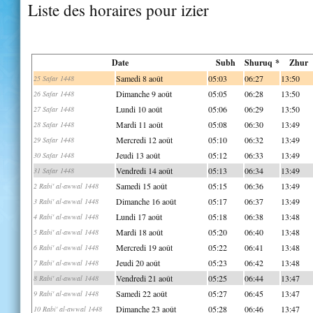
Liste des horaires pour izier
Date
Subh
Shuruq *
Zhur
Samedi 8 août
05:03
06:27
13:50
25 Safar 1448
Dimanche 9 août
05:05
06:28
13:50
26 Safar 1448
Lundi 10 août
05:06
06:29
13:50
27 Safar 1448
Mardi 11 août
05:08
06:30
13:49
28 Safar 1448
Mercredi 12 août
05:10
06:32
13:49
29 Safar 1448
Jeudi 13 août
05:12
06:33
13:49
30 Safar 1448
Vendredi 14 août
05:13
06:34
13:49
31 Safar 1448
Samedi 15 août
05:15
06:36
13:49
2 Rabi' al-awwal 1448
Dimanche 16 août
05:17
06:37
13:49
3 Rabi' al-awwal 1448
Lundi 17 août
05:18
06:38
13:48
4 Rabi' al-awwal 1448
Mardi 18 août
05:20
06:40
13:48
5 Rabi' al-awwal 1448
Mercredi 19 août
05:22
06:41
13:48
6 Rabi' al-awwal 1448
Jeudi 20 août
05:23
06:42
13:48
7 Rabi' al-awwal 1448
Vendredi 21 août
05:25
06:44
13:47
8 Rabi' al-awwal 1448
Samedi 22 août
05:27
06:45
13:47
9 Rabi' al-awwal 1448
Dimanche 23 août
05:28
06:46
13:47
10 Rabi' al-awwal 1448