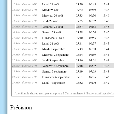
Lundi 24 août
05:30
06:48
13:47
11 Rabi' al-awwal 1448
Mardi 25 août
05:32
06:49
13:46
12 Rabi' al-awwal 1448
Mercredi 26 août
05:33
06:50
13:46
13 Rabi' al-awwal 1448
Jeudi 27 août
05:35
06:52
13:46
14 Rabi' al-awwal 1448
Vendredi 28 août
05:37
06:53
13:45
15 Rabi' al-awwal 1448
Samedi 29 août
05:38
06:54
13:45
16 Rabi' al-awwal 1448
Dimanche 30 août
05:40
06:55
13:45
17 Rabi' al-awwal 1448
Lundi 31 août
05:41
06:57
13:45
18 Rabi' al-awwal 1448
Mardi 1 septembre
05:43
06:58
13:44
19 Rabi' al-awwal 1448
Mercredi 2 septembre
05:44
06:59
13:44
20 Rabi' al-awwal 1448
Jeudi 3 septembre
05:46
07:01
13:44
21 Rabi' al-awwal 1448
Vendredi 4 septembre
05:48
07:02
13:43
22 Rabi' al-awwal 1448
Samedi 5 septembre
05:49
07:03
13:43
23 Rabi' al-awwal 1448
Dimanche 6 septembre
05:51
07:05
13:43
24 Rabi' al-awwal 1448
Lundi 7 septembre
05:52
07:06
13:42
25 Rabi' al-awwal 1448
* Attention, le shuruq n'est pas une prière ! C'est simplement l'heure avant laquelle l
Précision