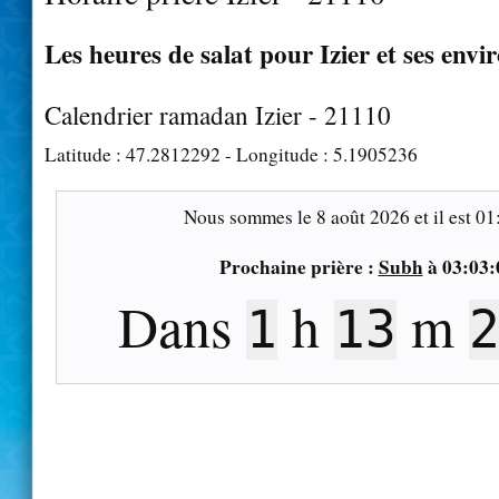
Les heures de salat pour Izier et ses envi
Calendrier ramadan Izier - 21110
Latitude :
47.2812292
- Longitude :
5.1905236
Nous sommes le
8 août 2026
et il est
01
Prochaine prière :
Subh
à
03:03:
Dans
h
m
1
13