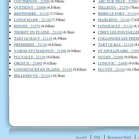
COUTERNON - 21560
(6,58km)
ARC SUR TILLE - 21560
QUETIGNY - 21800
(6,83km)
TELLECEY - 21270
(7km)
BRETENIERE - 21110
(7,31km)
BEIRE LE FORT - 21110
(
LONGCHAMP - 21110
(7,59km)
MARLIENS - 21110
(7,65
BINGES - 21270
(8,04km)
LONGEAULT - 21110
(8,
THOREY EN PLAINE - 21110
(8,3km)
CIREY LES PONTAILLER 
TART LE HAUT - 21110
(8,59km)
COLLONGES LES PREMIE
PREMIERES - 21110
(8,81km)
TART LE BAS - 21110
(8,
VAROIS ET CHAIGNOT - 21490
(8,94km)
ST APOLLINAIRE - 2185
PLUVAULT - 21110
(9,02km)
OUGES - 21600
(9,03km)
ORGEUX - 21490
(9,42km)
LONGVIC - 21600
(9,63k
LONGECOURT EN PLAINE - 21110
(9,82km)
PLUVET - 21110
(10,15k
BELLENEUVE - 21310
(10,3km)
Accueil
FAQ
Restaurant Halal