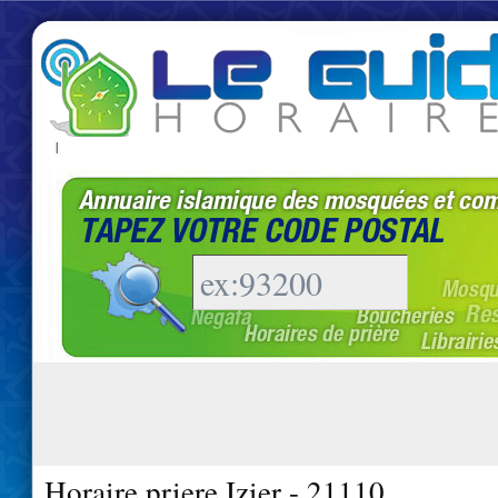
|
Horaire priere Izier - 21110