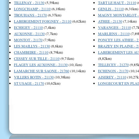
TILLENAY - 21130
(5,59km)
TART LE HAUT - 21110
(
LONGCHAMP - 21110
(6,18km)
GENLIS - 21110
(6,31km)
TROUHANS - 21170
(6,37km)
MAGNY MONTARLOT - 
LABERGEMENT FOIGNEY - 21110
(6,62km)
ATHEE - 21130
(7,14km)
ECHIGEY - 21110
(7,4km)
VARANGES - 21110
(7,7
AUXONNE - 21130
(7,7km)
MARLIENS - 21110
(7,89
MONTOT - 21170
(7,9km)
PONCEY LES ATHEE - 2
LES MAILLYS - 21130
(8,6km)
BRAZEY EN PLAINE - 2
CHAMBEIRE - 21110
(8,79km)
LABERGEMENT LES AUX
CESSEY SUR TILLE - 21110
(9,71km)
(8,82km)
FLAGEY LES AUXONNE - 21130
(10,1km)
TELLECEY - 21270
(9,85
LAMARCHE SUR SAONE - 21760
(10,14km)
ECHENON - 21170
(10,1
VILLERS ROTIN - 21130
(10,38km)
AISEREY - 21110
(10,27k
ST USAGE - 21170
(10,62km)
LONGECOURT EN PLAIN