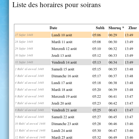
Liste des horaires pour soirans
Date
Subh
Shuruq *
Zhur
Lundi 10 août
05:06
06:29
13:49
27 Safar 1448
Mardi 11 août
05:08
06:30
13:49
28 Safar 1448
Mercredi 12 août
05:10
06:32
13:49
29 Safar 1448
Jeudi 13 août
05:12
06:33
13:49
30 Safar 1448
Vendredi 14 août
05:13
06:34
13:49
31 Safar 1448
Samedi 15 août
05:15
06:35
13:48
2 Rabi' al-awwal 1448
Dimanche 16 août
05:17
06:37
13:48
3 Rabi' al-awwal 1448
Lundi 17 août
05:18
06:38
13:48
4 Rabi' al-awwal 1448
Mardi 18 août
05:20
06:39
13:48
5 Rabi' al-awwal 1448
Mercredi 19 août
05:22
06:41
13:47
6 Rabi' al-awwal 1448
Jeudi 20 août
05:23
06:42
13:47
7 Rabi' al-awwal 1448
Vendredi 21 août
05:25
06:43
13:47
8 Rabi' al-awwal 1448
Samedi 22 août
05:27
06:45
13:47
9 Rabi' al-awwal 1448
Dimanche 23 août
05:28
06:46
13:46
10 Rabi' al-awwal 1448
Lundi 24 août
05:30
06:47
13:46
11 Rabi' al-awwal 1448
Mardi 25 août
05:32
06:49
13:46
12 Rabi' al-awwal 1448