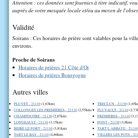
Attention : ces données sont fournies à titre indicatif, vou
auprès de votre mosquée locale et/ou au moyen de l'obser
Validité
Soirans : Ces horaires de prière sont valables pour la vill
environs.
Proche de Soirans
Horaires de prières 21 Côte d'Or
Horaires de prières Bourgogne
Autres villes
PLUVET - 21110
(1,63km)
TRECLUN - 21130
(1,65k
COLLONGES LES PREMIERES - 21110
(2,55km)
PLUVAULT - 21110
(2,73
CHAMPDOTRE - 21130
(2,87km)
PREMIERES - 21110
(3,1
LONGEAULT - 21110
(3,15km)
PONT - 21130
(3,8km)
BEIRE LE FORT - 21110
(3,81km)
TART L ABBAYE - 21110
TART LE BAS - 21110
(4,86km)
VILLERS LES POTS - 21