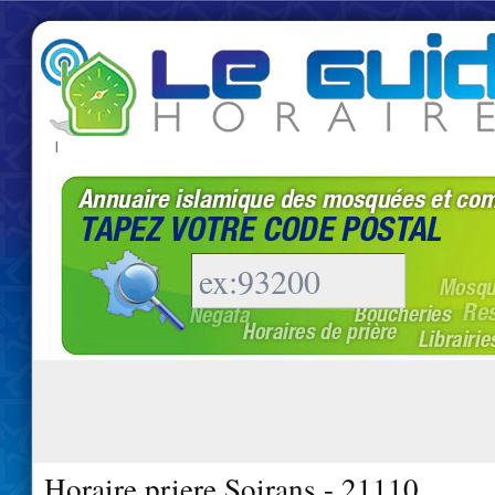
|
Horaire priere Soirans - 21110