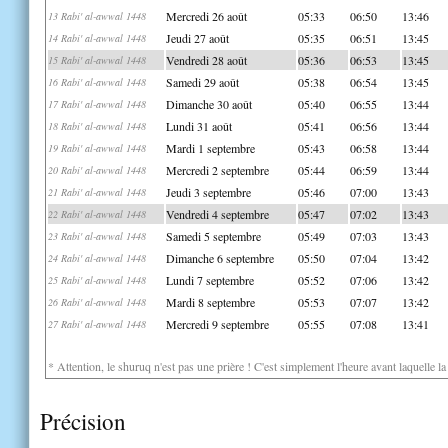
Mercredi 26 août
05:33
06:50
13:46
13 Rabi' al-awwal 1448
Jeudi 27 août
05:35
06:51
13:45
14 Rabi' al-awwal 1448
Vendredi 28 août
05:36
06:53
13:45
15 Rabi' al-awwal 1448
Samedi 29 août
05:38
06:54
13:45
16 Rabi' al-awwal 1448
Dimanche 30 août
05:40
06:55
13:44
17 Rabi' al-awwal 1448
Lundi 31 août
05:41
06:56
13:44
18 Rabi' al-awwal 1448
Mardi 1 septembre
05:43
06:58
13:44
19 Rabi' al-awwal 1448
Mercredi 2 septembre
05:44
06:59
13:44
20 Rabi' al-awwal 1448
Jeudi 3 septembre
05:46
07:00
13:43
21 Rabi' al-awwal 1448
Vendredi 4 septembre
05:47
07:02
13:43
22 Rabi' al-awwal 1448
Samedi 5 septembre
05:49
07:03
13:43
23 Rabi' al-awwal 1448
Dimanche 6 septembre
05:50
07:04
13:42
24 Rabi' al-awwal 1448
Lundi 7 septembre
05:52
07:06
13:42
25 Rabi' al-awwal 1448
Mardi 8 septembre
05:53
07:07
13:42
26 Rabi' al-awwal 1448
Mercredi 9 septembre
05:55
07:08
13:41
27 Rabi' al-awwal 1448
* Attention, le shuruq n'est pas une prière ! C'est simplement l'heure avant laquelle l
Précision