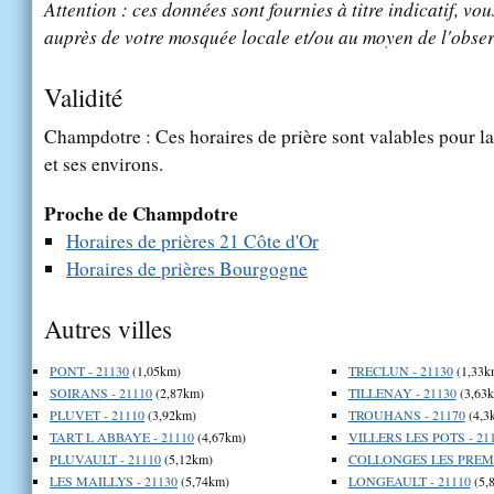
Attention : ces données sont fournies à titre indicatif, vou
auprès de votre mosquée locale et/ou au moyen de l'obser
Validité
Champdotre : Ces horaires de prière sont valables pour la
et ses environs.
Proche de Champdotre
Horaires de prières 21 Côte d'Or
Horaires de prières Bourgogne
Autres villes
PONT - 21130
(1,05km)
TRECLUN - 21130
(1,33k
SOIRANS - 21110
(2,87km)
TILLENAY - 21130
(3,63
PLUVET - 21110
(3,92km)
TROUHANS - 21170
(4,3
TART L ABBAYE - 21110
(4,67km)
VILLERS LES POTS - 21
PLUVAULT - 21110
(5,12km)
COLLONGES LES PREMIE
LES MAILLYS - 21130
(5,74km)
LONGEAULT - 21110
(5,