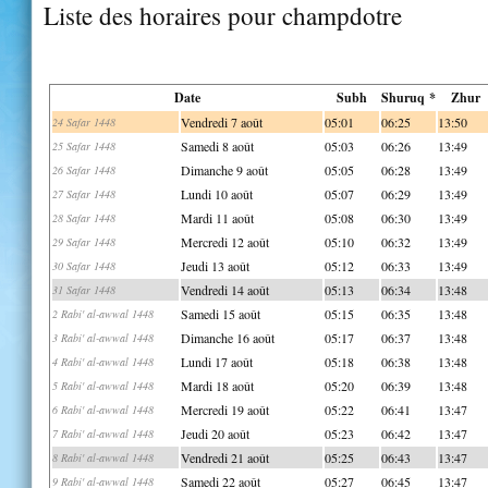
Liste des horaires pour champdotre
Date
Subh
Shuruq *
Zhur
Vendredi 7 août
05:01
06:25
13:50
24 Safar 1448
Samedi 8 août
05:03
06:26
13:49
25 Safar 1448
Dimanche 9 août
05:05
06:28
13:49
26 Safar 1448
Lundi 10 août
05:07
06:29
13:49
27 Safar 1448
Mardi 11 août
05:08
06:30
13:49
28 Safar 1448
Mercredi 12 août
05:10
06:32
13:49
29 Safar 1448
Jeudi 13 août
05:12
06:33
13:49
30 Safar 1448
Vendredi 14 août
05:13
06:34
13:48
31 Safar 1448
Samedi 15 août
05:15
06:35
13:48
2 Rabi' al-awwal 1448
Dimanche 16 août
05:17
06:37
13:48
3 Rabi' al-awwal 1448
Lundi 17 août
05:18
06:38
13:48
4 Rabi' al-awwal 1448
Mardi 18 août
05:20
06:39
13:48
5 Rabi' al-awwal 1448
Mercredi 19 août
05:22
06:41
13:47
6 Rabi' al-awwal 1448
Jeudi 20 août
05:23
06:42
13:47
7 Rabi' al-awwal 1448
Vendredi 21 août
05:25
06:43
13:47
8 Rabi' al-awwal 1448
Samedi 22 août
05:27
06:45
13:47
9 Rabi' al-awwal 1448