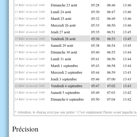
Dimanche 23 août
05:28
06:46
13:46
10 Rabi' al-awwal 1448
Lundi 24 août
05:30
06:47
13:46
11 Rabi' al-awwal 1448
Mardi 25 août
05:32
06:49
13:46
12 Rabi' al-awwal 1448
Mercredi 26 août
05:33
06:50
13:46
13 Rabi' al-awwal 1448
Jeudi 27 août
05:35
06:51
13:45
14 Rabi' al-awwal 1448
Vendredi 28 août
05:36
06:53
13:45
15 Rabi' al-awwal 1448
Samedi 29 août
05:38
06:54
13:45
16 Rabi' al-awwal 1448
Dimanche 30 août
05:40
06:55
13:44
17 Rabi' al-awwal 1448
Lundi 31 août
05:41
06:56
13:44
18 Rabi' al-awwal 1448
Mardi 1 septembre
05:43
06:58
13:44
19 Rabi' al-awwal 1448
Mercredi 2 septembre
05:44
06:59
13:43
20 Rabi' al-awwal 1448
Jeudi 3 septembre
05:46
07:00
13:43
21 Rabi' al-awwal 1448
Vendredi 4 septembre
05:47
07:02
13:43
22 Rabi' al-awwal 1448
Samedi 5 septembre
05:49
07:03
13:42
23 Rabi' al-awwal 1448
Dimanche 6 septembre
05:50
07:04
13:42
24 Rabi' al-awwal 1448
* Attention, le shuruq n'est pas une prière ! C'est simplement l'heure avant laquelle l
Précision