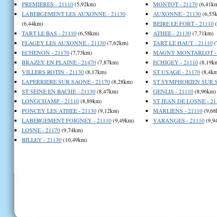
PREMIERES - 21110
(5,92km)
MONTOT - 21170
(6,41k
LABERGEMENT LES AUXONNE - 21130
AUXONNE - 21130
(6,55
(6,44km)
BEIRE LE FORT - 21110
(
TART LE BAS - 21110
(6,58km)
ATHEE - 21130
(7,71km)
FLAGEY LES AUXONNE - 21130
(7,62km)
TART LE HAUT - 21110
(
ECHENON - 21170
(7,73km)
MAGNY MONTARLOT - 
BRAZEY EN PLAINE - 21470
(7,87km)
ECHIGEY - 21110
(8,19k
VILLERS ROTIN - 21130
(8,17km)
ST USAGE - 21170
(8,4km
LAPERRIERE SUR SAONE - 21170
(8,28km)
ST SYMPHORIEN SUR S
ST SEINE EN BACHE - 21130
(8,47km)
GENLIS - 21110
(8,96km)
LONGCHAMP - 21110
(8,89km)
ST JEAN DE LOSNE - 21
PONCEY LES ATHEE - 21130
(9,12km)
MARLIENS - 21110
(9,68
LABERGEMENT FOIGNEY - 21110
(9,49km)
VARANGES - 21110
(9,9
LOSNE - 21170
(9,74km)
BILLEY - 21130
(10,49km)