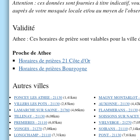
Attention : ces données sont fournies à titre indicatif, vou
auprès de votre mosquée locale et/ou au moyen de l'obser
Validité
Athee : Ces horaires de prière sont valables pour la ville
Proche de Athee
Horaires de prières 21 Côte d'Or
Horaires de prières Bourgogne
Autres villes
PONCEY LES ATHEE - 21130
(1,41km)
MAGNY MONTARLOT - 
VILLERS LES POTS - 21130
(2,83km)
AUXONNE - 21130
(4,42
LAMARCHE SUR SAONE - 21760
(4,66km)
FLAMMERANS - 21130
(
TILLENAY - 21130
(6,08km)
SOISSONS SUR NACEY -
PREMIERES - 21110
(6,85km)
VIELVERGE - 21270
(7,0
VONGES - 21270
(7,08km)
SOIRANS - 21110
(7,14k
LONGCHAMP - 21110
(7,31km)
PONT - 21130
(7,61km)