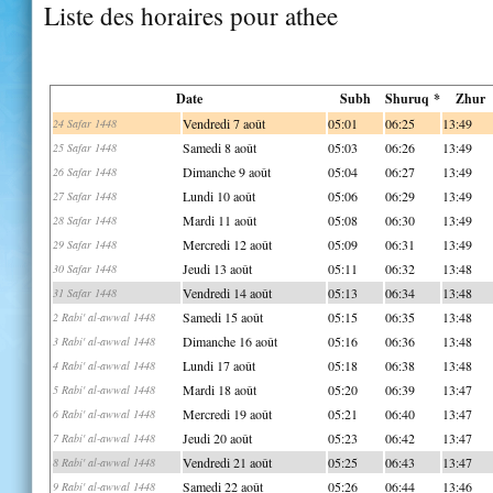
Liste des horaires pour athee
Date
Subh
Shuruq *
Zhur
Vendredi 7 août
05:01
06:25
13:49
24 Safar 1448
Samedi 8 août
05:03
06:26
13:49
25 Safar 1448
Dimanche 9 août
05:04
06:27
13:49
26 Safar 1448
Lundi 10 août
05:06
06:29
13:49
27 Safar 1448
Mardi 11 août
05:08
06:30
13:49
28 Safar 1448
Mercredi 12 août
05:09
06:31
13:49
29 Safar 1448
Jeudi 13 août
05:11
06:32
13:48
30 Safar 1448
Vendredi 14 août
05:13
06:34
13:48
31 Safar 1448
Samedi 15 août
05:15
06:35
13:48
2 Rabi' al-awwal 1448
Dimanche 16 août
05:16
06:36
13:48
3 Rabi' al-awwal 1448
Lundi 17 août
05:18
06:38
13:48
4 Rabi' al-awwal 1448
Mardi 18 août
05:20
06:39
13:47
5 Rabi' al-awwal 1448
Mercredi 19 août
05:21
06:40
13:47
6 Rabi' al-awwal 1448
Jeudi 20 août
05:23
06:42
13:47
7 Rabi' al-awwal 1448
Vendredi 21 août
05:25
06:43
13:47
8 Rabi' al-awwal 1448
Samedi 22 août
05:26
06:44
13:46
9 Rabi' al-awwal 1448