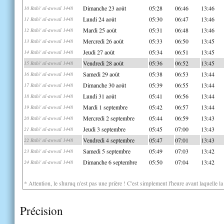
Dimanche 23 août
05:28
06:46
13:46
10 Rabi' al-awwal 1448
Lundi 24 août
05:30
06:47
13:46
11 Rabi' al-awwal 1448
Mardi 25 août
05:31
06:48
13:46
12 Rabi' al-awwal 1448
Mercredi 26 août
05:33
06:50
13:45
13 Rabi' al-awwal 1448
Jeudi 27 août
05:34
06:51
13:45
14 Rabi' al-awwal 1448
Vendredi 28 août
05:36
06:52
13:45
15 Rabi' al-awwal 1448
Samedi 29 août
05:38
06:53
13:44
16 Rabi' al-awwal 1448
Dimanche 30 août
05:39
06:55
13:44
17 Rabi' al-awwal 1448
Lundi 31 août
05:41
06:56
13:44
18 Rabi' al-awwal 1448
Mardi 1 septembre
05:42
06:57
13:44
19 Rabi' al-awwal 1448
Mercredi 2 septembre
05:44
06:59
13:43
20 Rabi' al-awwal 1448
Jeudi 3 septembre
05:45
07:00
13:43
21 Rabi' al-awwal 1448
Vendredi 4 septembre
05:47
07:01
13:43
22 Rabi' al-awwal 1448
Samedi 5 septembre
05:49
07:03
13:42
23 Rabi' al-awwal 1448
Dimanche 6 septembre
05:50
07:04
13:42
24 Rabi' al-awwal 1448
* Attention, le shuruq n'est pas une prière ! C'est simplement l'heure avant laquelle l
Précision