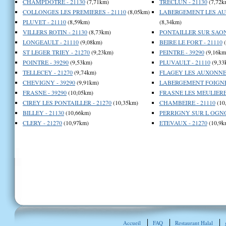
CHAMPDOTRE - 21130
(7,71km)
TRECLUN - 21130
(7,72k
COLLONGES LES PREMIERES - 21110
(8,05km)
LABERGEMENT LES AUX
PLUVET - 21110
(8,59km)
(8,34km)
VILLERS ROTIN - 21130
(8,73km)
PONTAILLER SUR SAONE
LONGEAULT - 21110
(9,08km)
BEIRE LE FORT - 21110
(
ST LEGER TRIEY - 21270
(9,23km)
PEINTRE - 39290
(9,16km
POINTRE - 39290
(9,53km)
PLUVAULT - 21110
(9,33
TELLECEY - 21270
(9,74km)
FLAGEY LES AUXONNE 
CHEVIGNY - 39290
(9,91km)
LABERGEMENT FOIGNEY
FRASNE - 39290
(10,05km)
FRASNE LES MEULIERES
CIREY LES PONTAILLER - 21270
(10,35km)
CHAMBEIRE - 21110
(10
BILLEY - 21130
(10,66km)
PERRIGNY SUR L OGNO
CLERY - 21270
(10,97km)
ETEVAUX - 21270
(10,9k
Accueil
FAQ
Restaurant Halal