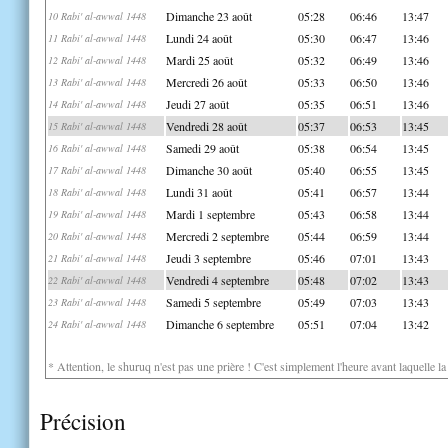
Dimanche 23 août
05:28
06:46
13:47
10 Rabi' al-awwal 1448
Lundi 24 août
05:30
06:47
13:46
11 Rabi' al-awwal 1448
Mardi 25 août
05:32
06:49
13:46
12 Rabi' al-awwal 1448
Mercredi 26 août
05:33
06:50
13:46
13 Rabi' al-awwal 1448
Jeudi 27 août
05:35
06:51
13:46
14 Rabi' al-awwal 1448
Vendredi 28 août
05:37
06:53
13:45
15 Rabi' al-awwal 1448
Samedi 29 août
05:38
06:54
13:45
16 Rabi' al-awwal 1448
Dimanche 30 août
05:40
06:55
13:45
17 Rabi' al-awwal 1448
Lundi 31 août
05:41
06:57
13:44
18 Rabi' al-awwal 1448
Mardi 1 septembre
05:43
06:58
13:44
19 Rabi' al-awwal 1448
Mercredi 2 septembre
05:44
06:59
13:44
20 Rabi' al-awwal 1448
Jeudi 3 septembre
05:46
07:01
13:43
21 Rabi' al-awwal 1448
Vendredi 4 septembre
05:48
07:02
13:43
22 Rabi' al-awwal 1448
Samedi 5 septembre
05:49
07:03
13:43
23 Rabi' al-awwal 1448
Dimanche 6 septembre
05:51
07:04
13:42
24 Rabi' al-awwal 1448
* Attention, le shuruq n'est pas une prière ! C'est simplement l'heure avant laquelle l
Précision