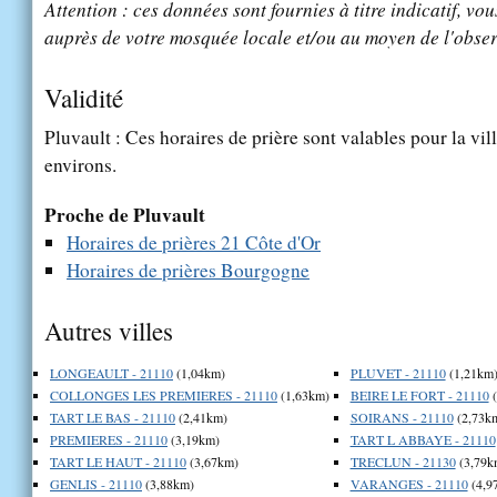
Attention : ces données sont fournies à titre indicatif, vou
auprès de votre mosquée locale et/ou au moyen de l'obser
Validité
Pluvault : Ces horaires de prière sont valables pour la vil
environs.
Proche de Pluvault
Horaires de prières 21 Côte d'Or
Horaires de prières Bourgogne
Autres villes
LONGEAULT - 21110
(1,04km)
PLUVET - 21110
(1,21km
COLLONGES LES PREMIERES - 21110
(1,63km)
BEIRE LE FORT - 21110
(
TART LE BAS - 21110
(2,41km)
SOIRANS - 21110
(2,73k
PREMIERES - 21110
(3,19km)
TART L ABBAYE - 21110
TART LE HAUT - 21110
(3,67km)
TRECLUN - 21130
(3,79k
GENLIS - 21110
(3,88km)
VARANGES - 21110
(4,9