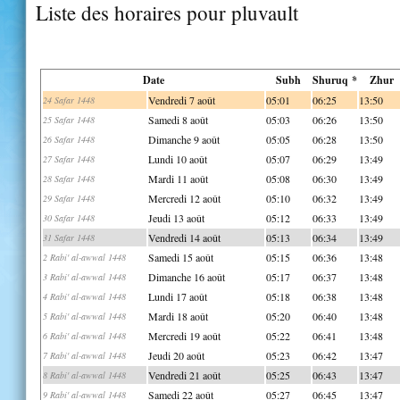
Liste des horaires pour pluvault
Date
Subh
Shuruq *
Zhur
Vendredi 7 août
05:01
06:25
13:50
24 Safar 1448
Samedi 8 août
05:03
06:26
13:50
25 Safar 1448
Dimanche 9 août
05:05
06:28
13:50
26 Safar 1448
Lundi 10 août
05:07
06:29
13:49
27 Safar 1448
Mardi 11 août
05:08
06:30
13:49
28 Safar 1448
Mercredi 12 août
05:10
06:32
13:49
29 Safar 1448
Jeudi 13 août
05:12
06:33
13:49
30 Safar 1448
Vendredi 14 août
05:13
06:34
13:49
31 Safar 1448
Samedi 15 août
05:15
06:36
13:48
2 Rabi' al-awwal 1448
Dimanche 16 août
05:17
06:37
13:48
3 Rabi' al-awwal 1448
Lundi 17 août
05:18
06:38
13:48
4 Rabi' al-awwal 1448
Mardi 18 août
05:20
06:40
13:48
5 Rabi' al-awwal 1448
Mercredi 19 août
05:22
06:41
13:48
6 Rabi' al-awwal 1448
Jeudi 20 août
05:23
06:42
13:47
7 Rabi' al-awwal 1448
Vendredi 21 août
05:25
06:43
13:47
8 Rabi' al-awwal 1448
Samedi 22 août
05:27
06:45
13:47
9 Rabi' al-awwal 1448