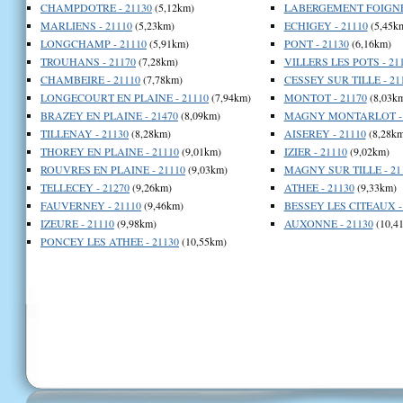
CHAMPDOTRE - 21130
(5,12km)
LABERGEMENT FOIGNEY
MARLIENS - 21110
(5,23km)
ECHIGEY - 21110
(5,45k
LONGCHAMP - 21110
(5,91km)
PONT - 21130
(6,16km)
TROUHANS - 21170
(7,28km)
VILLERS LES POTS - 21
CHAMBEIRE - 21110
(7,78km)
CESSEY SUR TILLE - 21
LONGECOURT EN PLAINE - 21110
(7,94km)
MONTOT - 21170
(8,03k
BRAZEY EN PLAINE - 21470
(8,09km)
MAGNY MONTARLOT - 
TILLENAY - 21130
(8,28km)
AISEREY - 21110
(8,28km
THOREY EN PLAINE - 21110
(9,01km)
IZIER - 21110
(9,02km)
ROUVRES EN PLAINE - 21110
(9,03km)
MAGNY SUR TILLE - 21
TELLECEY - 21270
(9,26km)
ATHEE - 21130
(9,33km)
FAUVERNEY - 21110
(9,46km)
BESSEY LES CITEAUX -
IZEURE - 21110
(9,98km)
AUXONNE - 21130
(10,4
PONCEY LES ATHEE - 21130
(10,55km)