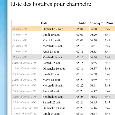
Liste des horaires pour chambeire
Date
Subh
Shuruq *
Zhur
Dimanche 9 août
05:04
06:28
13:49
26 Safar 1448
Lundi 10 août
05:06
06:29
13:49
27 Safar 1448
Mardi 11 août
05:08
06:30
13:49
28 Safar 1448
Mercredi 12 août
05:10
06:31
13:49
29 Safar 1448
Jeudi 13 août
05:11
06:33
13:49
30 Safar 1448
Vendredi 14 août
05:13
06:34
13:49
31 Safar 1448
Samedi 15 août
05:15
06:35
13:48
2 Rabi' al-awwal 1448
Dimanche 16 août
05:16
06:37
13:48
3 Rabi' al-awwal 1448
Lundi 17 août
05:18
06:38
13:48
4 Rabi' al-awwal 1448
Mardi 18 août
05:20
06:39
13:48
5 Rabi' al-awwal 1448
Mercredi 19 août
05:22
06:41
13:48
6 Rabi' al-awwal 1448
Jeudi 20 août
05:23
06:42
13:47
7 Rabi' al-awwal 1448
Vendredi 21 août
05:25
06:43
13:47
8 Rabi' al-awwal 1448
Samedi 22 août
05:26
06:45
13:47
9 Rabi' al-awwal 1448
Dimanche 23 août
05:28
06:46
13:47
10 Rabi' al-awwal 1448
Lundi 24 août
05:30
06:47
13:46
11 Rabi' al-awwal 1448