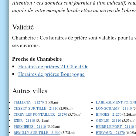
Attention : ces données sont fournies à titre indicatif, vou
auprès de votre mosquée locale et/ou au moyen de l'obser
Validité
Chambeire : Ces horaires de prière sont valables pour la 
ses environs.
Proche de Chambeire
Horaires de prières 21 Côte d'Or
Horaires de prières Bourgogne
Autres villes
TELLECEY - 21270
(1,93km)
LABERGEMENT FOIGNEY
CESSEY SUR TILLE - 21110
(2,98km)
LONGCHAMP - 21110
(3
CIREY LES PONTAILLER - 21270
(3,76km)
BINGES - 21270
(5,26km)
IZIER - 21110
(5,41km)
GENLIS - 21110
(5,55km)
PREMIERES - 21110
(5,69km)
BEIRE LE FORT - 21110
(
REMILLY SUR TILLE - 21560
(5,73km)
ETEVAUX - 21270
(6,08k