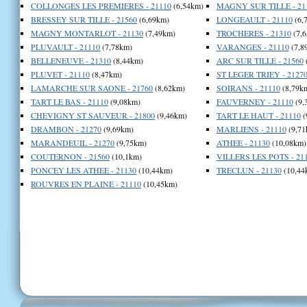
COLLONGES LES PREMIERES - 21110
(6,54km)
MAGNY SUR TILLE - 21
BRESSEY SUR TILLE - 21560
(6,69km)
LONGEAULT - 21110
(6,
MAGNY MONTARLOT - 21130
(7,49km)
TROCHERES - 21310
(7,
PLUVAULT - 21110
(7,78km)
VARANGES - 21110
(7,8
BELLENEUVE - 21310
(8,44km)
ARC SUR TILLE - 21560
PLUVET - 21110
(8,47km)
ST LEGER TRIEY - 2127
LAMARCHE SUR SAONE - 21760
(8,62km)
SOIRANS - 21110
(8,79k
TART LE BAS - 21110
(9,08km)
FAUVERNEY - 21110
(9,
CHEVIGNY ST SAUVEUR - 21800
(9,46km)
TART LE HAUT - 21110
(
DRAMBON - 21270
(9,69km)
MARLIENS - 21110
(9,71
MARANDEUIL - 21270
(9,75km)
ATHEE - 21130
(10,08km)
COUTERNON - 21560
(10,1km)
VILLERS LES POTS - 21
PONCEY LES ATHEE - 21130
(10,44km)
TRECLUN - 21130
(10,44
ROUVRES EN PLAINE - 21110
(10,45km)