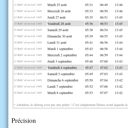
Mardi 25 août
05:31
06:49
13:46
12 Rabi' al-awwal 1448
Mercredi 26 août
05:33
06:50
13:46
13 Rabi' al-awwal 1448
Jeudi 27 août
05:35
06:51
13:45
14 Rabi' al-awwal 1448
Vendredi 28 août
05:36
06:53
13:45
15 Rabi' al-awwal 1448
Samedi 29 août
05:38
06:54
13:45
16 Rabi' al-awwal 1448
Dimanche 30 août
05:39
06:55
13:45
17 Rabi' al-awwal 1448
Lundi 31 août
05:41
06:56
13:44
18 Rabi' al-awwal 1448
Mardi 1 septembre
05:43
06:58
13:44
19 Rabi' al-awwal 1448
Mercredi 2 septembre
05:44
06:59
13:44
20 Rabi' al-awwal 1448
Jeudi 3 septembre
05:46
07:00
13:43
21 Rabi' al-awwal 1448
Vendredi 4 septembre
05:47
07:02
13:43
22 Rabi' al-awwal 1448
Samedi 5 septembre
05:49
07:03
13:43
23 Rabi' al-awwal 1448
Dimanche 6 septembre
05:50
07:04
13:42
24 Rabi' al-awwal 1448
Lundi 7 septembre
05:52
07:06
13:42
25 Rabi' al-awwal 1448
Mardi 8 septembre
05:53
07:07
13:42
26 Rabi' al-awwal 1448
* Attention, le shuruq n'est pas une prière ! C'est simplement l'heure avant laquelle l
Précision