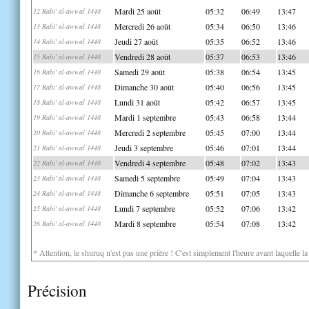
Mardi 25 août
05:32
06:49
13:47
12 Rabi' al-awwal 1448
Mercredi 26 août
05:34
06:50
13:46
13 Rabi' al-awwal 1448
Jeudi 27 août
05:35
06:52
13:46
14 Rabi' al-awwal 1448
Vendredi 28 août
05:37
06:53
13:46
15 Rabi' al-awwal 1448
Samedi 29 août
05:38
06:54
13:45
16 Rabi' al-awwal 1448
Dimanche 30 août
05:40
06:56
13:45
17 Rabi' al-awwal 1448
Lundi 31 août
05:42
06:57
13:45
18 Rabi' al-awwal 1448
Mardi 1 septembre
05:43
06:58
13:44
19 Rabi' al-awwal 1448
Mercredi 2 septembre
05:45
07:00
13:44
20 Rabi' al-awwal 1448
Jeudi 3 septembre
05:46
07:01
13:44
21 Rabi' al-awwal 1448
Vendredi 4 septembre
05:48
07:02
13:43
22 Rabi' al-awwal 1448
Samedi 5 septembre
05:49
07:04
13:43
23 Rabi' al-awwal 1448
Dimanche 6 septembre
05:51
07:05
13:43
24 Rabi' al-awwal 1448
Lundi 7 septembre
05:52
07:06
13:42
25 Rabi' al-awwal 1448
Mardi 8 septembre
05:54
07:08
13:42
26 Rabi' al-awwal 1448
* Attention, le shuruq n'est pas une prière ! C'est simplement l'heure avant laquelle l
Précision