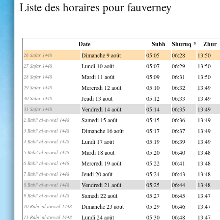
Liste des horaires pour fauverney
Date
Subh
Shuruq *
Zhur
Dimanche 9 août
05:05
06:28
13:50
26 Safar 1448
Lundi 10 août
05:07
06:29
13:50
27 Safar 1448
Mardi 11 août
05:09
06:31
13:50
28 Safar 1448
Mercredi 12 août
05:10
06:32
13:49
29 Safar 1448
Jeudi 13 août
05:12
06:33
13:49
30 Safar 1448
Vendredi 14 août
05:14
06:35
13:49
31 Safar 1448
Samedi 15 août
05:15
06:36
13:49
2 Rabi' al-awwal 1448
Dimanche 16 août
05:17
06:37
13:49
3 Rabi' al-awwal 1448
Lundi 17 août
05:19
06:39
13:49
4 Rabi' al-awwal 1448
Mardi 18 août
05:20
06:40
13:48
5 Rabi' al-awwal 1448
Mercredi 19 août
05:22
06:41
13:48
6 Rabi' al-awwal 1448
Jeudi 20 août
05:24
06:43
13:48
7 Rabi' al-awwal 1448
Vendredi 21 août
05:25
06:44
13:48
8 Rabi' al-awwal 1448
Samedi 22 août
05:27
06:45
13:47
9 Rabi' al-awwal 1448
Dimanche 23 août
05:29
06:46
13:47
10 Rabi' al-awwal 1448
Lundi 24 août
05:30
06:48
13:47
11 Rabi' al-awwal 1448