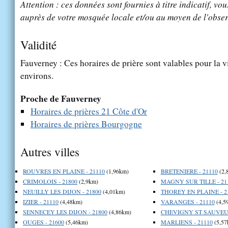
Attention : ces données sont fournies à titre indicatif, vou
auprès de votre mosquée locale et/ou au moyen de l'obser
Validité
Fauverney : Ces horaires de prière sont valables pour la v
environs.
Proche de Fauverney
Horaires de prières 21 Côte d'Or
Horaires de prières Bourgogne
Autres villes
ROUVRES EN PLAINE - 21110
(1,96km)
BRETENIERE - 21110
(2,
CRIMOLOIS - 21800
(2,9km)
MAGNY SUR TILLE - 21
NEUILLY LES DIJON - 21800
(4,01km)
THOREY EN PLAINE - 2
IZIER - 21110
(4,48km)
VARANGES - 21110
(4,5
SENNECEY LES DIJON - 21800
(4,86km)
CHEVIGNY ST SAUVEUR
OUGES - 21600
(5,46km)
MARLIENS - 21110
(5,57