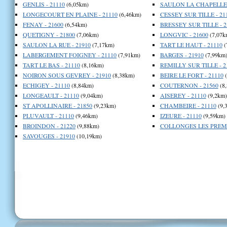
GENLIS - 21110
(6,05km)
SAULON LA CHAPELLE -
LONGECOURT EN PLAINE - 21110
(6,46km)
CESSEY SUR TILLE - 21
FENAY - 21600
(6,54km)
BRESSEY SUR TILLE - 2
QUETIGNY - 21800
(7,06km)
LONGVIC - 21600
(7,07k
SAULON LA RUE - 21910
(7,17km)
TART LE HAUT - 21110
(
LABERGEMENT FOIGNEY - 21110
(7,91km)
BARGES - 21910
(7,99km
TART LE BAS - 21110
(8,16km)
REMILLY SUR TILLE - 2
NOIRON SOUS GEVREY - 21910
(8,38km)
BEIRE LE FORT - 21110
(
ECHIGEY - 21110
(8,84km)
COUTERNON - 21560
(8
LONGEAULT - 21110
(9,04km)
AISEREY - 21110
(9,2km)
ST APOLLINAIRE - 21850
(9,23km)
CHAMBEIRE - 21110
(9,
PLUVAULT - 21110
(9,46km)
IZEURE - 21110
(9,59km)
BROINDON - 21220
(9,88km)
COLLONGES LES PREMIE
SAVOUGES - 21910
(10,19km)