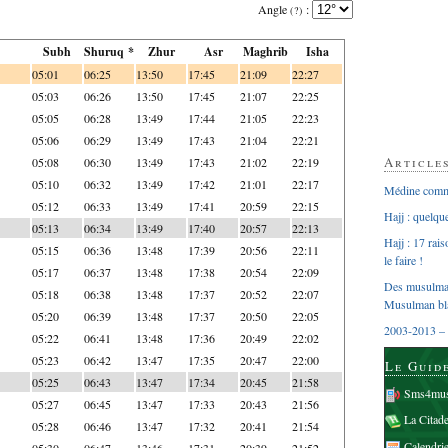
Angle
:
(?)
Subh
Shuruq *
Zhur
Asr
Maghrib
Isha
05:01
06:25
13:50
17:45
21:09
22:27
05:03
06:26
13:50
17:45
21:07
22:25
05:05
06:28
13:49
17:44
21:05
22:23
05:06
06:29
13:49
17:43
21:04
22:21
Article
05:08
06:30
13:49
17:43
21:02
22:19
05:10
06:32
13:49
17:42
21:01
22:17
Médine comme
05:12
06:33
13:49
17:41
20:59
22:15
Hajj : quelq
05:13
06:34
13:49
17:40
20:57
22:13
Hajj : 17 rai
05:15
06:36
13:48
17:39
20:56
22:11
le faire !
05:17
06:37
13:48
17:38
20:54
22:09
Des musulman
05:18
06:38
13:48
17:37
20:52
22:07
Musulman bl
05:20
06:39
13:48
17:37
20:50
22:05
2003-2013 – 
05:22
06:41
13:48
17:36
20:49
22:02
05:23
06:42
13:47
17:35
20:47
22:00
Le Guid
05:25
06:43
13:47
17:34
20:45
21:58
Sms4mus
05:27
06:45
13:47
17:33
20:43
21:56
La Citad
05:28
06:46
13:47
17:32
20:41
21:54
Calendri
05:30
06:47
13:46
17:31
20:39
21:52