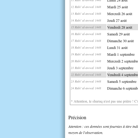
Mardi 25 août
12 Rabi' al-awwal 1448
Mercredi 26 août
13 Rabi' al-awwal 1448
Jeudi 27 août
14 Rabi' al-awwal 1448
Vendredi 28 août
15 Rabi' al-awwal 1448
Samedi 29 août
16 Rabi' al-awwal 1448
Dimanche 30 août
17 Rabi' al-awwal 1448
Lundi 31 août
18 Rabi' al-awwal 1448
Mardi 1 septembre
19 Rabi' al-awwal 1448
Mercredi 2 septembr
20 Rabi' al-awwal 1448
Jeudi 3 septembre
21 Rabi' al-awwal 1448
Vendredi 4 septembr
22 Rabi' al-awwal 1448
Samedi 5 septembre
23 Rabi' al-awwal 1448
Dimanche 6 septemb
24 Rabi' al-awwal 1448
* Attention, le shuruq n'est pas une prière ! C
Précision
Attention : ces données sont fournies à titre in
moyen de l'observation.