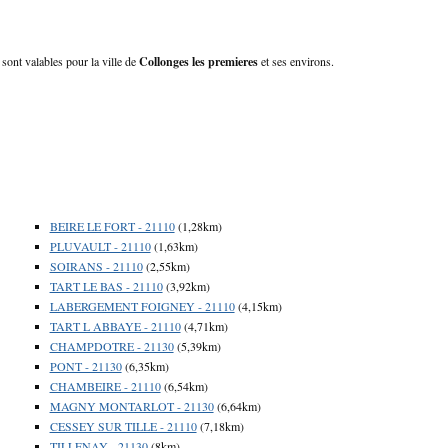
 sont valables pour la ville de
Collonges les premieres
et ses environs.
BEIRE LE FORT - 21110
(1,28km)
PLUVAULT - 21110
(1,63km)
SOIRANS - 21110
(2,55km)
TART LE BAS - 21110
(3,92km)
LABERGEMENT FOIGNEY - 21110
(4,15km)
TART L ABBAYE - 21110
(4,71km)
CHAMPDOTRE - 21130
(5,39km)
PONT - 21130
(6,35km)
CHAMBEIRE - 21110
(6,54km)
MAGNY MONTARLOT - 21130
(6,64km)
CESSEY SUR TILLE - 21110
(7,18km)
TILLENAY - 21130
(8km)