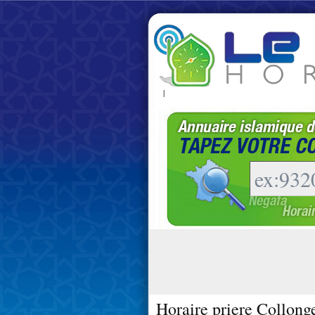
|
Horaire priere Collong