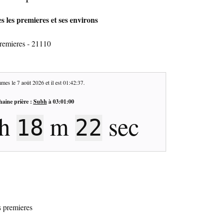
s les premieres et ses environs
remieres - 21110
mes le
7 août 2026
et il est
01:42:38
.
haine prière :
Subh
à
03:01:00
h
m
sec
18
21
s premieres