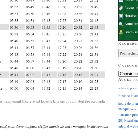
05:32
06:49
13:46
17:30
20:38
21:49
Revue d
05:33
06:50
13:46
17:28
20:36
21:47
Horaire p
05:35
06:51
13:45
17:27
20:34
21:45
Annuaire
05:36
06:53
13:45
17:26
20:32
21:43
Islam
(se
05:38
06:54
13:45
17:25
20:30
21:41
05:40
06:55
13:45
17:24
20:28
21:38
Recherc
05:41
06:57
13:44
17:23
20:26
21:36
05:43
06:58
13:44
17:22
20:24
21:34
e
05:44
06:59
13:44
17:20
20:22
21:32
Catégor
05:46
07:00
13:43
17:19
20:20
21:30
e
05:47
07:02
13:43
17:18
20:18
21:27
Accès p
05:49
07:03
13:43
17:17
20:16
21:25
re
05:50
07:04
13:42
17:15
20:14
21:23
adhan
applicat
Finance Isla
'est simplement l'heure avant laquelle la prière du subh doit être accomplie
heure de prie
mecque
logici
Palestine
prie
2010
salat
sm
intégral
web
dicatif, vous devez toujours vérifier auprès de votre mosquée locale et/ou au