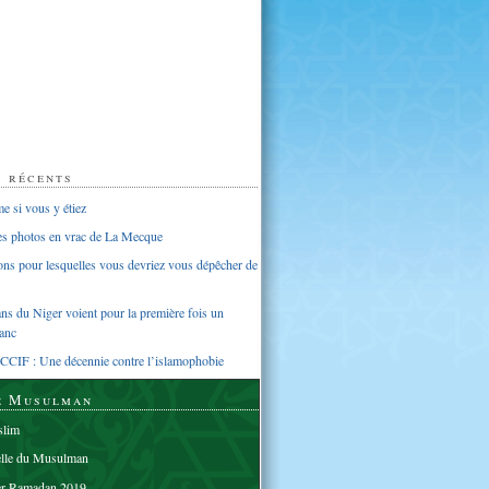
s récents
 si vous y étiez
ues photos en vrac de La Mecque
sons pour lesquelles vous devriez vous dépêcher de
s du Niger voient pour la première fois un
anc
CCIF : Une décennie contre l’islamophobie
e Musulman
lim
elle du Musulman
er Ramadan 2019