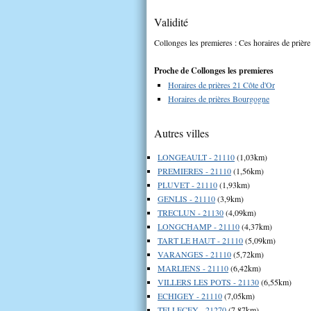
Validité
Collonges les premieres : Ces horaires de prière
Proche de Collonges les premieres
Horaires de prières 21 Côte d'Or
Horaires de prières Bourgogne
Autres villes
LONGEAULT - 21110
(1,03km)
PREMIERES - 21110
(1,56km)
PLUVET - 21110
(1,93km)
GENLIS - 21110
(3,9km)
TRECLUN - 21130
(4,09km)
LONGCHAMP - 21110
(4,37km)
TART LE HAUT - 21110
(5,09km)
VARANGES - 21110
(5,72km)
MARLIENS - 21110
(6,42km)
VILLERS LES POTS - 21130
(6,55km)
ECHIGEY - 21110
(7,05km)
TELLECEY - 21270
(7,87km)