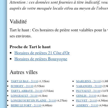
Attention : ces données sont fournies à titre indicatif, vou
auprès de votre mosquée locale et/ou au moyen de l'obser
Validité
Tart le haut : Ces horaires de prière sont valables pour la 
ses environs.
Proche de Tart le haut
Horaires de prières 21 Côte d'Or
Horaires de prières Bourgogne
Autres villes
TART LE BAS - 21110
(1,32km)
MARLIENS - 21110
(1,88
ECHIGEY - 21110
(2,52km)
VARANGES - 21110
(2,9
TART L ABBAYE - 21110
(3,51km)
PLUVAULT - 21110
(3,67
LONGEAULT - 21110
(4,1km)
GENLIS - 21110
(4,11km)
LONGECOURT EN PLAINE - 21110
(4,27km)
PLUVET - 21110
(4,56km
BEIRE LE FORT - 21110
(4,68km)
AISEREY - 21110
(4,94km