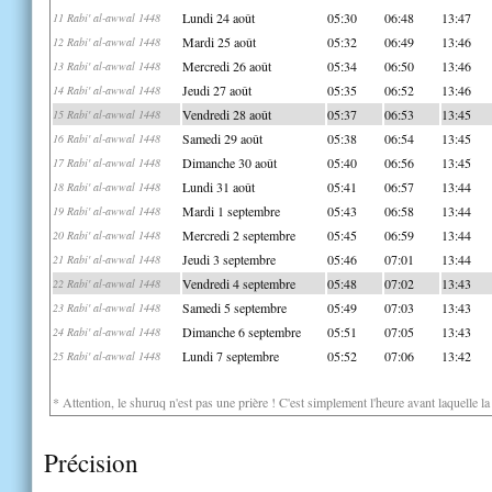
Lundi 24 août
05:30
06:48
13:47
11 Rabi' al-awwal 1448
Mardi 25 août
05:32
06:49
13:46
12 Rabi' al-awwal 1448
Mercredi 26 août
05:34
06:50
13:46
13 Rabi' al-awwal 1448
Jeudi 27 août
05:35
06:52
13:46
14 Rabi' al-awwal 1448
Vendredi 28 août
05:37
06:53
13:45
15 Rabi' al-awwal 1448
Samedi 29 août
05:38
06:54
13:45
16 Rabi' al-awwal 1448
Dimanche 30 août
05:40
06:56
13:45
17 Rabi' al-awwal 1448
Lundi 31 août
05:41
06:57
13:44
18 Rabi' al-awwal 1448
Mardi 1 septembre
05:43
06:58
13:44
19 Rabi' al-awwal 1448
Mercredi 2 septembre
05:45
06:59
13:44
20 Rabi' al-awwal 1448
Jeudi 3 septembre
05:46
07:01
13:44
21 Rabi' al-awwal 1448
Vendredi 4 septembre
05:48
07:02
13:43
22 Rabi' al-awwal 1448
Samedi 5 septembre
05:49
07:03
13:43
23 Rabi' al-awwal 1448
Dimanche 6 septembre
05:51
07:05
13:43
24 Rabi' al-awwal 1448
Lundi 7 septembre
05:52
07:06
13:42
25 Rabi' al-awwal 1448
* Attention, le shuruq n'est pas une prière ! C'est simplement l'heure avant laquelle l
Précision