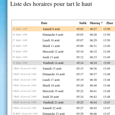
Liste des horaires pour tart le haut
Date
Subh
Shuruq *
Zhur
Samedi 8 août
05:03
06:27
13:50
25 Safar 1448
Dimanche 9 août
05:05
06:28
13:50
26 Safar 1448
Lundi 10 août
05:07
06:29
13:50
27 Safar 1448
Mardi 11 août
05:09
06:31
13:49
28 Safar 1448
Mercredi 12 août
05:10
06:32
13:49
29 Safar 1448
Jeudi 13 août
05:12
06:33
13:49
30 Safar 1448
Vendredi 14 août
05:14
06:34
13:49
31 Safar 1448
Samedi 15 août
05:15
06:36
13:49
2 Rabi' al-awwal 1448
Dimanche 16 août
05:17
06:37
13:48
3 Rabi' al-awwal 1448
Lundi 17 août
05:19
06:38
13:48
4 Rabi' al-awwal 1448
Mardi 18 août
05:20
06:40
13:48
5 Rabi' al-awwal 1448
Mercredi 19 août
05:22
06:41
13:48
6 Rabi' al-awwal 1448
Jeudi 20 août
05:24
06:42
13:48
7 Rabi' al-awwal 1448
Vendredi 21 août
05:25
06:44
13:47
8 Rabi' al-awwal 1448
Samedi 22 août
05:27
06:45
13:47
9 Rabi' al-awwal 1448
Dimanche 23 août
05:29
06:46
13:47
10 Rabi' al-awwal 1448