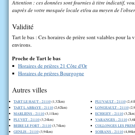
Attention : ces données sont fournies à titre indicatif, vou
auprès de votre mosquée locale et/ou au moyen de l'obser
Validité
Tart le bas : Ces horaires de prière sont valables pour la v
environs.
Proche de Tart le bas
Horaires de prières 21 Côte d'Or
Horaires de prières Bourgogne
Autres villes
TART LE HAUT - 21110
(1,32km)
PLUVAULT - 21110
(2,41
TART L ABBAYE - 21110
(2,62km)
LONGEAULT - 21110
(2,
MARLIENS - 21110
(3,11km)
ECHIGEY - 21110
(3,2km
PLUVET - 21110
(3,24km)
VARANGES - 21110
(3,6
BEIRE LE FORT - 21110
(3,74km)
COLLONGES LES PREMIE
GENLIS - 21110
(3,94km)
SOIRANS - 21110
(4,86k