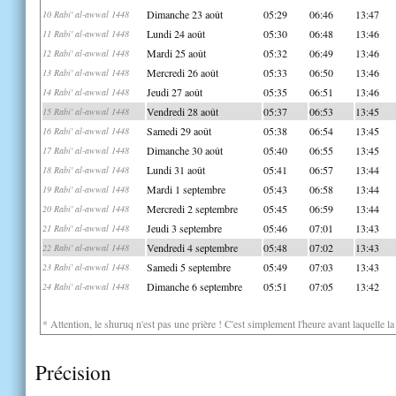
Dimanche 23 août
05:29
06:46
13:47
10 Rabi' al-awwal 1448
Lundi 24 août
05:30
06:48
13:46
11 Rabi' al-awwal 1448
Mardi 25 août
05:32
06:49
13:46
12 Rabi' al-awwal 1448
Mercredi 26 août
05:33
06:50
13:46
13 Rabi' al-awwal 1448
Jeudi 27 août
05:35
06:51
13:46
14 Rabi' al-awwal 1448
Vendredi 28 août
05:37
06:53
13:45
15 Rabi' al-awwal 1448
Samedi 29 août
05:38
06:54
13:45
16 Rabi' al-awwal 1448
Dimanche 30 août
05:40
06:55
13:45
17 Rabi' al-awwal 1448
Lundi 31 août
05:41
06:57
13:44
18 Rabi' al-awwal 1448
Mardi 1 septembre
05:43
06:58
13:44
19 Rabi' al-awwal 1448
Mercredi 2 septembre
05:45
06:59
13:44
20 Rabi' al-awwal 1448
Jeudi 3 septembre
05:46
07:01
13:43
21 Rabi' al-awwal 1448
Vendredi 4 septembre
05:48
07:02
13:43
22 Rabi' al-awwal 1448
Samedi 5 septembre
05:49
07:03
13:43
23 Rabi' al-awwal 1448
Dimanche 6 septembre
05:51
07:05
13:42
24 Rabi' al-awwal 1448
* Attention, le shuruq n'est pas une prière ! C'est simplement l'heure avant laquelle l
Précision