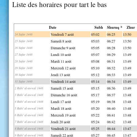
Liste des horaires pour tart le bas
Date
Subh
Shuruq *
Zhur
Vendredi 7 août
05:02
06:25
13:50
24 Safar 1448
Samedi 8 août
05:03
06:27
13:50
25 Safar 1448
Dimanche 9 août
05:05
06:28
13:50
26 Safar 1448
Lundi 10 août
05:07
06:29
13:49
27 Safar 1448
Mardi 11 août
05:08
06:31
13:49
28 Safar 1448
Mercredi 12 août
05:10
06:32
13:49
29 Safar 1448
Jeudi 13 août
05:12
06:33
13:49
30 Safar 1448
Vendredi 14 août
05:14
06:34
13:49
31 Safar 1448
Samedi 15 août
05:15
06:36
13:49
2 Rabi' al-awwal 1448
Dimanche 16 août
05:17
06:37
13:48
3 Rabi' al-awwal 1448
Lundi 17 août
05:19
06:38
13:48
4 Rabi' al-awwal 1448
Mardi 18 août
05:20
06:40
13:48
5 Rabi' al-awwal 1448
Mercredi 19 août
05:22
06:41
13:48
6 Rabi' al-awwal 1448
Jeudi 20 août
05:24
06:42
13:48
7 Rabi' al-awwal 1448
Vendredi 21 août
05:25
06:44
13:47
8 Rabi' al-awwal 1448
Samedi 22 août
05:27
06:45
13:47
9 Rabi' al-awwal 1448