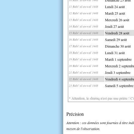
Lundi 24 août
11 Rabi' al-awwal 1448
Mardi 25 août
12 Rabi' al-awwal 1448
Mercredi 26 août
13 Rabi' al-awwal 1448
Jeudi 27 août
14 Rabi' al-awwal 1448
Vendredi 28 août
15 Rabi' al-awwal 1448
Samedi 29 août
16 Rabi' al-awwal 1448
Dimanche 30 août
17 Rabi' al-awwal 1448
Lundi 31 août
18 Rabi' al-awwal 1448
Mardi 1 septembre
19 Rabi' al-awwal 1448
Mercredi 2 septemb
20 Rabi' al-awwal 1448
Jeudi 3 septembre
21 Rabi' al-awwal 1448
Vendredi 4 septemb
22 Rabi' al-awwal 1448
Samedi 5 septembre
23 Rabi' al-awwal 1448
* Attention, le shuruq n'est pas une prière ! C
Précision
Attention : ces données sont fournies à titre in
moyen de l'observation.