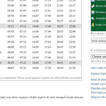
05:46
07:06
14:07
17:52
21:03
22:17
Revue d
05:48
07:07
14:07
17:51
21:01
22:15
Horaire p
05:50
07:09
14:07
17:50
20:59
22:13
Annuaire
05:52
07:10
14:06
17:49
20:57
22:10
Islam
(se
05:53
07:12
14:06
17:48
20:55
22:08
05:55
07:13
14:06
17:46
20:53
22:06
Recherc
05:57
07:14
14:06
17:45
20:51
22:03
05:58
07:16
14:05
17:44
20:49
22:01
06:00
07:17
14:05
17:43
20:47
21:59
Catégor
re
06:02
07:19
14:05
17:42
20:45
21:57
06:03
07:20
14:04
17:40
20:43
21:54
Accès p
re
06:05
07:21
14:04
17:39
20:41
21:52
06:07
07:23
14:04
17:38
20:39
21:50
adhan
applicat
Finance Isla
'est simplement l'heure avant laquelle la prière du subh doit être accomplie
heure de prie
mecque
logici
Palestine
prie
2010
salat
sm
intégral
web
dicatif, vous devez toujours vérifier auprès de votre mosquée locale et/ou au