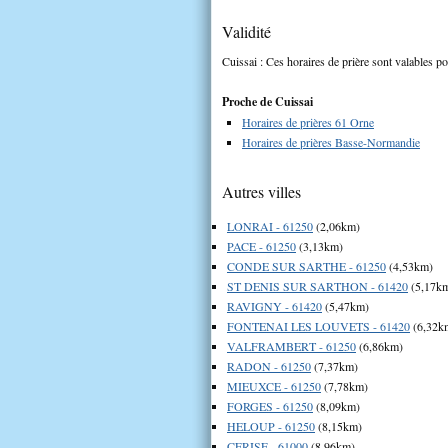
Validité
Cuissai : Ces horaires de prière sont valables po
Proche de Cuissai
Horaires de prières 61 Orne
Horaires de prières Basse-Normandie
Autres villes
LONRAI - 61250
(2,06km)
PACE - 61250
(3,13km)
CONDE SUR SARTHE - 61250
(4,53km)
ST DENIS SUR SARTHON - 61420
(5,17k
RAVIGNY - 61420
(5,47km)
FONTENAI LES LOUVETS - 61420
(6,32k
VALFRAMBERT - 61250
(6,86km)
RADON - 61250
(7,37km)
MIEUXCE - 61250
(7,78km)
FORGES - 61250
(8,09km)
HELOUP - 61250
(8,15km)
CERISE - 61000
(8,96km)