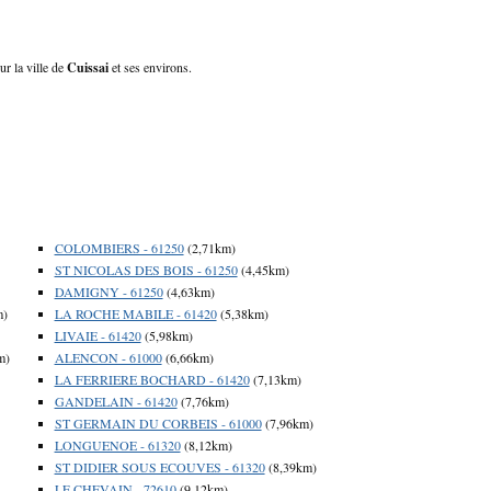
ur la ville de
Cuissai
et ses environs.
COLOMBIERS - 61250
(2,71km)
ST NICOLAS DES BOIS - 61250
(4,45km)
DAMIGNY - 61250
(4,63km)
m)
LA ROCHE MABILE - 61420
(5,38km)
LIVAIE - 61420
(5,98km)
m)
ALENCON - 61000
(6,66km)
LA FERRIERE BOCHARD - 61420
(7,13km)
GANDELAIN - 61420
(7,76km)
ST GERMAIN DU CORBEIS - 61000
(7,96km)
LONGUENOE - 61320
(8,12km)
ST DIDIER SOUS ECOUVES - 61320
(8,39km)
LE CHEVAIN - 72610
(9,12km)