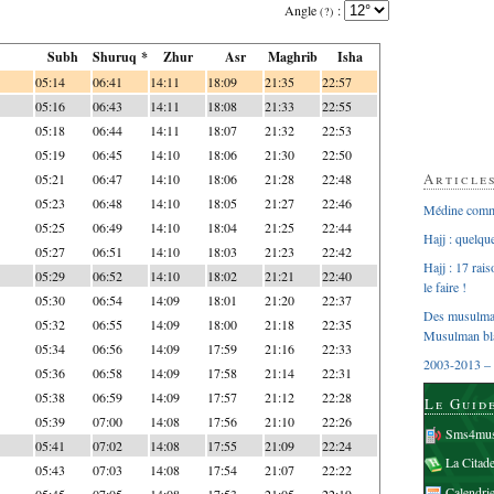
Angle
:
(?)
Subh
Shuruq *
Zhur
Asr
Maghrib
Isha
05:14
06:41
14:11
18:09
21:35
22:57
05:16
06:43
14:11
18:08
21:33
22:55
05:18
06:44
14:11
18:07
21:32
22:53
05:19
06:45
14:10
18:06
21:30
22:50
Article
05:21
06:47
14:10
18:06
21:28
22:48
05:23
06:48
14:10
18:05
21:27
22:46
Médine comme
05:25
06:49
14:10
18:04
21:25
22:44
Hajj : quelq
05:27
06:51
14:10
18:03
21:23
22:42
Hajj : 17 rai
05:29
06:52
14:10
18:02
21:21
22:40
le faire !
05:30
06:54
14:09
18:01
21:20
22:37
Des musulman
05:32
06:55
14:09
18:00
21:18
22:35
Musulman bl
05:34
06:56
14:09
17:59
21:16
22:33
2003-2013 – 
05:36
06:58
14:09
17:58
21:14
22:31
05:38
06:59
14:09
17:57
21:12
22:28
Le Guid
05:39
07:00
14:08
17:56
21:10
22:26
Sms4mus
05:41
07:02
14:08
17:55
21:09
22:24
La Citad
05:43
07:03
14:08
17:54
21:07
22:22
Calendri
05:45
07:05
14:08
17:53
21:05
22:19