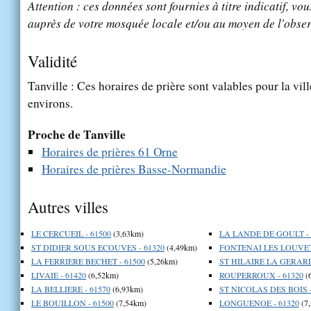
Attention : ces données sont fournies à titre indicatif, vou
auprès de votre mosquée locale et/ou au moyen de l'obser
Validité
Tanville : Ces horaires de prière sont valables pour la vil
environs.
Proche de Tanville
Horaires de prières 61 Orne
Horaires de prières Basse-Normandie
Autres villes
LE CERCUEIL - 61500
(3,63km)
LA LANDE DE GOULT - 
ST DIDIER SOUS ECOUVES - 61320
(4,49km)
FONTENAI LES LOUVETS
LA FERRIERE BECHET - 61500
(5,26km)
ST HILAIRE LA GERARD
LIVAIE - 61420
(6,52km)
ROUPERROUX - 61320
(
LA BELLIERE - 61570
(6,93km)
ST NICOLAS DES BOIS -
LE BOUILLON - 61500
(7,54km)
LONGUENOE - 61320
(7