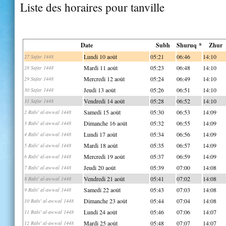
Liste des horaires pour tanville
Date
Subh
Shuruq *
Zhur
Lundi 10 août
05:21
06:46
14:10
27 Safar 1448
Mardi 11 août
05:23
06:48
14:10
28 Safar 1448
Mercredi 12 août
05:24
06:49
14:10
29 Safar 1448
Jeudi 13 août
05:26
06:51
14:10
30 Safar 1448
Vendredi 14 août
05:28
06:52
14:10
31 Safar 1448
Samedi 15 août
05:30
06:53
14:09
2 Rabi' al-awwal 1448
Dimanche 16 août
05:32
06:55
14:09
3 Rabi' al-awwal 1448
Lundi 17 août
05:34
06:56
14:09
4 Rabi' al-awwal 1448
Mardi 18 août
05:35
06:57
14:09
5 Rabi' al-awwal 1448
Mercredi 19 août
05:37
06:59
14:09
6 Rabi' al-awwal 1448
Jeudi 20 août
05:39
07:00
14:08
7 Rabi' al-awwal 1448
Vendredi 21 août
05:41
07:02
14:08
8 Rabi' al-awwal 1448
Samedi 22 août
05:43
07:03
14:08
9 Rabi' al-awwal 1448
Dimanche 23 août
05:44
07:04
14:08
10 Rabi' al-awwal 1448
Lundi 24 août
05:46
07:06
14:07
11 Rabi' al-awwal 1448
Mardi 25 août
05:48
07:07
14:07
12 Rabi' al-awwal 1448