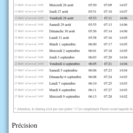
Mercredi 26 août
05:50
07:09
14:07
13 Rabi' al-awwal 1448
Jeudi 27 août
05:51
07:10
14:07
14 Rabi' al-awwal 1448
Vendredi 28 août
05:53
07:11
14:06
15 Rabi' al-awwal 1448
Samedi 29 août
05:55
07:13
14:06
16 Rabi' al-awwal 1448
Dimanche 30 août
05:56
07:14
14:06
17 Rabi' al-awwal 1448
Lundi 31 août
05:58
07:16
14:05
18 Rabi' al-awwal 1448
Mardi 1 septembre
06:00
07:17
14:05
19 Rabi' al-awwal 1448
Mercredi 2 septembre
06:01
07:18
14:05
20 Rabi' al-awwal 1448
Jeudi 3 septembre
06:03
07:20
14:04
21 Rabi' al-awwal 1448
Vendredi 4 septembre
06:05
07:21
14:04
22 Rabi' al-awwal 1448
Samedi 5 septembre
06:06
07:23
14:04
23 Rabi' al-awwal 1448
Dimanche 6 septembre
06:08
07:24
14:03
24 Rabi' al-awwal 1448
Lundi 7 septembre
06:10
07:25
14:03
25 Rabi' al-awwal 1448
Mardi 8 septembre
06:11
07:27
14:03
26 Rabi' al-awwal 1448
Mercredi 9 septembre
06:13
07:28
14:02
27 Rabi' al-awwal 1448
* Attention, le shuruq n'est pas une prière ! C'est simplement l'heure avant laquelle l
Précision