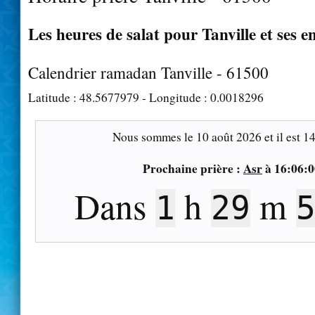
Les heures de salat pour Tanville et ses e
Calendrier ramadan Tanville - 61500
Latitude :
48.5677979
- Longitude :
0.0018296
Nous sommes le
10 août 2026
et il est
14
Prochaine prière :
Asr
à
16:06:0
Dans
h
m
1
29