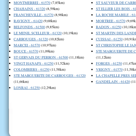
MONTMERREI - 61570
(7,85km)
ST SAUVEUR DE CARRO
CHAHAINS - 61320
(8,59km)
ST ELLIER LES BOIS - 6
FRANCHEVILLE - 61570
(8,98km)
LA ROCHE MABILE - 61
RAVIGNY - 61420
(9,68km)
MORTREE - 61570
(9,69k
BELFONDS - 61500
(9,85km)
RADON - 61250
(10,18km
LE MENIL SCELLEUR - 61320
(10,19km)
ST MARTIN DES LANDES
CARROUGES - 61320
(10,82km)
CUISSAI - 61250
(10,91k
MARCEI - 61570
(10,97km)
ST CHRISTOPHE LE JAJO
BOUCE - 61570
(11,09km)
STE MARGUERITE DE C
ST GERVAIS DU PERRON - 61500
(11,18km)
(11,12km)
VINGT HANAPS - 61250
(11,52km)
FORGES - 61250
(11,47k
COLOMBIERS - 61250
(11,58km)
VRIGNY - 61570
(11,58k
STE MARGUERITE DE CARROUGES - 61320
LA CHAPELLE PRES SEE
(11,66km)
GANDELAIN - 61420
(11
LONRAI - 61250
(12,29km)