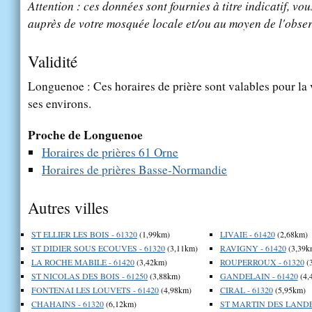
Attention : ces données sont fournies à titre indicatif, vou
auprès de votre mosquée locale et/ou au moyen de l'obser
Validité
Longuenoe : Ces horaires de prière sont valables pour la 
ses environs.
Proche de Longuenoe
Horaires de prières 61 Orne
Horaires de prières Basse-Normandie
Autres villes
ST ELLIER LES BOIS - 61320
(1,99km)
LIVAIE - 61420
(2,68km)
ST DIDIER SOUS ECOUVES - 61320
(3,11km)
RAVIGNY - 61420
(3,39k
LA ROCHE MABILE - 61420
(3,42km)
ROUPERROUX - 61320
(
ST NICOLAS DES BOIS - 61250
(3,88km)
GANDELAIN - 61420
(4,
FONTENAI LES LOUVETS - 61420
(4,98km)
CIRAL - 61320
(5,95km)
CHAHAINS - 61320
(6,12km)
ST MARTIN DES LANDES