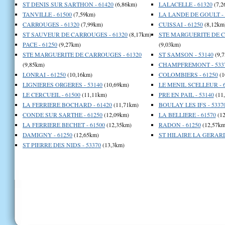
ST DENIS SUR SARTHON - 61420
(6,86km)
LALACELLE - 61320
(7,2
TANVILLE - 61500
(7,59km)
LA LANDE DE GOULT - 
CARROUGES - 61320
(7,99km)
CUISSAI - 61250
(8,12km
ST SAUVEUR DE CARROUGES - 61320
(8,17km)
STE MARGUERITE DE C
PACE - 61250
(9,27km)
(9,03km)
STE MARGUERITE DE CARROUGES - 61320
ST SAMSON - 53140
(9,
(9,85km)
CHAMPFREMONT - 533
LONRAI - 61250
(10,16km)
COLOMBIERS - 61250
(1
LIGNIERES ORGERES - 53140
(10,69km)
LE MENIL SCELLEUR - 
LE CERCUEIL - 61500
(11,11km)
PRE EN PAIL - 53140
(11
LA FERRIERE BOCHARD - 61420
(11,71km)
BOULAY LES IFS - 5337
CONDE SUR SARTHE - 61250
(12,09km)
LA BELLIERE - 61570
(12
LA FERRIERE BECHET - 61500
(12,35km)
RADON - 61250
(12,57km
DAMIGNY - 61250
(12,65km)
ST HILAIRE LA GERARD
ST PIERRE DES NIDS - 53370
(13,3km)