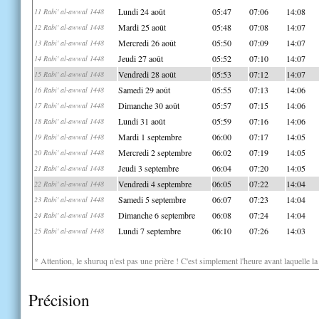
Lundi 24 août
05:47
07:06
14:08
11 Rabi' al-awwal 1448
Mardi 25 août
05:48
07:08
14:07
12 Rabi' al-awwal 1448
Mercredi 26 août
05:50
07:09
14:07
13 Rabi' al-awwal 1448
Jeudi 27 août
05:52
07:10
14:07
14 Rabi' al-awwal 1448
Vendredi 28 août
05:53
07:12
14:07
15 Rabi' al-awwal 1448
Samedi 29 août
05:55
07:13
14:06
16 Rabi' al-awwal 1448
Dimanche 30 août
05:57
07:15
14:06
17 Rabi' al-awwal 1448
Lundi 31 août
05:59
07:16
14:06
18 Rabi' al-awwal 1448
Mardi 1 septembre
06:00
07:17
14:05
19 Rabi' al-awwal 1448
Mercredi 2 septembre
06:02
07:19
14:05
20 Rabi' al-awwal 1448
Jeudi 3 septembre
06:04
07:20
14:05
21 Rabi' al-awwal 1448
Vendredi 4 septembre
06:05
07:22
14:04
22 Rabi' al-awwal 1448
Samedi 5 septembre
06:07
07:23
14:04
23 Rabi' al-awwal 1448
Dimanche 6 septembre
06:08
07:24
14:04
24 Rabi' al-awwal 1448
Lundi 7 septembre
06:10
07:26
14:03
25 Rabi' al-awwal 1448
* Attention, le shuruq n'est pas une prière ! C'est simplement l'heure avant laquelle l
Précision