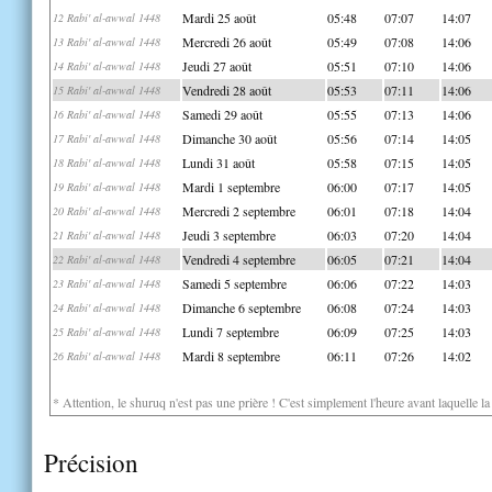
Mardi 25 août
05:48
07:07
14:07
12 Rabi' al-awwal 1448
Mercredi 26 août
05:49
07:08
14:06
13 Rabi' al-awwal 1448
Jeudi 27 août
05:51
07:10
14:06
14 Rabi' al-awwal 1448
Vendredi 28 août
05:53
07:11
14:06
15 Rabi' al-awwal 1448
Samedi 29 août
05:55
07:13
14:06
16 Rabi' al-awwal 1448
Dimanche 30 août
05:56
07:14
14:05
17 Rabi' al-awwal 1448
Lundi 31 août
05:58
07:15
14:05
18 Rabi' al-awwal 1448
Mardi 1 septembre
06:00
07:17
14:05
19 Rabi' al-awwal 1448
Mercredi 2 septembre
06:01
07:18
14:04
20 Rabi' al-awwal 1448
Jeudi 3 septembre
06:03
07:20
14:04
21 Rabi' al-awwal 1448
Vendredi 4 septembre
06:05
07:21
14:04
22 Rabi' al-awwal 1448
Samedi 5 septembre
06:06
07:22
14:03
23 Rabi' al-awwal 1448
Dimanche 6 septembre
06:08
07:24
14:03
24 Rabi' al-awwal 1448
Lundi 7 septembre
06:09
07:25
14:03
25 Rabi' al-awwal 1448
Mardi 8 septembre
06:11
07:26
14:02
26 Rabi' al-awwal 1448
* Attention, le shuruq n'est pas une prière ! C'est simplement l'heure avant laquelle l
Précision