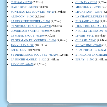
CUISSAI - 61250
(7,37km)
CHENAY - 72610
(7,69km
HAUTERIVE - 61250
(7,82km)
MONTIGNY - 72600
(7,9
FONTENAI LES LOUVETS - 61420
(7,95km)
LE CHEVAIN - 72610
(8,
ALENCON - 61000
(8,32km)
LA CHAPELLE PRES SEE
LA FERRIERE BECHET - 61500
(8,67km)
BURSARD - 61500
(8,98
ST NICOLAS DES BOIS - 61250
(9,02km)
LIGNIERES LA CARELLE
CONDE SUR SARTHE - 61250
(9,73km)
NEUILLY LE BISSON - 6
LE MENIL BROUT - 61250
(9,77km)
LIVAIE - 61420
(9,89km)
ST GERMAIN DU CORBEIS - 61000
(9,89km)
CHASSE - 72600
(9,95km
TANVILLE - 61500
(10,18km)
ST PATERNE - 72610
(10
PACE - 61250
(10,21km)
NEAUPHE SOUS ESSAI -
ST DIDIER SOUS ECOUVES - 61320
(10,84km)
ST HILAIRE LA GERARD
LA ROCHE MABILE - 61420
(11,41km)
ESSAY - 61500
(11,43km)
RAVIGNY - 61420
(11,51km)