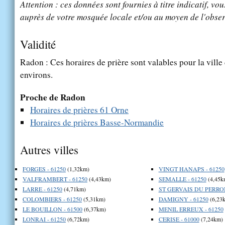
Attention : ces données sont fournies à titre indicatif, vou
auprès de votre mosquée locale et/ou au moyen de l'obser
Validité
Radon : Ces horaires de prière sont valables pour la ville
environs.
Proche de Radon
Horaires de prières 61 Orne
Horaires de prières Basse-Normandie
Autres villes
FORGES - 61250
(1,32km)
VINGT HANAPS - 61250
VALFRAMBERT - 61250
(4,43km)
SEMALLE - 61250
(4,45k
LARRE - 61250
(4,71km)
ST GERVAIS DU PERRON
COLOMBIERS - 61250
(5,31km)
DAMIGNY - 61250
(6,23
LE BOUILLON - 61500
(6,37km)
MENIL ERREUX - 61250
LONRAI - 61250
(6,72km)
CERISE - 61000
(7,24km)