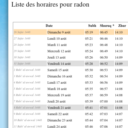
Liste des horaires pour radon
Date
Subh
Shuruq *
Zhur
Dimanche 9 août
05:19
06:45
14:10
26 Safar 1448
Lundi 10 août
05:21
06:46
14:10
27 Safar 1448
Mardi 11 août
05:23
06:48
14:10
28 Safar 1448
Mercredi 12 août
05:24
06:49
14:10
29 Safar 1448
Jeudi 13 août
05:26
06:50
14:09
30 Safar 1448
Vendredi 14 août
05:28
06:52
14:09
31 Safar 1448
Samedi 15 août
05:30
06:53
14:09
2 Rabi' al-awwal 1448
Dimanche 16 août
05:32
06:54
14:09
3 Rabi' al-awwal 1448
Lundi 17 août
05:33
06:56
14:09
4 Rabi' al-awwal 1448
Mardi 18 août
05:35
06:57
14:08
5 Rabi' al-awwal 1448
Mercredi 19 août
05:37
06:59
14:08
6 Rabi' al-awwal 1448
Jeudi 20 août
05:39
07:00
14:08
7 Rabi' al-awwal 1448
Vendredi 21 août
05:41
07:01
14:08
8 Rabi' al-awwal 1448
Samedi 22 août
05:42
07:03
14:07
9 Rabi' al-awwal 1448
Dimanche 23 août
05:44
07:04
14:07
10 Rabi' al-awwal 1448
Lundi 24 août
05:46
07:06
14:07
11 Rabi' al-awwal 1448