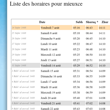
Liste des horaires pour mieuxce
Date
Subh
Shuruq *
Zhur
Vendredi 7 août
05:16
06:43
14:11
24 Safar 1448
Samedi 8 août
05:18
06:44
14:11
25 Safar 1448
Dimanche 9 août
05:20
06:45
14:10
26 Safar 1448
Lundi 10 août
05:22
06:47
14:10
27 Safar 1448
Mardi 11 août
05:23
06:48
14:10
28 Safar 1448
Mercredi 12 août
05:25
06:50
14:10
29 Safar 1448
Jeudi 13 août
05:27
06:51
14:10
30 Safar 1448
Vendredi 14 août
05:29
06:52
14:10
31 Safar 1448
Samedi 15 août
05:31
06:54
14:09
2 Rabi' al-awwal 1448
Dimanche 16 août
05:33
06:55
14:09
3 Rabi' al-awwal 1448
Lundi 17 août
05:34
06:56
14:09
4 Rabi' al-awwal 1448
Mardi 18 août
05:36
06:58
14:09
5 Rabi' al-awwal 1448
Mercredi 19 août
05:38
06:59
14:09
6 Rabi' al-awwal 1448
Jeudi 20 août
05:40
07:01
14:08
7 Rabi' al-awwal 1448
Vendredi 21 août
05:41
07:02
14:08
8 Rabi' al-awwal 1448
Samedi 22 août
05:43
07:03
14:08
9 Rabi' al-awwal 1448