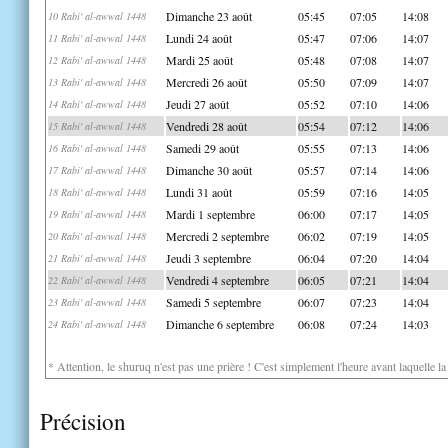
Dimanche 23 août
05:45
07:05
14:08
10 Rabi' al-awwal 1448
Lundi 24 août
05:47
07:06
14:07
11 Rabi' al-awwal 1448
Mardi 25 août
05:48
07:08
14:07
12 Rabi' al-awwal 1448
Mercredi 26 août
05:50
07:09
14:07
13 Rabi' al-awwal 1448
Jeudi 27 août
05:52
07:10
14:06
14 Rabi' al-awwal 1448
Vendredi 28 août
05:54
07:12
14:06
15 Rabi' al-awwal 1448
Samedi 29 août
05:55
07:13
14:06
16 Rabi' al-awwal 1448
Dimanche 30 août
05:57
07:14
14:06
17 Rabi' al-awwal 1448
Lundi 31 août
05:59
07:16
14:05
18 Rabi' al-awwal 1448
Mardi 1 septembre
06:00
07:17
14:05
19 Rabi' al-awwal 1448
Mercredi 2 septembre
06:02
07:19
14:05
20 Rabi' al-awwal 1448
Jeudi 3 septembre
06:04
07:20
14:04
21 Rabi' al-awwal 1448
Vendredi 4 septembre
06:05
07:21
14:04
22 Rabi' al-awwal 1448
Samedi 5 septembre
06:07
07:23
14:04
23 Rabi' al-awwal 1448
Dimanche 6 septembre
06:08
07:24
14:03
24 Rabi' al-awwal 1448
* Attention, le shuruq n'est pas une prière ! C'est simplement l'heure avant laquelle l
Précision