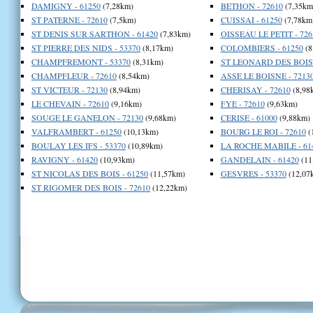
DAMIGNY - 61250
(7,28km)
BETHON - 72610
(7,35km
ST PATERNE - 72610
(7,5km)
CUISSAI - 61250
(7,78km
ST DENIS SUR SARTHON - 61420
(7,83km)
OISSEAU LE PETIT - 726
ST PIERRE DES NIDS - 53370
(8,17km)
COLOMBIERS - 61250
(8
CHAMPFREMONT - 53370
(8,31km)
ST LEONARD DES BOIS 
CHAMPFLEUR - 72610
(8,54km)
ASSE LE BOISNE - 7213
ST VICTEUR - 72130
(8,94km)
CHERISAY - 72610
(8,98
LE CHEVAIN - 72610
(9,16km)
FYE - 72610
(9,63km)
SOUGE LE GANELON - 72130
(9,68km)
CERISE - 61000
(9,88km)
VALFRAMBERT - 61250
(10,13km)
BOURG LE ROI - 72610
(
BOULAY LES IFS - 53370
(10,89km)
LA ROCHE MABILE - 61
RAVIGNY - 61420
(10,93km)
GANDELAIN - 61420
(11
ST NICOLAS DES BOIS - 61250
(11,57km)
GESVRES - 53370
(12,07
ST RIGOMER DES BOIS - 72610
(12,22km)