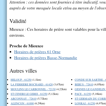
Attention : ces données sont fournies à titre indicatif, vou
auprès de votre mosquée locale et/ou au moyen de l'obser
Validité
Mieuxce : Ces horaires de prière sont valables pour la vil
environs.
Proche de Mieuxce
Horaires de prières 61 Orne
Horaires de prières Basse-Normandie
Autres villes
HELOUP - 61250
(1,1km)
CONDE SUR SARTHE - 
LA FERRIERE BOCHARD - 61420
(3,67km)
BERUS - 72610
(4,05km)
MOULINS LE CARBONNEL - 72130
(4,22km)
GESNES LE GANDELIN -
ST CENERI LE GEREI - 61250
(5,12km)
PACE - 61250
(5,18km)
ARCONNAY - 72610
(5,72km)
ST GERMAIN DU CORBEI
ALENCON - 61000
(6,29km)
LONRAI - 61250
(6,97km