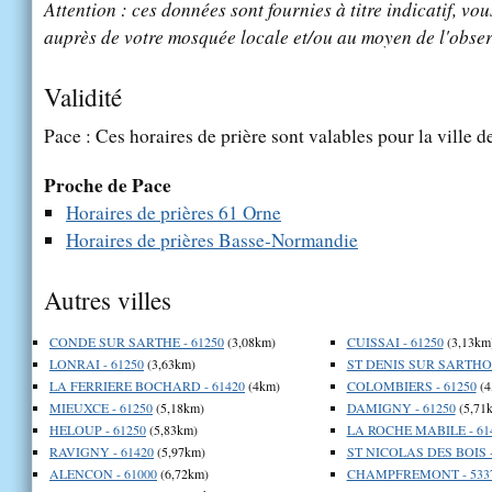
Attention : ces données sont fournies à titre indicatif, vou
auprès de votre mosquée locale et/ou au moyen de l'obser
Validité
Pace : Ces horaires de prière sont valables pour la ville 
Proche de Pace
Horaires de prières 61 Orne
Horaires de prières Basse-Normandie
Autres villes
CONDE SUR SARTHE - 61250
(3,08km)
CUISSAI - 61250
(3,13km
LONRAI - 61250
(3,63km)
ST DENIS SUR SARTHON
LA FERRIERE BOCHARD - 61420
(4km)
COLOMBIERS - 61250
(4
MIEUXCE - 61250
(5,18km)
DAMIGNY - 61250
(5,71
HELOUP - 61250
(5,83km)
LA ROCHE MABILE - 61
RAVIGNY - 61420
(5,97km)
ST NICOLAS DES BOIS -
ALENCON - 61000
(6,72km)
CHAMPFREMONT - 533