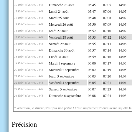
Dimanche 23 août
05:45
07:05
14:08
10 Rabi' al-awwal 1448
Lundi 24 août
05:47
07:06
14:07
11 Rabi' al-awwal 1448
Mardi 25 août
05:48
07:08
14:07
12 Rabi' al-awwal 1448
Mercredi 26 août
05:50
07:09
14:07
13 Rabi' al-awwal 1448
Jeudi 27 août
05:52
07:10
14:07
14 Rabi' al-awwal 1448
Vendredi 28 août
05:53
07:12
14:06
15 Rabi' al-awwal 1448
Samedi 29 août
05:55
07:13
14:06
16 Rabi' al-awwal 1448
Dimanche 30 août
05:57
07:14
14:06
17 Rabi' al-awwal 1448
Lundi 31 août
05:59
07:16
14:05
18 Rabi' al-awwal 1448
Mardi 1 septembre
06:00
07:17
14:05
19 Rabi' al-awwal 1448
Mercredi 2 septembre
06:02
07:19
14:05
20 Rabi' al-awwal 1448
Jeudi 3 septembre
06:03
07:20
14:04
21 Rabi' al-awwal 1448
Vendredi 4 septembre
06:05
07:21
14:04
22 Rabi' al-awwal 1448
Samedi 5 septembre
06:07
07:23
14:04
23 Rabi' al-awwal 1448
Dimanche 6 septembre
06:08
07:24
14:03
24 Rabi' al-awwal 1448
* Attention, le shuruq n'est pas une prière ! C'est simplement l'heure avant laquelle l
Précision