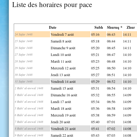
Liste des horaires pour pace
Date
Subh
Shuruq *
Zhur
Vendredi 7 août
05:16
06:43
14:11
24 Safar 1448
Samedi 8 août
05:18
06:44
14:11
25 Safar 1448
Dimanche 9 août
05:20
06:45
14:11
26 Safar 1448
Lundi 10 août
05:21
06:47
14:10
27 Safar 1448
Mardi 11 août
05:23
06:48
14:10
28 Safar 1448
Mercredi 12 août
05:25
06:50
14:10
29 Safar 1448
Jeudi 13 août
05:27
06:51
14:10
30 Safar 1448
Vendredi 14 août
05:29
06:52
14:10
31 Safar 1448
Samedi 15 août
05:31
06:54
14:10
2 Rabi' al-awwal 1448
Dimanche 16 août
05:32
06:55
14:09
3 Rabi' al-awwal 1448
Lundi 17 août
05:34
06:56
14:09
4 Rabi' al-awwal 1448
Mardi 18 août
05:36
06:58
14:09
5 Rabi' al-awwal 1448
Mercredi 19 août
05:38
06:59
14:09
6 Rabi' al-awwal 1448
Jeudi 20 août
05:40
07:01
14:08
7 Rabi' al-awwal 1448
Vendredi 21 août
05:41
07:02
14:08
8 Rabi' al-awwal 1448
Samedi 22 août
05:43
07:03
14:08
9 Rabi' al-awwal 1448