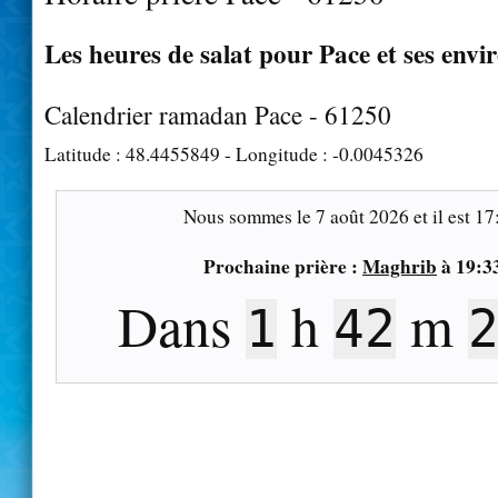
Les heures de salat pour Pace et ses envi
Calendrier ramadan Pace - 61250
Latitude :
48.4455849
- Longitude :
-0.0045326
Nous sommes le
7 août 2026
et il est
17
Prochaine prière :
Maghrib
à
19:3
Dans
h
m
1
42