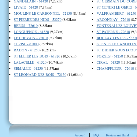
GANDELAIN - 61420
(7,27km)
ST GERMAIN DU CORBEI
LIVAIE - 61420
(7,84km)
ST CENERI LE GEREI - 6
MOULINS LE CARBONNEL - 72130
(8,43km)
VALFRAMBERT - 61250
ST PIERRE DES NIDS - 53370
(8,62km)
ARCONNAY - 72610
(8,
BERUS - 72610
(8,88km)
FONTENAI LES LOUVETS
LONGUENOE - 61320
(9,27km)
ST PATERNE - 72610
(9,3
LE CHEVAIN - 72610
(9,73km)
BOULAY LES IFS - 5337
CERISE - 61000
(9,92km)
GESNES LE GANDELIN -
RADON - 61250
(10,21km)
ST DIDIER SOUS ECOUV
ST ELLIER LES BOIS - 61320
(10,57km)
FORGES - 61250
(10,73k
LALACELLE - 61320
(10,74km)
CIRAL - 61320
(11,36km)
SEMALLE - 61250
(11,37km)
CHAMPFLEUR - 72610
(
ST LEONARD DES BOIS - 72130
(11,68km)
Accueil
FAQ
Restaurant Halal