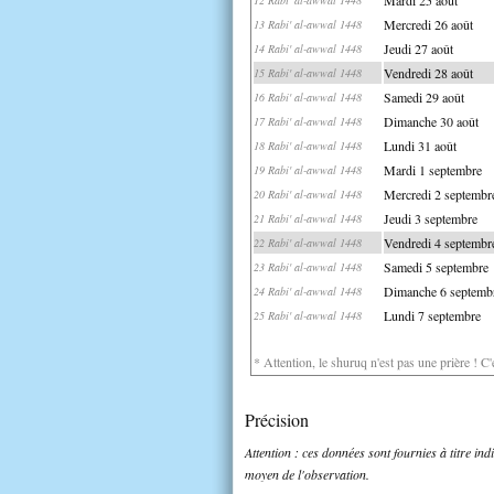
Mercredi 26 août
13 Rabi' al-awwal 1448
Jeudi 27 août
14 Rabi' al-awwal 1448
Vendredi 28 août
15 Rabi' al-awwal 1448
Samedi 29 août
16 Rabi' al-awwal 1448
Dimanche 30 août
17 Rabi' al-awwal 1448
Lundi 31 août
18 Rabi' al-awwal 1448
Mardi 1 septembre
19 Rabi' al-awwal 1448
Mercredi 2 septembr
20 Rabi' al-awwal 1448
Jeudi 3 septembre
21 Rabi' al-awwal 1448
Vendredi 4 septembr
22 Rabi' al-awwal 1448
Samedi 5 septembre
23 Rabi' al-awwal 1448
Dimanche 6 septemb
24 Rabi' al-awwal 1448
Lundi 7 septembre
25 Rabi' al-awwal 1448
* Attention, le shuruq n'est pas une prière ! C
Précision
Attention : ces données sont fournies à titre in
moyen de l'observation.