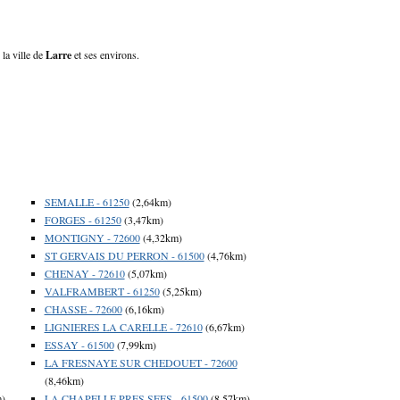
 la ville de
Larre
et ses environs.
SEMALLE - 61250
(2,64km)
FORGES - 61250
(3,47km)
MONTIGNY - 72600
(4,32km)
ST GERVAIS DU PERRON - 61500
(4,76km)
CHENAY - 72610
(5,07km)
VALFRAMBERT - 61250
(5,25km)
CHASSE - 72600
(6,16km)
LIGNIERES LA CARELLE - 72610
(6,67km)
ESSAY - 61500
(7,99km)
LA FRESNAYE SUR CHEDOUET - 72600
(8,46km)
m)
LA CHAPELLE PRES SEES - 61500
(8,57km)