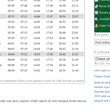
05:49
07:08
14:06
17:49
20:58
22:12
Revue d
05:51
07:10
14:06
17:48
20:56
22:10
Horaire p
05:53
07:11
14:06
17:47
20:54
22:07
Annuaire
05:54
07:12
14:05
17:46
20:52
22:05
Islam
(se
05:56
07:14
14:05
17:45
20:50
22:03
05:58
07:15
14:05
17:43
20:48
22:01
Recherc
05:59
07:17
14:04
17:42
20:46
21:58
e
06:01
07:18
14:04
17:41
20:44
21:56
06:03
07:19
14:04
17:40
20:42
21:54
Catégor
e
06:04
07:21
14:03
17:38
20:40
21:51
06:06
07:22
14:03
17:37
20:38
21:49
Accès p
re
06:08
07:23
14:03
17:36
20:36
21:47
06:09
07:25
14:02
17:34
20:34
21:44
adhan
applicat
Finance Isla
'est simplement l'heure avant laquelle la prière du subh doit être accomplie
heure de prie
mecque
logici
Palestine
prie
2010
salat
sm
intégral
web
dicatif, vous devez toujours vérifier auprès de votre mosquée locale et/ou au