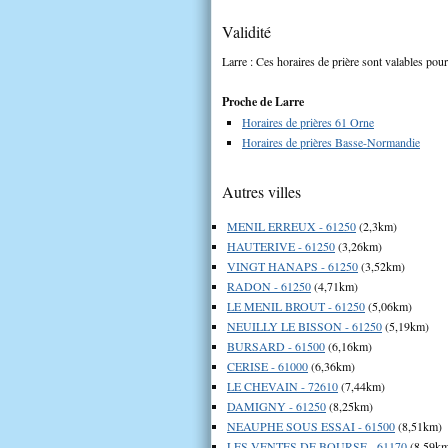
Validité
Larre : Ces horaires de prière sont valables pour
Proche de Larre
Horaires de prières 61 Orne
Horaires de prières Basse-Normandie
Autres villes
MENIL ERREUX - 61250
(2,3km)
HAUTERIVE - 61250
(3,26km)
VINGT HANAPS - 61250
(3,52km)
RADON - 61250
(4,71km)
LE MENIL BROUT - 61250
(5,06km)
NEUILLY LE BISSON - 61250
(5,19km)
BURSARD - 61500
(6,16km)
CERISE - 61000
(6,36km)
LE CHEVAIN - 72610
(7,44km)
DAMIGNY - 61250
(8,25km)
NEAUPHE SOUS ESSAI - 61500
(8,51km)
LES VENTES DE BOURSE - 61170
(8,59k