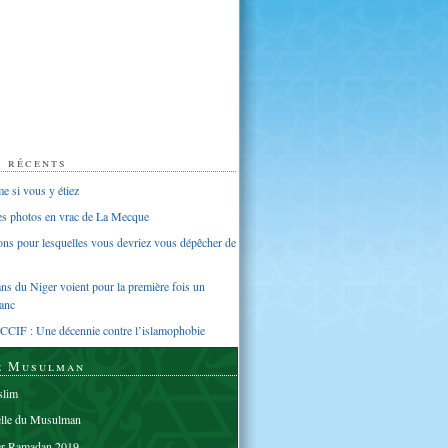
s récents
 si vous y étiez
ues photos en vrac de La Mecque
sons pour lesquelles vous devriez vous dépêcher de
s du Niger voient pour la première fois un
anc
CCIF : Une décennie contre l’islamophobie
e Musulman
lim
elle du Musulman
er Ramadan 2019