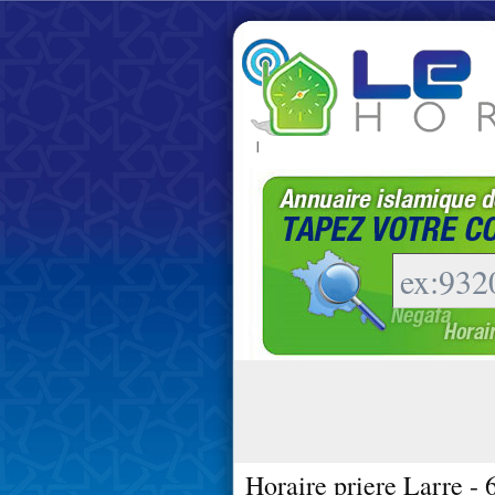
|
Horaire priere Larre -