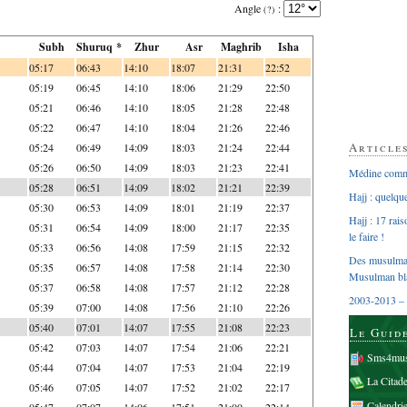
Angle
:
(?)
Subh
Shuruq *
Zhur
Asr
Maghrib
Isha
05:17
06:43
14:10
18:07
21:31
22:52
05:19
06:45
14:10
18:06
21:29
22:50
05:21
06:46
14:10
18:05
21:28
22:48
05:22
06:47
14:10
18:04
21:26
22:46
Article
05:24
06:49
14:09
18:03
21:24
22:44
05:26
06:50
14:09
18:03
21:23
22:41
Médine comme
05:28
06:51
14:09
18:02
21:21
22:39
Hajj : quelq
05:30
06:53
14:09
18:01
21:19
22:37
Hajj : 17 rai
05:31
06:54
14:09
18:00
21:17
22:35
le faire !
05:33
06:56
14:08
17:59
21:15
22:32
Des musulman
05:35
06:57
14:08
17:58
21:14
22:30
Musulman bl
05:37
06:58
14:08
17:57
21:12
22:28
2003-2013 – 
05:39
07:00
14:08
17:56
21:10
22:26
05:40
07:01
14:07
17:55
21:08
22:23
Le Guid
05:42
07:03
14:07
17:54
21:06
22:21
Sms4mus
05:44
07:04
14:07
17:53
21:04
22:19
La Citad
05:46
07:05
14:07
17:52
21:02
22:17
Calendri
05:47
07:07
14:06
17:51
21:00
22:14