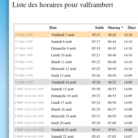
Liste des horaires pour valframbert
Date
Subh
Shuruq *
Zhur
Vendredi 7 août
05:15
06:42
14:10
24 Safar 1448
Samedi 8 août
05:17
06:44
14:10
25 Safar 1448
Dimanche 9 août
05:19
06:45
14:10
26 Safar 1448
Lundi 10 août
05:21
06:46
14:10
27 Safar 1448
Mardi 11 août
05:23
06:48
14:10
28 Safar 1448
Mercredi 12 août
05:25
06:49
14:10
29 Safar 1448
Jeudi 13 août
05:26
06:50
14:09
30 Safar 1448
Vendredi 14 août
05:28
06:52
14:09
31 Safar 1448
Samedi 15 août
05:30
06:53
14:09
2 Rabi' al-awwal 1448
Dimanche 16 août
05:32
06:55
14:09
3 Rabi' al-awwal 1448
Lundi 17 août
05:34
06:56
14:09
4 Rabi' al-awwal 1448
Mardi 18 août
05:35
06:57
14:08
5 Rabi' al-awwal 1448
Mercredi 19 août
05:37
06:59
14:08
6 Rabi' al-awwal 1448
Jeudi 20 août
05:39
07:00
14:08
7 Rabi' al-awwal 1448
Vendredi 21 août
05:41
07:01
14:08
8 Rabi' al-awwal 1448
Samedi 22 août
05:43
07:03
14:07
9 Rabi' al-awwal 1448