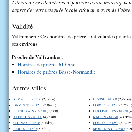
Attention : ces données sont fournies à titre indicatif, vou
auprès de votre mosquée locale et/ou au moyen de l'obser
Validité
Valframbert : Ces horaires de prière sont valables pour la
ses environs.
Proche de Valframbert
Horaires de prières 61 Orne
Horaires de prières Basse-Normandie
Autres villes
SEMALLE - 61250
(2,79km)
CERISE - 61000
(2,97km)
DAMIGNY - 61250
(3,04km)
FORGES - 61250
(3,79km
LE CHEVAIN - 72610
(3,8km)
COLOMBIERS - 61250
(4
ALENCON - 61000
(4,23km)
RADON - 61250
(4,43km)
CHENAY - 72610
(4,46km)
LONRAI - 61250
(5,12km
LARRE - 61250
(5,25km)
MONTIGNY - 72600
(5,5