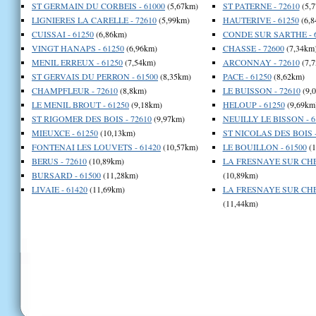
ST GERMAIN DU CORBEIS - 61000
(5,67km)
ST PATERNE - 72610
(5,
LIGNIERES LA CARELLE - 72610
(5,99km)
HAUTERIVE - 61250
(6,8
CUISSAI - 61250
(6,86km)
CONDE SUR SARTHE - 
VINGT HANAPS - 61250
(6,96km)
CHASSE - 72600
(7,34km
MENIL ERREUX - 61250
(7,54km)
ARCONNAY - 72610
(7,
ST GERVAIS DU PERRON - 61500
(8,35km)
PACE - 61250
(8,62km)
CHAMPFLEUR - 72610
(8,8km)
LE BUISSON - 72610
(9,
LE MENIL BROUT - 61250
(9,18km)
HELOUP - 61250
(9,69km
ST RIGOMER DES BOIS - 72610
(9,97km)
NEUILLY LE BISSON - 6
MIEUXCE - 61250
(10,13km)
ST NICOLAS DES BOIS -
FONTENAI LES LOUVETS - 61420
(10,57km)
LE BOUILLON - 61500
(1
BERUS - 72610
(10,89km)
LA FRESNAYE SUR CHE
BURSARD - 61500
(11,28km)
(10,89km)
LIVAIE - 61420
(11,69km)
LA FRESNAYE SUR CHE
(11,44km)