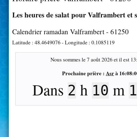
Les heures de salat pour Valframbert et 
Calendrier ramadan Valframbert - 61250
Latitude :
48.4649076
- Longitude :
0.1085119
Nous sommes le
7 août 2026
et il est
13
Prochaine prière :
Asr
à
16:08:0
Dans
h
m
2
10