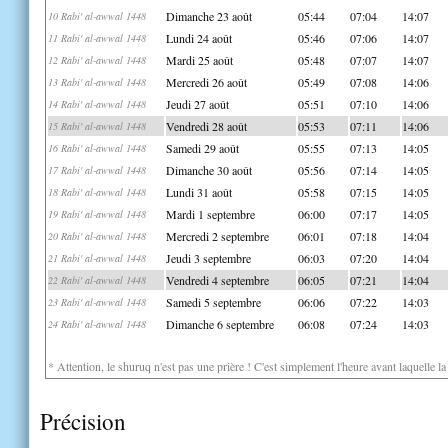
Dimanche 23 août
05:44
07:04
14:07
10 Rabi' al-awwal 1448
Lundi 24 août
05:46
07:06
14:07
11 Rabi' al-awwal 1448
Mardi 25 août
05:48
07:07
14:07
12 Rabi' al-awwal 1448
Mercredi 26 août
05:49
07:08
14:06
13 Rabi' al-awwal 1448
Jeudi 27 août
05:51
07:10
14:06
14 Rabi' al-awwal 1448
Vendredi 28 août
05:53
07:11
14:06
15 Rabi' al-awwal 1448
Samedi 29 août
05:55
07:13
14:05
16 Rabi' al-awwal 1448
Dimanche 30 août
05:56
07:14
14:05
17 Rabi' al-awwal 1448
Lundi 31 août
05:58
07:15
14:05
18 Rabi' al-awwal 1448
Mardi 1 septembre
06:00
07:17
14:05
19 Rabi' al-awwal 1448
Mercredi 2 septembre
06:01
07:18
14:04
20 Rabi' al-awwal 1448
Jeudi 3 septembre
06:03
07:20
14:04
21 Rabi' al-awwal 1448
Vendredi 4 septembre
06:05
07:21
14:04
22 Rabi' al-awwal 1448
Samedi 5 septembre
06:06
07:22
14:03
23 Rabi' al-awwal 1448
Dimanche 6 septembre
06:08
07:24
14:03
24 Rabi' al-awwal 1448
* Attention, le shuruq n'est pas une prière ! C'est simplement l'heure avant laquelle l
Précision