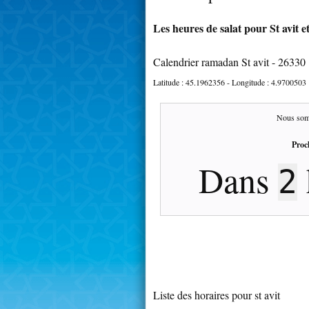
Les heures de salat pour St avit e
Calendrier ramadan St avit - 26330
Latitude :
45.1962356
- Longitude :
4.9700503
Nous som
Proc
Dans
2
Liste des horaires pour st avit