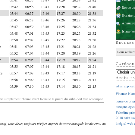
05:42
06:56
13:47
17:28
20:32
21:40
Revue d
05:44
06:57
13:46
17:27
20:30
21:38
Horaire p
05:45
06:58
13:46
17:26
20:28
21:36
Annuaire
05:47
06:59
13:46
17:25
20:26
21:34
Islam
(se
05:48
07:01
13:45
17:23
20:25
21:32
05:50
07:02
13:45
17:22
20:23
21:30
Recherc
e
05:51
07:03
13:45
17:21
20:21
21:28
05:52
07:04
13:44
17:20
20:19
21:26
e
05:54
07:05
13:44
17:19
20:17
21:24
Catégor
05:55
07:07
13:44
17:18
20:15
21:21
re
05:57
07:08
13:43
17:17
20:13
21:19
Accès p
05:58
07:09
13:43
17:15
20:12
21:17
05:59
07:10
13:43
17:14
20:10
21:15
adhan
applicat
Finance Isla
'est simplement l'heure avant laquelle la prière du subh doit être accomplie
heure de prie
mecque
logici
Palestine
prie
2010
salat
sm
intégral
web
dicatif, vous devez toujours vérifier auprès de votre mosquée locale et/ou au