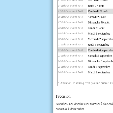
Jeudi 27 août
14 Rabi' al-awwal 1448
Vendredi 28 août
15 Rabi' al-awwal 1448
Samedi 29 août
16 Rabi' al-awwal 1448
Dimanche 30 août
17 Rabi' al-awwal 1448
Lundi 31 août
18 Rabi' al-awwal 1448
Mardi 1 septembre
19 Rabi' al-awwal 1448
Mercredi 2 septembr
20 Rabi' al-awwal 1448
Jeudi 3 septembre
21 Rabi' al-awwal 1448
Vendredi 4 septembr
22 Rabi' al-awwal 1448
Samedi 5 septembre
23 Rabi' al-awwal 1448
Dimanche 6 septemb
24 Rabi' al-awwal 1448
Lundi 7 septembre
25 Rabi' al-awwal 1448
Mardi 8 septembre
26 Rabi' al-awwal 1448
* Attention, le shuruq n'est pas une prière ! C
Précision
Attention : ces données sont fournies à titre in
moyen de l'observation.