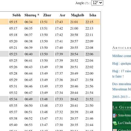
Angle
:
(?)
Subh
Shuruq *
Zhur
Asr
Maghrib
Isha
05:15
06:34
13:51
17:43
21:01
22:15
05:17
06:35
13:51
17:42
21:00
22:13
05:18
06:37
13:50
17:42
20:58
22:11
05:20
06:38
13:50
17:41
20:57
22:09
Article
05:21
06:39
13:50
17:40
20:55
22:08
05:23
06:40
13:50
17:39
20:54
22:06
Médine comme
05:25
06:41
13:50
17:39
20:52
22:04
Hajj : quelq
05:26
06:43
13:49
17:38
20:51
22:02
Hajj : 17 rai
05:28
06:44
13:49
17:37
20:49
22:00
le faire !
05:29
06:45
13:49
17:36
20:47
21:58
Des musulman
05:31
06:46
13:49
17:35
20:46
21:56
Musulman bl
05:32
06:47
13:49
17:34
20:44
21:54
2003-2013 – 
05:34
06:49
13:48
17:33
20:42
21:52
05:35
06:50
13:48
17:33
20:41
21:50
Le Guid
05:37
06:51
13:48
17:32
20:39
21:48
Sms4mus
05:38
06:52
13:47
17:31
20:37
21:46
La Citad
05:40
06:53
13:47
17:30
20:35
21:44
Calendri
05:41
06:55
13:47
17:29
20:34
21:42