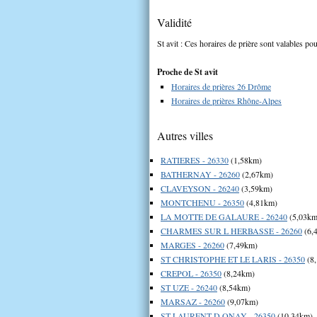
Validité
St avit : Ces horaires de prière sont valables pou
Proche de St avit
Horaires de prières 26 Drôme
Horaires de prières Rhône-Alpes
Autres villes
RATIERES - 26330
(1,58km)
BATHERNAY - 26260
(2,67km)
CLAVEYSON - 26240
(3,59km)
MONTCHENU - 26350
(4,81km)
LA MOTTE DE GALAURE - 26240
(5,03km
CHARMES SUR L HERBASSE - 26260
(6,
MARGES - 26260
(7,49km)
ST CHRISTOPHE ET LE LARIS - 26350
(8
CREPOL - 26350
(8,24km)
ST UZE - 26240
(8,54km)
MARSAZ - 26260
(9,07km)
ST LAURENT D ONAY - 26350
(10,34km)