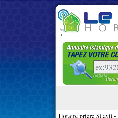
|
Horaire priere St avit 