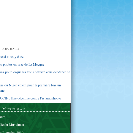
s récents
 si vous y étiez
ues photos en vrac de La Mecque
sons pour lesquelles vous devriez vous dépêcher de
s du Niger voient pour la première fois un
anc
CCIF : Une décennie contre l’islamophobie
e Musulman
lim
elle du Musulman
er Ramadan 2019