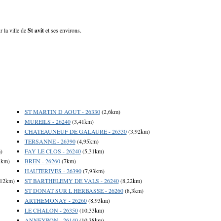
r la ville de
St avit
et ses environs.
ST MARTIN D AOUT - 26330
(2,6km)
MUREILS - 26240
(3,41km)
CHATEAUNEUF DE GALAURE - 26330
(3,92km)
TERSANNE - 26390
(4,95km)
)
FAY LE CLOS - 26240
(5,31km)
4km)
BREN - 26260
(7km)
HAUTERIVES - 26390
(7,93km)
,12km)
ST BARTHELEMY DE VALS - 26240
(8,22km)
ST DONAT SUR L HERBASSE - 26260
(8,3km)
ARTHEMONAY - 26260
(8,93km)
LE CHALON - 26350
(10,33km)
ANNEYRON - 26140
(10,38km)