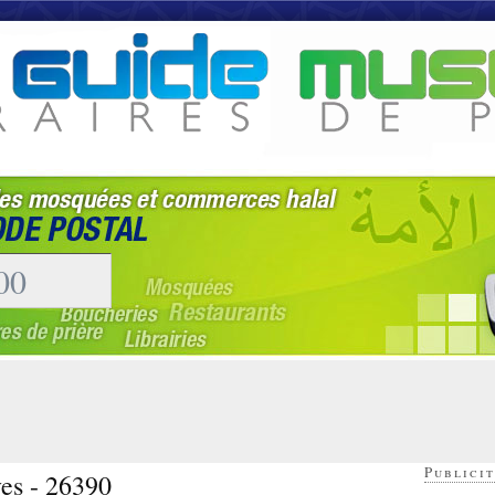
Publicit
ves - 26390