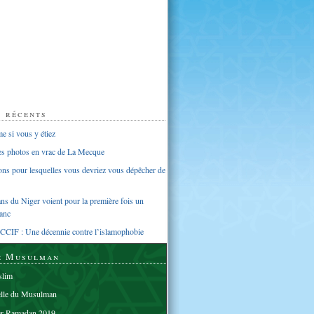
s récents
 si vous y étiez
ues photos en vrac de La Mecque
sons pour lesquelles vous devriez vous dépêcher de
s du Niger voient pour la première fois un
anc
CCIF : Une décennie contre l’islamophobie
e Musulman
lim
elle du Musulman
er Ramadan 2019