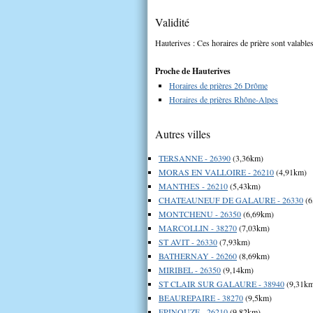
Validité
Hauterives : Ces horaires de prière sont valables
Proche de Hauterives
Horaires de prières 26 Drôme
Horaires de prières Rhône-Alpes
Autres villes
TERSANNE - 26390
(3,36km)
MORAS EN VALLOIRE - 26210
(4,91km)
MANTHES - 26210
(5,43km)
CHATEAUNEUF DE GALAURE - 26330
(6
MONTCHENU - 26350
(6,69km)
MARCOLLIN - 38270
(7,03km)
ST AVIT - 26330
(7,93km)
BATHERNAY - 26260
(8,69km)
MIRIBEL - 26350
(9,14km)
ST CLAIR SUR GALAURE - 38940
(9,31k
BEAUREPAIRE - 38270
(9,5km)
EPINOUZE - 26210
(9,82km)