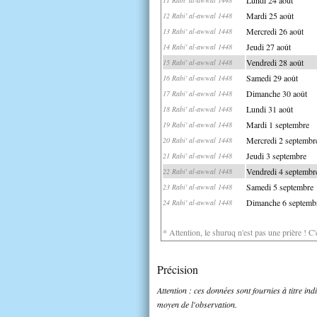
Mardi 25 août
12 Rabi' al-awwal 1448
Mercredi 26 août
13 Rabi' al-awwal 1448
Jeudi 27 août
14 Rabi' al-awwal 1448
Vendredi 28 août
15 Rabi' al-awwal 1448
Samedi 29 août
16 Rabi' al-awwal 1448
Dimanche 30 août
17 Rabi' al-awwal 1448
Lundi 31 août
18 Rabi' al-awwal 1448
Mardi 1 septembre
19 Rabi' al-awwal 1448
Mercredi 2 septembr
20 Rabi' al-awwal 1448
Jeudi 3 septembre
21 Rabi' al-awwal 1448
Vendredi 4 septembr
22 Rabi' al-awwal 1448
Samedi 5 septembre
23 Rabi' al-awwal 1448
Dimanche 6 septemb
24 Rabi' al-awwal 1448
* Attention, le shuruq n'est pas une prière ! C
Précision
Attention : ces données sont fournies à titre in
moyen de l'observation.