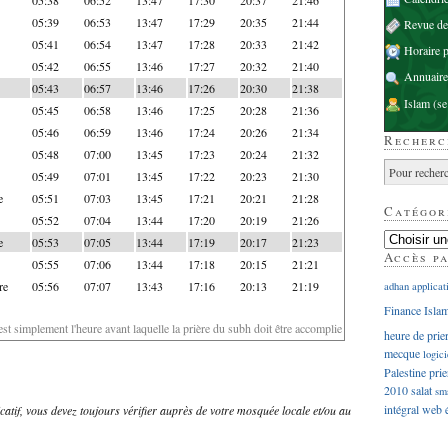
05:39
06:53
13:47
17:29
20:35
21:44
Revue d
05:41
06:54
13:47
17:28
20:33
21:42
Horaire p
05:42
06:55
13:46
17:27
20:32
21:40
Annuaire
05:43
06:57
13:46
17:26
20:30
21:38
Islam
(se
05:45
06:58
13:46
17:25
20:28
21:36
05:46
06:59
13:46
17:24
20:26
21:34
Recherc
05:48
07:00
13:45
17:23
20:24
21:32
05:49
07:01
13:45
17:22
20:23
21:30
e
05:51
07:03
13:45
17:21
20:21
21:28
Catégor
05:52
07:04
13:44
17:20
20:19
21:26
e
05:53
07:05
13:44
17:19
20:17
21:23
Accès p
05:55
07:06
13:44
17:18
20:15
21:21
re
05:56
07:07
13:43
17:16
20:13
21:19
adhan
applicat
Finance Isla
'est simplement l'heure avant laquelle la prière du subh doit être accomplie
heure de prie
mecque
logici
Palestine
prie
2010
salat
sm
intégral
web
dicatif, vous devez toujours vérifier auprès de votre mosquée locale et/ou au