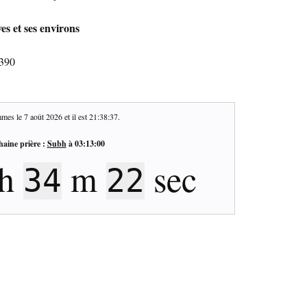
es et ses environs
6390
mes le
7 août 2026
et il est
21:38:38
.
haine prière :
Subh
à
03:13:00
h
m
sec
34
21