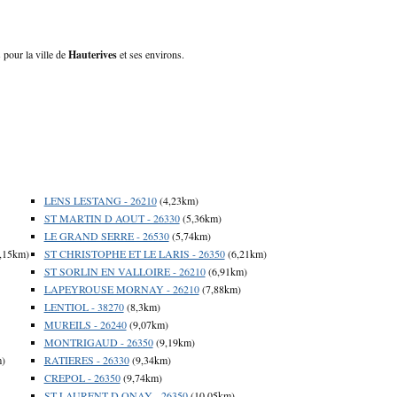
 pour la ville de
Hauterives
et ses environs.
LENS LESTANG - 26210
(4,23km)
ST MARTIN D AOUT - 26330
(5,36km)
LE GRAND SERRE - 26530
(5,74km)
,15km)
ST CHRISTOPHE ET LE LARIS - 26350
(6,21km)
ST SORLIN EN VALLOIRE - 26210
(6,91km)
LAPEYROUSE MORNAY - 26210
(7,88km)
LENTIOL - 38270
(8,3km)
MUREILS - 26240
(9,07km)
MONTRIGAUD - 26350
(9,19km)
m)
RATIERES - 26330
(9,34km)
CREPOL - 26350
(9,74km)
ST LAURENT D ONAY - 26350
(10,05km)