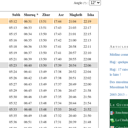
Angle
:
(?)
Subh
Shuruq *
Zhur
Asr
Maghrib
Isha
05:12
06:31
13:51
17:44
21:04
22:19
05:13
06:33
13:51
17:43
21:03
22:17
05:15
06:34
13:50
17:43
21:01
22:15
05:16
06:35
13:50
17:42
21:00
22:13
Article
05:18
06:36
13:50
17:41
20:58
22:11
05:19
06:37
13:50
17:41
20:57
22:10
Médine comme
05:21
06:39
13:50
17:40
20:55
22:08
Hajj : quelq
05:23
06:40
13:50
17:39
20:54
22:06
Hajj : 17 rai
05:24
06:41
13:49
17:38
20:52
22:04
le faire !
05:26
06:42
13:49
17:38
20:51
22:02
Des musulman
05:27
06:43
13:49
17:37
20:49
22:00
Musulman bl
05:29
06:45
13:49
17:36
20:47
21:58
2003-2013 – 
05:30
06:46
13:49
17:35
20:46
21:56
05:32
06:47
13:48
17:34
20:44
21:54
Le Guid
05:33
06:48
13:48
17:33
20:42
21:52
Sms4mus
05:35
06:49
13:48
17:32
20:40
21:50
La Citad
05:36
06:51
13:48
17:31
20:39
21:48
Calendri
05:38
06:52
13:47
17:30
20:37
21:46