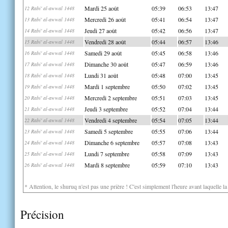
Mardi 25 août
05:39
06:53
13:47
12 Rabi' al-awwal 1448
Mercredi 26 août
05:41
06:54
13:47
13 Rabi' al-awwal 1448
Jeudi 27 août
05:42
06:56
13:47
14 Rabi' al-awwal 1448
Vendredi 28 août
05:44
06:57
13:46
15 Rabi' al-awwal 1448
Samedi 29 août
05:45
06:58
13:46
16 Rabi' al-awwal 1448
Dimanche 30 août
05:47
06:59
13:46
17 Rabi' al-awwal 1448
Lundi 31 août
05:48
07:00
13:45
18 Rabi' al-awwal 1448
Mardi 1 septembre
05:50
07:02
13:45
19 Rabi' al-awwal 1448
Mercredi 2 septembre
05:51
07:03
13:45
20 Rabi' al-awwal 1448
Jeudi 3 septembre
05:52
07:04
13:44
21 Rabi' al-awwal 1448
Vendredi 4 septembre
05:54
07:05
13:44
22 Rabi' al-awwal 1448
Samedi 5 septembre
05:55
07:06
13:44
23 Rabi' al-awwal 1448
Dimanche 6 septembre
05:57
07:08
13:43
24 Rabi' al-awwal 1448
Lundi 7 septembre
05:58
07:09
13:43
25 Rabi' al-awwal 1448
Mardi 8 septembre
05:59
07:10
13:43
26 Rabi' al-awwal 1448
* Attention, le shuruq n'est pas une prière ! C'est simplement l'heure avant laquelle l
Précision