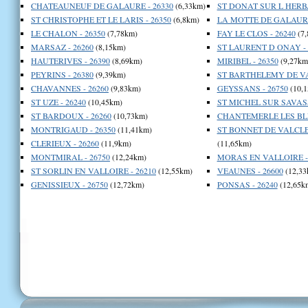
CHATEAUNEUF DE GALAURE - 26330
(6,33km)
ST DONAT SUR L HERBA
ST CHRISTOPHE ET LE LARIS - 26350
(6,8km)
LA MOTTE DE GALAURE
LE CHALON - 26350
(7,78km)
FAY LE CLOS - 26240
(7,
MARSAZ - 26260
(8,15km)
ST LAURENT D ONAY - 
HAUTERIVES - 26390
(8,69km)
MIRIBEL - 26350
(9,27km
PEYRINS - 26380
(9,39km)
ST BARTHELEMY DE VAL
CHAVANNES - 26260
(9,83km)
GEYSSANS - 26750
(10,1
ST UZE - 26240
(10,45km)
ST MICHEL SUR SAVASS
ST BARDOUX - 26260
(10,73km)
CHANTEMERLE LES BLES
MONTRIGAUD - 26350
(11,41km)
ST BONNET DE VALCLER
CLERIEUX - 26260
(11,9km)
(11,65km)
MONTMIRAL - 26750
(12,24km)
MORAS EN VALLOIRE - 
ST SORLIN EN VALLOIRE - 26210
(12,55km)
VEAUNES - 26600
(12,33
GENISSIEUX - 26750
(12,72km)
PONSAS - 26240
(12,65k