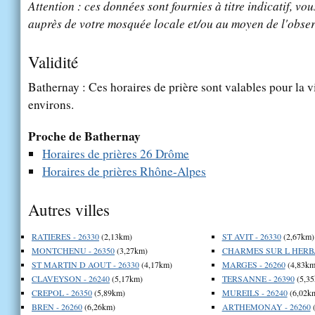
Attention : ces données sont fournies à titre indicatif, vou
auprès de votre mosquée locale et/ou au moyen de l'obser
Validité
Bathernay : Ces horaires de prière sont valables pour la v
environs.
Proche de Bathernay
Horaires de prières 26 Drôme
Horaires de prières Rhône-Alpes
Autres villes
RATIERES - 26330
(2,13km)
ST AVIT - 26330
(2,67km)
MONTCHENU - 26350
(3,27km)
CHARMES SUR L HERBA
ST MARTIN D AOUT - 26330
(4,17km)
MARGES - 26260
(4,83km
CLAVEYSON - 26240
(5,17km)
TERSANNE - 26390
(5,35
CREPOL - 26350
(5,89km)
MUREILS - 26240
(6,02k
BREN - 26260
(6,26km)
ARTHEMONAY - 26260
(