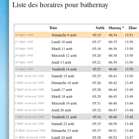
Liste des horaires pour bathernay
Date
Subh
Shuruq *
Zhur
Dimanche 9 août
05:15
06:34
13:51
26 Safar 1448
Lundi 10 août
05:17
06:35
13:50
27 Safar 1448
Mardi 11 août
05:18
06:36
13:50
28 Safar 1448
Mercredi 12 août
05:20
06:38
13:50
29 Safar 1448
Jeudi 13 août
05:21
06:39
13:50
30 Safar 1448
Vendredi 14 août
05:23
06:40
13:50
31 Safar 1448
Samedi 15 août
05:25
06:41
13:50
2 Rabi' al-awwal 1448
Dimanche 16 août
05:26
06:42
13:49
3 Rabi' al-awwal 1448
Lundi 17 août
05:28
06:44
13:49
4 Rabi' al-awwal 1448
Mardi 18 août
05:29
06:45
13:49
5 Rabi' al-awwal 1448
Mercredi 19 août
05:31
06:46
13:49
6 Rabi' al-awwal 1448
Jeudi 20 août
05:32
06:47
13:48
7 Rabi' al-awwal 1448
Vendredi 21 août
05:34
06:48
13:48
8 Rabi' al-awwal 1448
Samedi 22 août
05:35
06:50
13:48
9 Rabi' al-awwal 1448
Dimanche 23 août
05:37
06:51
13:48
10 Rabi' al-awwal 1448
Lundi 24 août
05:38
06:52
13:47
11 Rabi' al-awwal 1448