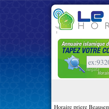
|
Horaire priere Beause