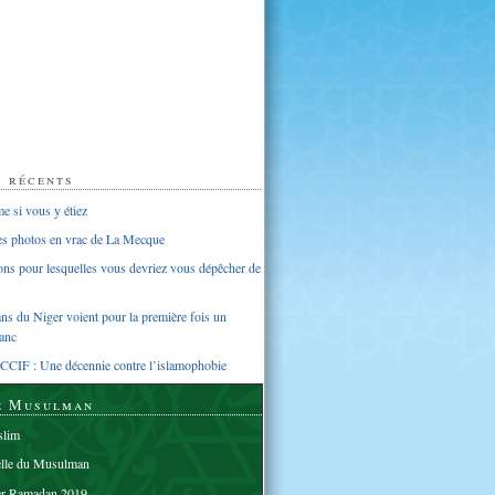
s récents
 si vous y étiez
ues photos en vrac de La Mecque
sons pour lesquelles vous devriez vous dépêcher de
s du Niger voient pour la première fois un
anc
CCIF : Une décennie contre l’islamophobie
e Musulman
lim
elle du Musulman
er Ramadan 2019