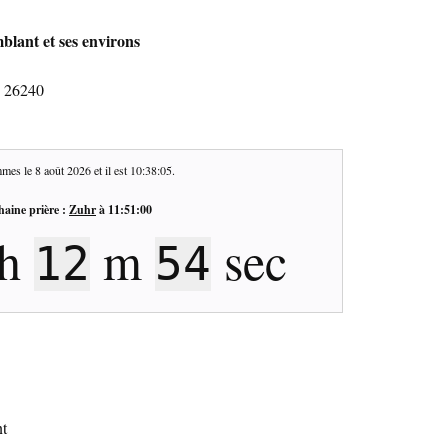
blant et ses environs
- 26240
mes le
8 août 2026
et il est
10:38:06
.
haine prière :
Zuhr
à
11:51:00
h
m
sec
12
53
nt