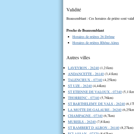
Validité
Beausemblant : Ces horaires de prière sont valab
Proche de Beausemblant
Horaires de prières 26 Drôme
Horaires de prières Rhône-Alpes
Autres villes
LAVEYRON - 26240
(1,21km)
ANDANCETTE - 26140
(3,41km)
TALENCIEUX - 07340
(4,25km)
ST UZE - 26240
(4,44km)
ST ETIENNE DE VALOUX - 07340
(5,11k
THORRENC - 07340
(5,76km)
ST BARTHELEMY DE VALS - 26240
(6,17
LA MOTTE DE GALAURE - 26240
(6,25km
CHAMPAGNE - 07340
(6,7km)
MUREILS - 26240
(7,81km)
ST RAMBERT D ALBON - 26140
(8,27km)
ECLASSAN - 07370
(8,62km)