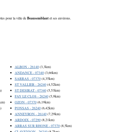
les pour la ville de
Beausemblant
et ses environs.
ALBON - 26140
(3,3km)
ANDANCE - 07340
(3,66km)
SARRAS - 07370
(4,35km)
ST VALLIER - 26240
(4,52km)
m)
ST DESIRAT - 07340
(5,53km)
FAY LE CLOS - 26240
(5,9km)
km)
OZON - 07370
(6,19km)
)
PONSAS - 26240
(6,42km)
ANNEYRON - 26140
(7,29km)
ARDOIX - 07290
(8,21km)
ARRAS SUR RHONE - 07370
(8,5km)
CLAVEYSON - 26240
(8,7km)