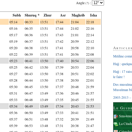
Angle
:
(?)
Subh
Shuruq *
Zhur
Asr
Maghrib
Isha
05:14
06:33
13:51
17:44
21:04
22:18
05:16
06:35
13:51
17:44
21:02
22:16
05:17
06:36
13:51
17:43
21:01
22:14
05:19
06:37
13:51
17:42
20:59
22:12
Article
05:20
06:38
13:51
17:41
20:58
22:10
05:22
06:39
13:51
17:41
20:56
22:08
Médine comme
05:23
06:41
13:50
17:40
20:54
22:06
Hajj : quelq
05:25
06:42
13:50
17:39
20:53
22:04
Hajj : 17 rai
05:27
06:43
13:50
17:38
20:51
22:02
le faire !
05:28
06:44
13:50
17:38
20:50
22:01
Des musulman
05:30
06:45
13:50
17:37
20:48
21:59
Musulman bl
05:31
06:47
13:49
17:36
20:46
21:57
2003-2013 – 
05:33
06:48
13:49
17:35
20:45
21:55
05:34
06:49
13:49
17:34
20:43
21:53
Le Guid
05:36
06:50
13:49
17:33
20:41
21:51
Sms4mus
05:37
06:51
13:48
17:32
20:39
21:49
La Citad
05:39
06:53
13:48
17:31
20:38
21:47
Calendri
05:40
06:54
13:48
17:30
20:36
21:45