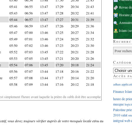
05:41
06:55
13:47
17:29
20:34
21:43
Revue d
05:43
06:56
13:47
17:28
20:32
21:41
Horaire p
05:44
06:57
13:47
17:27
20:31
21:39
Annuaire
05:46
06:59
13:47
17:26
20:29
21:36
Islam
(se
05:47
07:00
13:46
17:25
20:27
21:34
05:49
07:01
13:46
17:24
20:25
21:32
Recherc
05:50
07:02
13:46
17:23
20:23
21:30
e
05:52
07:03
13:45
17:22
20:21
21:28
05:53
07:05
13:45
17:21
20:20
21:26
Catégor
e
05:54
07:06
13:45
17:20
20:18
21:24
05:56
07:07
13:44
17:18
20:16
21:22
Accès p
re
05:57
07:08
13:44
17:17
20:14
21:20
05:58
07:09
13:44
17:16
20:12
21:18
adhan
applicat
Finance Isla
'est simplement l'heure avant laquelle la prière du subh doit être accomplie
heure de prie
mecque
logici
Palestine
prie
2010
salat
sm
intégral
web
dicatif, vous devez toujours vérifier auprès de votre mosquée locale et/ou au