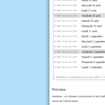
Mercredi 26 août
13 Rabi' al-awwal 1448
Jeudi 27 août
14 Rabi' al-awwal 1448
Vendredi 28 août
15 Rabi' al-awwal 1448
Samedi 29 août
16 Rabi' al-awwal 1448
Dimanche 30 août
17 Rabi' al-awwal 1448
Lundi 31 août
18 Rabi' al-awwal 1448
Mardi 1 septembre
19 Rabi' al-awwal 1448
Mercredi 2 septembr
20 Rabi' al-awwal 1448
Jeudi 3 septembre
21 Rabi' al-awwal 1448
Vendredi 4 septembr
22 Rabi' al-awwal 1448
Samedi 5 septembre
23 Rabi' al-awwal 1448
Dimanche 6 septemb
24 Rabi' al-awwal 1448
Lundi 7 septembre
25 Rabi' al-awwal 1448
* Attention, le shuruq n'est pas une prière ! C
Précision
Attention : ces données sont fournies à titre in
moyen de l'observation.